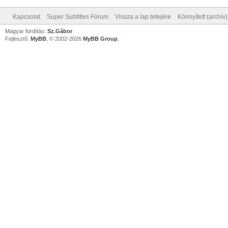
Kapcsolat
Super Subtitles Fórum
Vissza a lap tetejére
Könnyített (archív
Magyar fordítás:
Sz.Gábor
Fejlesztő:
MyBB
, © 2002-2026
MyBB Group
.