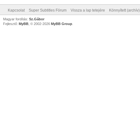
Kapcsolat
Super Subtitles Fórum
Vissza a lap tetejére
Könnyített (archív
Magyar fordítás:
Sz.Gábor
Fejlesztő:
MyBB
, © 2002-2026
MyBB Group
.