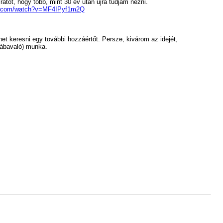
atot, hogy több, mint 30 év után újra tudjam nézni.
be.com/watch?v=MF4IPyf1m2Q
ehet keresni egy további hozzáértőt. Persze, kivárom az idejét,
iábavaló) munka.