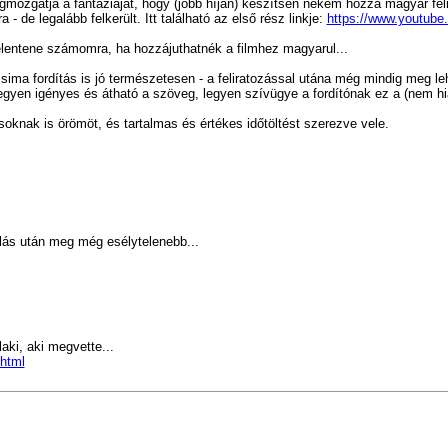
mozgatja a fantáziáját,
hogy
(jobb híján) készítsen nekem hozzá magyar felir
 de legalább felkerült. Itt található az első rész linkje:
https://www.youtu
lentene számomra, ha hozzájuthatnék a filmhez magyarul...
 a sima fordítás is jó természetesen - a feliratozással utána még mindig meg l
egyen igényes és átható a szöveg, legyen szívügye a fordítónak ez a (nem h
soknak is örömöt, és tartalmas és értékes időtöltést szerezve vele.
llás után meg még esélytelenebb...
aki, aki megvette...
html