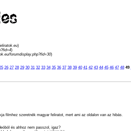
eliratok.eu
)
p?fid=4
)
atok.eu/forumdisplay.php?fid=30
)
25
26
27
28
29
30
31
32
33
34
35
36
37
38
39
40
41
42
43
44
45
46
47
48
49
ja filmhez szeretnék magyar feliratot, mert ami az oldalon van az hibás.
ideóból és ahhoz nem passzol, igaz?