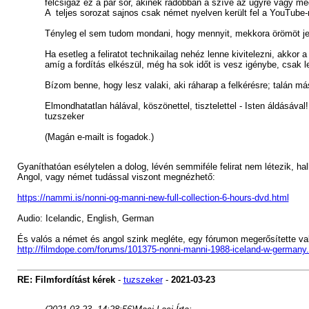
felcsigáz ez a pár sor
, akinek rádobban a szíve az ügyre
vagy meg
A teljes sorozat sajnos csak német nyelven került fel a YouTube-ra -
Tényleg el sem tudom mondani, hogy mennyit, mekkora örömöt je
Ha esetleg a feliratot technikailag nehéz lenne kivitelezni, akkor
amíg a fordítás elkészül,
még ha sok időt is vesz igénybe,
csak l
Bízom benne, hogy lesz valaki, aki ráharap a felkérésre; talán má
Elmondhatatlan hálával, köszönettel, tisztelettel - Isten áldásával!
tuzszeker
(Magán e-mailt is fogadok.)
Gyaníthatóan esélytelen a dolog, lévén semmiféle felirat nem létezik, ha
Angol, vagy német tudással viszont megnézhető:
https://nammi.is/nonni-og-manni-new-full-collection-6-hours-dvd.html
Audio: Icelandic, English, German
És valós a német és angol szink megléte, egy fórumon megerősítette val
http://filmdope.com/forums/101375-nonni-manni-1988-iceland-w-germany.
RE: Filmfordítást kérek
-
tuzszeker
-
2021-03-23