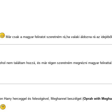
Már csak a magyar feliratot szeretném rá,ha valaki áldozna rá az idejéb
sehol nem találtam hozzá, és már régen szeretném megnézni magyar felirattal
en Harry herceggel és feleségével, Meghannel beszélget (
Oprah with Megha
.