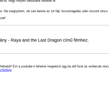
d el, hogy milyen változatot töltöttél le.
ye. Ha megnyitom, ott van benne az srt fájl, kicsomagolás után viszont nincs 
zat/
kány -
Raya and the Last Dragon című filmhez.
eliratot! Ezt a youtube-n lehetne megnézni úgy,ha elő fizet az ember,de ninc
Stirling