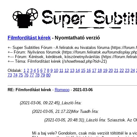
Filmfordítást kérek
- Nyomtatható verzió
+- Super Subtitles Fórum - A feliratok.eu hivatalos fóruma (
https://forum.f
+-- Fórum: Nyilvános fórumok (
https://forum.feliratok.eu/forumdisplay.ph
+--- Fórum: Kérések, kérdések, köszönetnyilvánítás (
https://forum.felir
+--- Téma: Filmfordítást kérek (
/showthread.php?tid=21
)
Oldalak:
1
2
3
4
5
6
7
8
9
10
11
12
13
14
15
16
17
18
19
20
21
22
23
24
73
74
75
76
77
78
79
80
RE: Filmfordítást kérek
-
Romeoo
-
2021-03-06
(2021-03-06, 09:22:45)
_László Írta:
(2021-03-05, 21:17:22)
Mor Tuadh Írta:
(2021-03-05, 20:48:31)
_László Írta:
Sziasztok. Az Ok
Mi a baj vele? Gondolom, csak más verziót töltöttél le a v