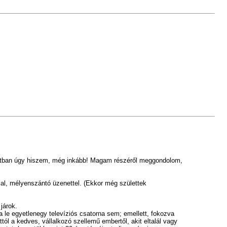
potban úgy hiszem, még inkább!
Magam részéről meggondolom,
al, mélyenszántó üzenettel. (Ekkor még születtek
járok.
a le egyetlenegy televíziós csatorna sem; emellett, fokozva
tól a
kedves, vállalkozó szellemű embertől, akit eltalál vagy