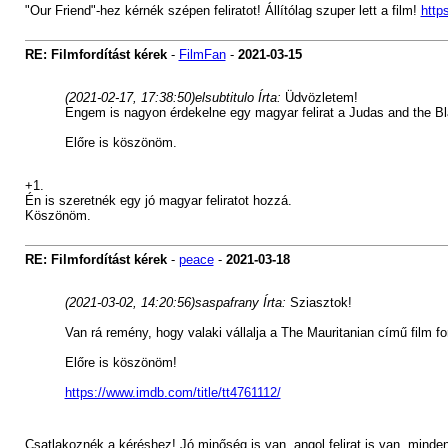
"Our Friend"-hez kérnék szépen feliratot! Állítólag szuper lett a film!
http
RE: Filmfordítást kérek
-
FilmFan
-
2021-03-15
(2021-02-17, 17:38:50)
elsubtitulo Írta:
Üdvözletem!
Engem is nagyon érdekelne egy magyar felirat a Judas and the B
Előre is köszönöm.
+1.
Én is szeretnék egy jó magyar feliratot hozzá.
Köszönöm.
RE: Filmfordítást kérek
-
peace
-
2021-03-18
(2021-03-02, 14:20:56)
saspafrany Írta:
Sziasztok!
Van rá remény, hogy valaki vállalja a The Mauritanian című film fo
Előre is köszönöm!
https://www.imdb.com/title/tt4761112/
Csatlakoznék a kéréshez! Jó minőség is van, angol felirat is van, minde