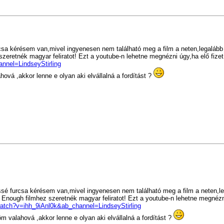
sa kérésem van,mivel ingyenesen nem található meg a film a neten,legalább i
zeretnék magyar feliratot! Ezt a youtube-n lehetne megnézni úgy,ha elő fizet
nnel=LindseyStirling
ová ,akkor lenne e olyan aki elvállalná a fordítást ?
sé furcsa kérésem van,mivel ingyenesen nem található meg a film a neten,le
 Enough filmhez szeretnék magyar feliratot! Ezt a youtube-n lehetne megnézni
atch?v=ihh_9iAnl0k&ab_channel=LindseyStirling
m valahová ,akkor lenne e olyan aki elvállalná a fordítást ?