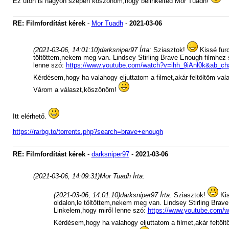
Ez úton is nagyon szépen köszönöm,hogy belinkelted Mor Tuadh!
RE: Filmfordítást kérek
-
Mor Tuadh
-
2021-03-06
(2021-03-06, 14:01:10)
darksniper97 Írta:
Sziasztok!
Kissé furc
töltöttem,nekem meg van. Lindsey Stirling Brave Enough filmhez s
lenne szó:
https://www.youtube.com/watch?v=ihh_9iAnl0k&ab_cha
Kérdésem,hogy ha valahogy eljuttatom a filmet,akár feltöltöm valah
Várom a választ,köszönöm!
Itt elérhető.
https://rarbg.to/torrents.php?search=brave+enough
RE: Filmfordítást kérek
-
darksniper97
-
2021-03-06
(2021-03-06, 14:09:31)
Mor Tuadh Írta:
(2021-03-06, 14:01:10)
darksniper97 Írta:
Sziasztok!
Kis
oldalon,le töltöttem,nekem meg van. Lindsey Stirling Brave
Linkelem,hogy miről lenne szó:
https://www.youtube.com/w
Kérdésem,hogy ha valahogy eljuttatom a filmet,akár feltöltö