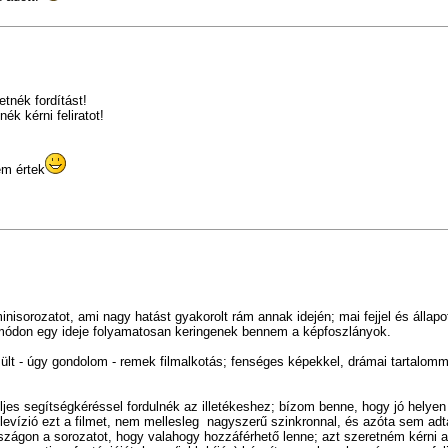
tnék fordítást!
k kérni feliratot!
m értek
inisorozatot,
ami nagy hatást gyakorolt rám annak idején;
mai fejjel és álla
s módon egy ideje folyamatosan keringenek bennem a képfoszlányok.
lt - úgy gondolom - remek filmalkotás; fenséges képekkel, drámai tartalomm
eljes segítségkéréssel fordulnék az illetékeshez; bízom benne, hogy jó helyen 
elevízió ezt a filmet, nem mellesleg nagyszerű szinkronnal, és azóta sem adt
ágon a sorozatot, hogy valahogy hozzáférhető lenne; azt szeretném kérni at