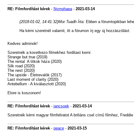
RE: Filmfordítást kérek
-
Nymphaea
-
2021-03-14
(2018-01-02, 14:41:32)
Mor Tuadh Írta:
Ebben a fórumtopikban lehet
Ha kérni szeretnél valamit, itt a fórumon írj egy új hozzászólást.
Kedves adminok!
Szeretnék a kovetkezo filmekhez forditast kerni:
Strange but true (2019)
The rental A titkok háza (2020)
Silk road (2020)
The nest (2020)
The upside - Életrevalók (2017)
Last moment of clarity (2020)
Antebellum - A kiválasztott (2020)
Elore is koszonom!
RE: Filmfordítást kérek
-
jancsoek
-
2021-03-14
Szeretnék kérni magyar filmfeliratot A briliáns csel című filmhez, Fred
RE: Filmfordítást kérek
-
peace
-
2021-03-15