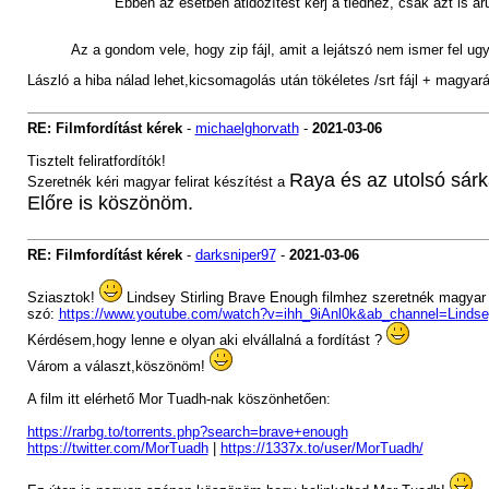
Ebben az esetben átidőzítést kérj a tiedhez, csak azt is árul
Az a gondom vele, hogy zip fájl, amit a lejátszó nem ismer fel ug
László a hiba nálad lehet,kicsomagolás után tökéletes /srt fájl + magyará
RE: Filmfordítást kérek
-
michaelghorvath
-
2021-03-06
Tisztelt feliratfordítók!
Raya és az utolsó sár
Szeretnék kéri magyar felirat készítést a
Előre is köszönöm.
RE: Filmfordítást kérek
-
darksniper97
-
2021-03-06
Sziasztok!
Lindsey Stirling Brave Enough filmhez szeretnék magyar f
szó:
https://www.youtube.com/watch?v=ihh_9iAnl0k&ab_channel=Lindsey
Kérdésem,hogy lenne e olyan aki elvállalná a fordítást ?
Várom a választ,köszönöm!
A film itt elérhető Mor Tuadh-nak köszönhetően:
https://rarbg.to/torrents.php?search=brave+enough
https://twitter.com/MorTuadh
|
https://1337x.to/user/MorTuadh/