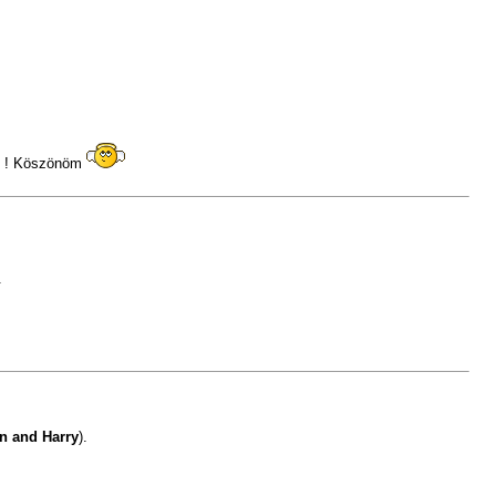
ől ! Köszönöm
.
n and Harry
).