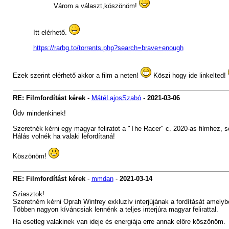
Várom a választ,köszönöm!
Itt elérhető.
https://rarbg.to/torrents.php?search=brave+enough
Ezek szerint elérhető akkor a film a neten!
Köszi hogy ide linkelted!
RE: Filmfordítást kérek
-
MátéLajosSzabó
-
2021-03-06
Üdv mindenkinek!
Szeretnék kérni egy magyar feliratot a "The Racer" c. 2020-as filmhez, 
Hálás volnék ha valaki lefordítaná!
Köszönöm!
RE: Filmfordítást kérek
-
mmdan
-
2021-03-14
Sziasztok!
Szeretném kérni Oprah Winfrey exkluzív interjújának a fordítását amelyb
Többen nagyon kíváncsiak lennénk a teljes interjúra magyar felirattal.
Ha esetleg valakinek van ideje és energiája erre annak előre köszönöm