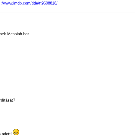
s://www.imdb.com/title/tt9608818/
lack Messiah-hoz.
rdítását?
n adott!