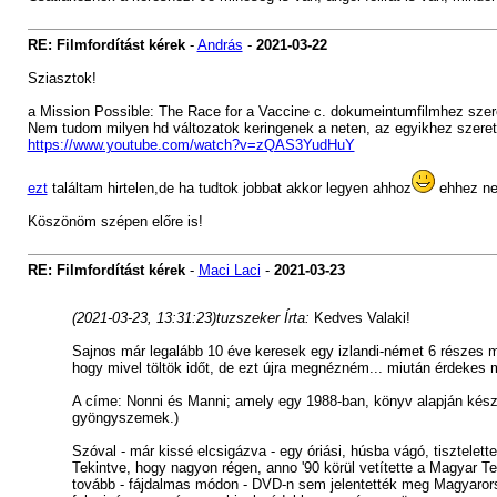
RE: Filmfordítást kérek
-
András
-
2021-03-22
Sziasztok!
a Mission Possible: The Race for a Vaccine c. dokumeintumfilmhez szere
Nem tudom milyen hd változatok keringenek a neten, az egyikhez szeretné
https://www.youtube.com/watch?v=zQAS3YudHuY
ezt
találtam hirtelen,de ha tudtok jobbat akkor legyen ahhoz
ehhez ne
Köszönöm szépen előre is!
RE: Filmfordítást kérek
-
Maci Laci
-
2021-03-23
(2021-03-23, 13:31:23)
tuzszeker Írta:
Kedves Valaki!
Sajnos már legalább 10 éve keresek egy izlandi-német 6 részes m
hogy mivel töltök időt, de ezt újra megnézném... miután érdeke
A címe: Nonni és Manni; amely egy 1988-ban, könyv alapján készü
gyöngyszemek.)
Szóval - már kissé elcsigázva - egy óriási, húsba vágó, tisztelett
Tekintve, hogy nagyon régen, anno '90 körül vetítette a Magyar T
tovább - fájdalmas módon - DVD-n sem jelentették meg Magyarorsz