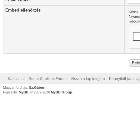
Emberi ellenőrzés
Kérlek,
folyam
robotok
Kapcsolat
Super Subtitles Fórum
Vissza a lap tetejére
Könnyített (archív
Magyar fordítás:
Sz.Gábor
Fejlesztő:
MyBB
, © 2002-2026
MyBB Group
.