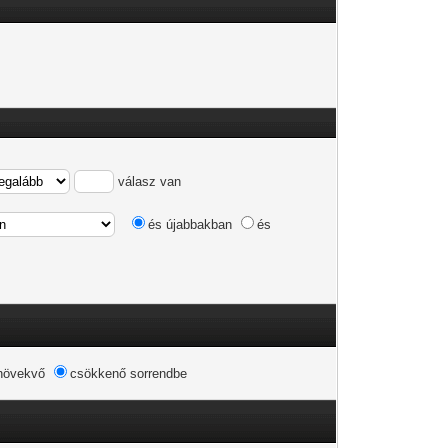
válasz van
és újabbakban
és
növekvő
csökkenő sorrendbe