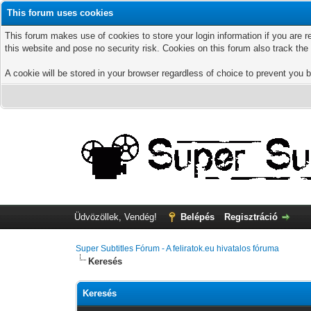
This forum uses cookies
This forum makes use of cookies to store your login information if you are r
this website and pose no security risk. Cookies on this forum also track th
A cookie will be stored in your browser regardless of choice to prevent you b
Üdvözöllek, Vendég!
Belépés
Regisztráció
Super Subtitles Fórum - A feliratok.eu hivatalos fóruma
Keresés
Keresés