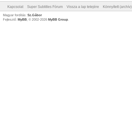
Kapcsolat
Super Subtitles Fórum
Vissza a lap tetejére
Könnyített (archív
Magyar fordítás:
Sz.Gábor
Fejlesztő:
MyBB
, © 2002-2026
MyBB Group
.