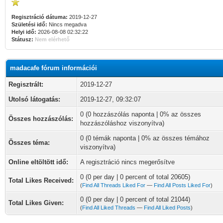
Regisztráció dátuma:
2019-12-27
Születési idő:
Nincs megadva
Helyi idő:
2026-08-08 02:32:22
Státusz:
Nem elérhető
madacafe fórum információi
Regisztrált:
2019-12-27
Utolsó látogatás:
2019-12-27, 09:32:07
0 (0 hozzászólás naponta | 0% az összes
Összes hozzászólás:
hozzászóláshoz viszonyítva)
0 (0 témák naponta | 0% az összes témához
Összes téma:
viszonyítva)
Online eltöltött idő:
A regisztráció nincs megerősítve
0 (0 per day | 0 percent of total 20605)
Total Likes Received:
(
Find All Threads Liked For
—
Find All Posts Liked For
)
0 (0 per day | 0 percent of total 21044)
Total Likes Given:
(
Find All Liked Threads
—
Find All Liked Posts
)