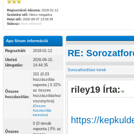
Regisztráció dátuma:
2018-01-12
Születési idő:
Nincs megadva
Helyi idő:
2026-08-07 13:59:39
Státusz:
Nem elérhető
Apu fórum információi
RE: Sorozatfor
Regisztrált:
2018-01-12
Utolsó
2026-06-15,
látogatás:
14:44:35
Sorozatfordítást kérek
101 (0,03
hozzászólás
naponta | 0.32%
riley19 Írta:
az összes
Összes
hozzászóláshoz
hozzászólás:
viszonyítva)
(
Összes
hozzászólás
keresése
)
https://kepkul
0 (0 témák
naponta | 0% az
Összes