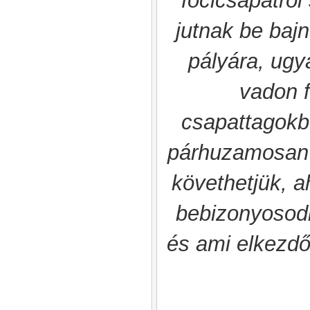
focicsapatról
jutnak be baj
pályára, ugy
vadon f
csapattagokbó
párhuzamosan 2
követhetjük, a
bebizonyosodi
és ami elkezdő