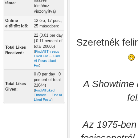
összes
téma:
témához
viszonyítva)
Online
12 óra, 17 perc,
eltöltött idő:
25 másodperc
22 (0,01 per day
Szere
tnék feli
| 0.11 percent of
total 20605)
Total Likes
(
Find All Threads
Received:
Liked For
—
Find
All Posts Liked
For
)
0 (0 per day | 0
percent of total
A Showtime ú
Total Likes
21044)
Given:
(
Find All Liked
fe
Threads
—
Find All
Liked Posts
)
Az 1975-ben 