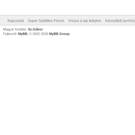
Kapcsolat
Super Subtitles Fórum
Vissza a lap tetejére
Könnyített (archív
Magyar fordítás:
Sz.Gábor
Fejlesztő:
MyBB
, © 2002-2026
MyBB Group
.