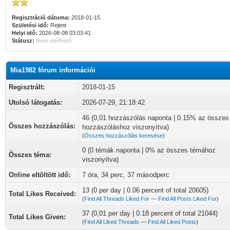
Regisztráció dátuma:
2018-01-15
Születési idő:
Rejtett
Helyi idő:
2026-08-08 03:03:41
Státusz:
Nem elérhető
Mia1982 fórum információi
Regisztrált:
2018-01-15
Utolsó látogatás:
2026-07-29, 21:18:42
46 (0,01 hozzászólás naponta | 0.15% az összes
Összes hozzászólás:
hozzászóláshoz viszonyítva)
(
Összes hozzászólás keresése
)
0 (0 témák naponta | 0% az összes témához
Összes téma:
viszonyítva)
Online eltöltött idő:
7 óra, 34 perc, 37 másodperc
13 (0 per day | 0.06 percent of total 20605)
Total Likes Received:
(
Find All Threads Liked For
—
Find All Posts Liked For
)
37 (0,01 per day | 0.18 percent of total 21044)
Total Likes Given:
(
Find All Liked Threads
—
Find All Liked Posts
)