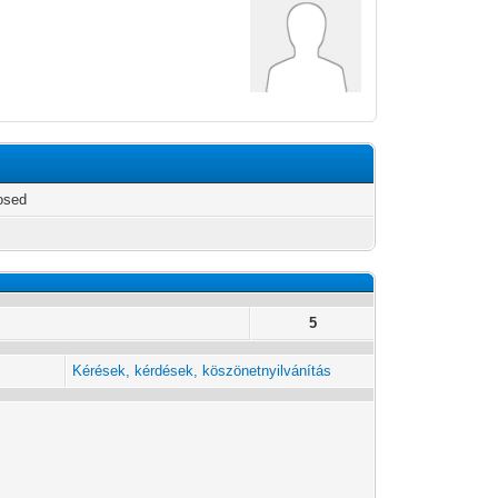
osed
5
Kérések, kérdések, köszönetnyilvánítás