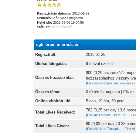
Regisztráció dátuma:
2018-01-29
Születési idő:
Nincs megadva
Helyi idő:
2026-08-06 19:04:56
Státusz:
Nem elérhető
ugk fórum információi
Regisztrált:
2018-01-29
Utolsó látogatás:
8 órával ezelőtt
909 (0,29 hozzászólás napo
Összes hozzászólás:
hozzászóláshoz viszonyítva
(
Összes hozzászólás keresése
)
Összes téma:
0 (0 témák naponta | 0% az
Online eltöltött idő:
5 nap, 19 óra, 50 perc
782 (0,25 per day | 3.8 perce
Total Likes Received:
(
Find All Threads Liked For
—
Fin
80 (0,03 per day | 0.38 perce
Total Likes Given:
(
Find All Liked Threads
—
Find Al