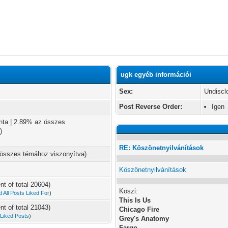
ugk egyéb információi
Sex:
Undiscl
Post Reverse Order:
Igen
nta | 2.89% az összes
)
RE: Köszönetnyilvánítások
 összes témához viszonyítva)
Köszönetnyilvánítások
nt of total 20604)
Köszi:
d All Posts Liked For
)
This Is Us
nt of total 21043)
Chicago Fire
l Liked Posts
)
Grey's Anatomy
Fargo