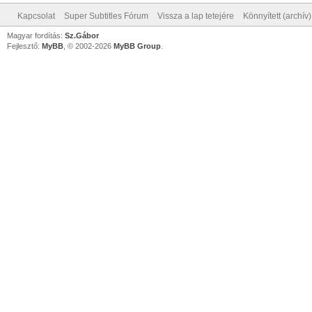
Kapcsolat
Super Subtitles Fórum
Vissza a lap tetejére
Könnyített (archív
Magyar fordítás:
Sz.Gábor
Fejlesztő:
MyBB
, © 2002-2026
MyBB Group
.