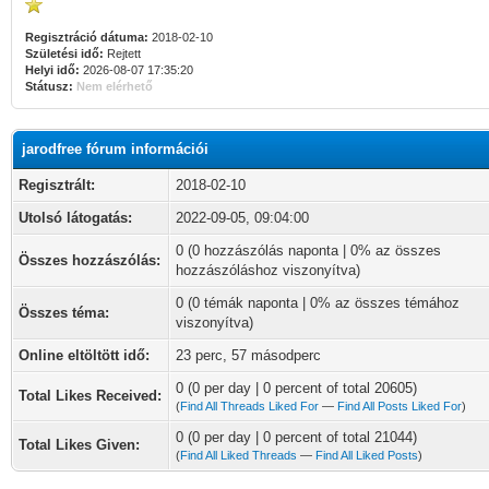
Regisztráció dátuma:
2018-02-10
Születési idő:
Rejtett
Helyi idő:
2026-08-07 17:35:20
Státusz:
Nem elérhető
jarodfree fórum információi
Regisztrált:
2018-02-10
Utolsó látogatás:
2022-09-05, 09:04:00
0 (0 hozzászólás naponta | 0% az összes
Összes hozzászólás:
hozzászóláshoz viszonyítva)
0 (0 témák naponta | 0% az összes témához
Összes téma:
viszonyítva)
Online eltöltött idő:
23 perc, 57 másodperc
0 (0 per day | 0 percent of total 20605)
Total Likes Received:
(
Find All Threads Liked For
—
Find All Posts Liked For
)
0 (0 per day | 0 percent of total 21044)
Total Likes Given:
(
Find All Liked Threads
—
Find All Liked Posts
)