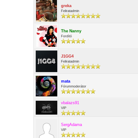
greka
Feliratadmin
The Nanny
Fordító
J1GG4
Feliratadmin
mata
Fórummoderátor
vbalazs91
VIP
SergAdama
VIP