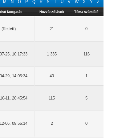
M
N
O
P
Q
R
S
T
U
V
W
X
Y
Z
olsó látogatás
Hozzászólások
Téma számláló
(Rejtett)
21
0
07-25, 10:17:33
1 335
116
04-29, 14:05:34
40
1
10-11, 20:45:54
115
5
12-06, 09:56:14
2
0