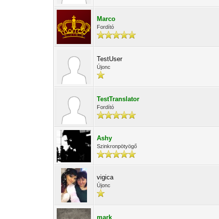
Marco
Fordító
TestUser
Újonc
TestTranslator
Fordító
Ashy
Szinkronpötyögő
vigica
Újonc
mark