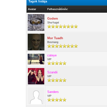
Tagok listája
Avatar
Felhasználónév:
Godem
Shur'tugal
Mor Tuadh
Bosmang
cateye
VIP
Szandii
VIP
Sanders
VIP