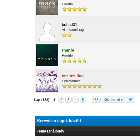
Fordító
bubu001
Visszatérő tag
rhenie
Fordító
eszticsillag
Feliratadmin
Lap (188):
1
2
3
4
5
...
188
Következő »
Keresés a tagok között
Felhasználónév: