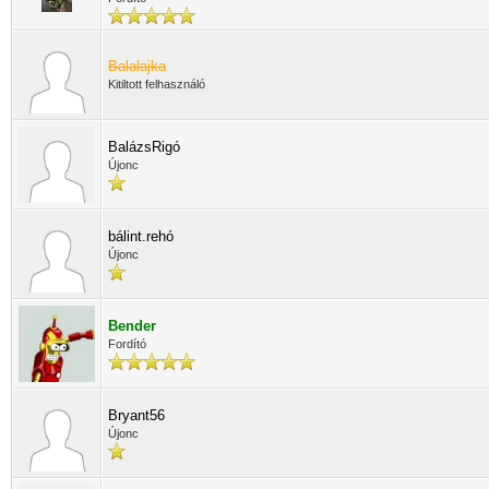
Balalajka
Kitiltott felhasználó
BalázsRigó
Újonc
bálint.rehó
Újonc
Bender
Fordító
Bryant56
Újonc