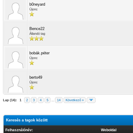
b0neyard
Újonc
Bence22
Állandó tag
bobák.péter
Újonc
berto49
Újonc
Lap (14):
1
2
3
4
5
...
14
Következő »
Keresés a tagok között
Felhasználónév:
Weboldal