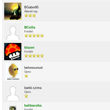
BGabor85
Állandó tag
BCsilla
Fordító
blazen
Fordító
beforesunset
Újonc
barbii.szima
Újonc
balibacsika
Fordító