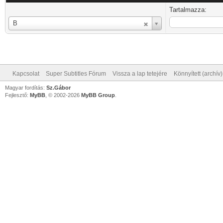
Tartalmazza:
Felhasználónév:
B
Kapcsolat
Super Subtitles Fórum
Vissza a lap tetejére
Könnyített (archív
Magyar fordítás:
Sz.Gábor
Fejlesztő:
MyBB
, © 2002-2026
MyBB Group
.