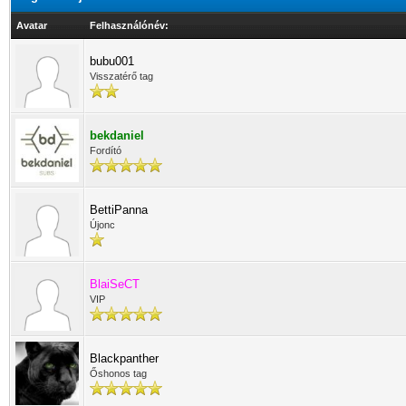
Avatar
Felhasználónév:
bubu001
Visszatérő tag
bekdaniel
Fordító
BettiPanna
Újonc
BlaiSeCT
VIP
Blackpanther
Őshonos tag