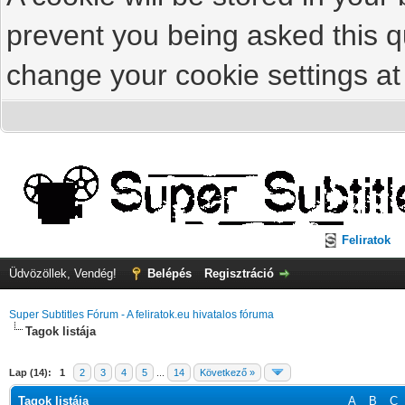
prevent you being asked this qu
change your cookie settings at 
Feliratok
Üdvözöllek, Vendég!
Belépés
Regisztráció
Super Subtitles Fórum - A feliratok.eu hivatalos fóruma
Tagok listája
Lap (14):
1
2
3
4
5
...
14
Következő »
Tagok listája
A
B
C