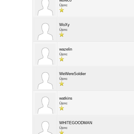
wbfeco
Újonc
WoXy
Újonc
wazelin
Újonc
WeWereSoldier
Újonc
watkins
Újonc
WHITEGOODMAN
Újonc