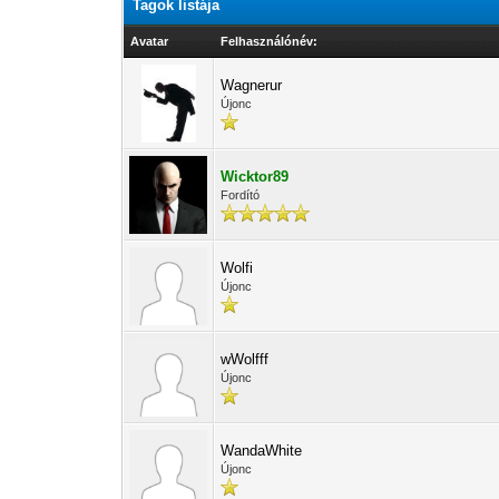
Tagok listája
Avatar
Felhasználónév:
Wagnerur
Újonc
Wicktor89
Fordító
Wolfi
Újonc
wWolfff
Újonc
WandaWhite
Újonc