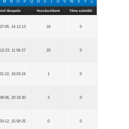
M
N
O
P
Q
R
S
T
U
V
W
X
Y
Z
olsó látogatás
Hozzászólások
Téma számláló
07-05, 14:12:13
18
0
12-23, 11:06:27
20
0
01-22, 19:03:24
1
0
08-06, 20:19:30
3
0
03-12, 15:58:25
0
0