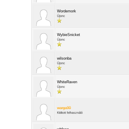
Wordemork
Újonc
WybieSnicket
Újonc
wilsonba
Újonc
WhiteRaven
Újonc
warga90
Kitiltott felhasználó