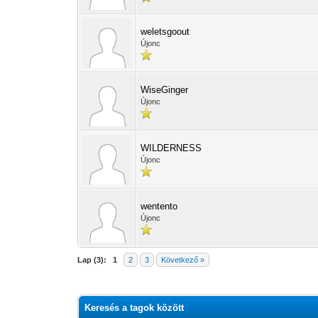
weletsgoout
Újonc
WiseGinger
Újonc
WILDERNESS
Újonc
wentento
Újonc
Lap (3):
1
2
3
Következő »
Keresés a tagok között