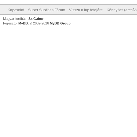
Kapcsolat
Super Subtitles Fórum
Vissza a lap tetejére
Könnyített (archív
Magyar fordítás:
Sz.Gábor
Fejlesztő:
MyBB
, © 2002-2026
MyBB Group
.