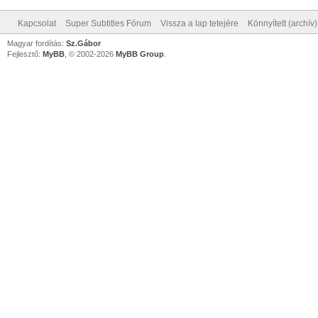
Kapcsolat
Super Subtitles Fórum
Vissza a lap tetejére
Könnyített (archív
Magyar fordítás:
Sz.Gábor
Fejlesztő:
MyBB
, © 2002-2026
MyBB Group
.