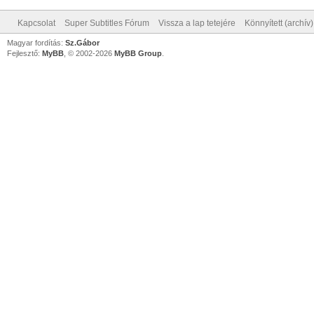
Kapcsolat
Super Subtitles Fórum
Vissza a lap tetejére
Könnyített (archív
Magyar fordítás:
Sz.Gábor
Fejlesztő:
MyBB
, © 2002-2026
MyBB Group
.