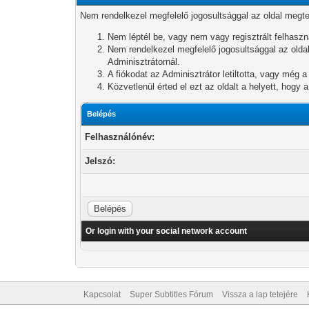
Nem rendelkezel megfelelő jogosultsággal az oldal megt
Nem léptél be, vagy nem vagy regisztrált felhaszn
Nem rendelkezel megfelelő jogosultsággal az oldal
Adminisztrátornál.
A fiókodat az Adminisztrátor letiltotta, vagy még a
Közvetlenül érted el ezt az oldalt a helyett, hogy 
Belépés
Felhasználónév:
Jelszó:
Or login with your social network account
Kapcsolat
Super Subtitles Fórum
Vissza a lap tetejére