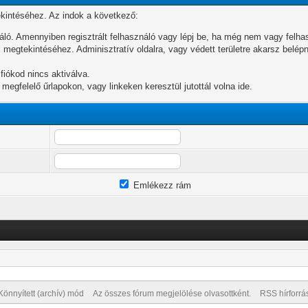
ekintéséhez. Az indok a következő:
áló. Amennyiben regisztrált felhasználó vagy lépj be, ha még nem vagy felhas
 megtekintéséhez. Adminisztratív oldalra, vagy védett területre akarsz belép
 fiókod nincs aktiválva.
a megfelelő űrlapokon, vagy linkeken keresztül jutottál volna ide.
Emlékezz rám
Könnyített (archív) mód
Az összes fórum megjelölése olvasottként.
RSS hírforrá