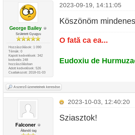
2023-09-19, 14:11:05
Köszönöm mindenes
George Bailey
Született Gyugyu
O fată ca ea...
Hozzászólások: 1 090
Témák: 0
Kapott kedvelések: 342
Eudoxiu de Hurmuza
kedvelés 248
hozzászólásban
Adott kedvelések: 526
Csatlakozott: 2018-01-03
A szerző üzeneteinek keresése
2023-10-03, 12:40:20
Sziasztok!
Falconer
Állandó tag