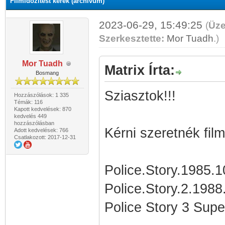
Filmidőzítést kérek (archívum)
2023-06-29, 15:49:25
(
Üze
Szerkesztette:
Mor Tuadh
.
)
Mor Tuadh
Matrix Írta:
Bosmang
Sziasztok!!!
Hozzászólások: 1 335
Témák: 116
Kapott kedvelések: 870
kedvelés 449
hozzászólásban
Kérni szeretnék film
Adott kedvelések: 766
Csatlakozott: 2017-12-31
Police.Story.1985.
Police.Story.2.198
Police Story 3 Sup