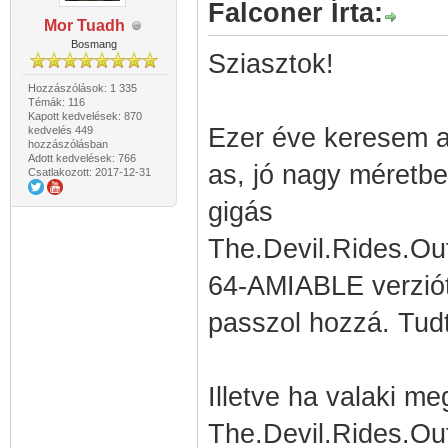
Falconer Írta:
Mor Tuadh
Bosmang
Sziasztok!
Hozzászólások: 1 335
Témák: 116
Kapott kedvelések: 870
Ezer éve keresem 
kedvelés 449
hozzászólásban
Adott kedvelések: 766
as, jó nagy méretb
Csatlakozott: 2017-12-31
gigás
The.Devil.Rides.
64-AMIABLE verziót, 
passzol hozzá. Tud
Illetve ha valaki m
The.Devil.Rides.O