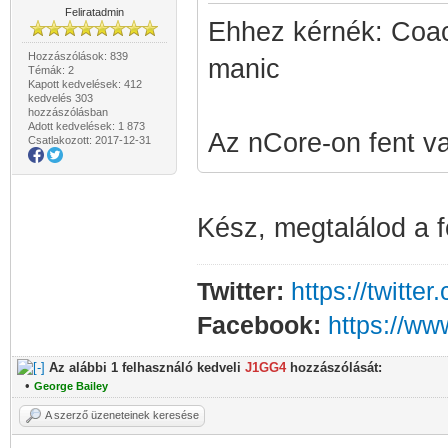
Feliratadmin
Ehhez kérnék: Coach
Hozzászólások: 839
manic
Témák: 2
Kapott kedvelések: 412
kedvelés 303
hozzászólásban
Adott kedvelések: 1 873
Az nCore-on fent v
Csatlakozott: 2017-12-31
Kész, megtalálod a f
Twitter:
https://twitt
Facebook:
https://w
Az alábbi 1 felhasználó kedveli
J1GG4
hozzászólását:
•
George Bailey
A szerző üzeneteinek keresése