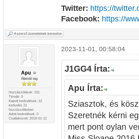
Twitter:
https://twitt
Facebook:
https://w
A szerző üzeneteinek keresése
2023-11-01, 00:58:04
J1GG4 Írta:
Apu
Állandó tag
Apu Írta:
Hozzászólások: 101
Témák: 0
Kapott kedvelések: 22
Sziasztok, és köszö
kedvelés 21
hozzászólásban
Szeretnék kérni eg
Adott kedvelések: 0
Csatlakozott: 2018-01-12
mert pont oylan ve
Miss.Sloane.2016