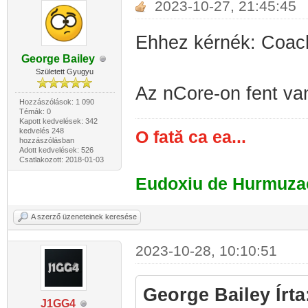
2023-10-27, 21:45:45
Ehhez kérnék: Coach
George Bailey
Született Gyugyu
Az nCore-on fent va
Hozzászólások: 1 090
Témák: 0
Kapott kedvelések: 342
kedvelés 248
O fată ca ea...
hozzászólásban
Adott kedvelések: 526
Csatlakozott: 2018-01-03
Eudoxiu de Hurmuza
A szerző üzeneteinek keresése
2023-10-28, 10:10:51
George Bailey Írta
J1GG4