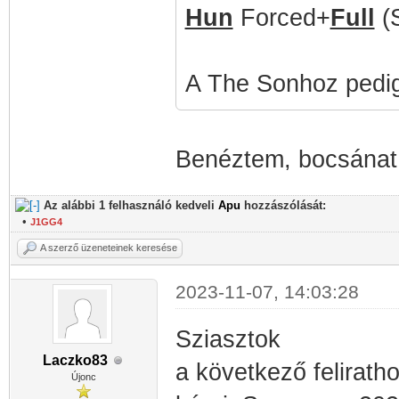
Hun
Forced+
Full
(
A The Sonhoz pedig 
Benéztem, bocsánat
Az alábbi 1 felhasználó kedveli
Apu
hozzászólását:
•
J1GG4
A szerző üzeneteinek keresése
2023-11-07, 14:03:28
Sziasztok
Laczko83
a következő felirath
Újonc