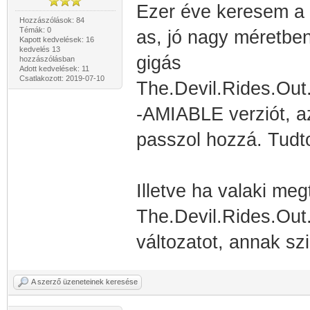
Ezer éve keresem a
Hozzászólások: 84
Témák: 0
as, jó nagy méretbe
Kapott kedvelések: 16
kedvelés 13
gigás
hozzászólásban
Adott kedvelések: 11
Csatlakozott: 2019-07-10
The.Devil.Rides.O
-AMIABLE verziót, az 
passzol hozzá. Tudt
Illetve ha valaki me
The.Devil.Rides.Ou
változatot, annak s
A szerző üzeneteinek keresése