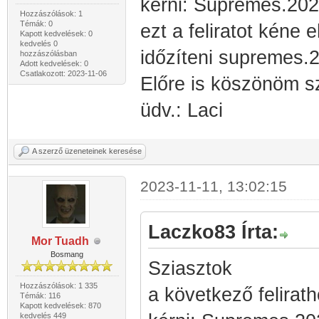
kérni: Supremes.2
Hozzászólások: 1
Témák: 0
ezt a feliratot kéne 
Kapott kedvelések: 0
kedvelés 0
időzíteni supremes.
hozzászólásban
Adott kedvelések: 0
Csatlakozott: 2023-11-06
Előre is köszönöm 
üdv.: Laci
A szerző üzeneteinek keresése
2023-11-11, 13:02:15
Laczko83 Írta:
Mor Tuadh
Bosmang
Sziasztok
Hozzászólások: 1 335
a következő felirath
Témák: 116
Kapott kedvelések: 870
kedvelés 449