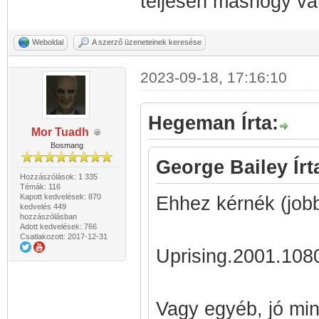
teljesen máshogy va
Weboldal
A szerző üzeneteinek keresése
2023-09-18, 17:16:10
Hegeman Írta:
Mor Tuadh
Bosmang
George Bailey Írt
Hozzászólások: 1 335
Témák: 116
Kapott kedvelések: 870
Ehhez kérnék (jobb
kedvelés 449
hozzászólásban
Adott kedvelések: 766
Csatlakozott: 2017-12-31
Uprising.2001.1
Vagy egyéb, jó mi