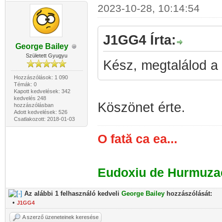
2023-10-28, 10:14:54
J1GG4 Írta:
George Bailey
Született Gyugyu
Kész, megtalálod a 
Hozzászólások: 1 090
Témák: 0
Kapott kedvelések: 342
kedvelés 248
Köszönet érte.
hozzászólásban
Adott kedvelések: 526
Csatlakozott: 2018-01-03
O fată ca ea...
Eudoxiu de Hurmuza
Az alábbi 1 felhasználó kedveli
George Bailey
hozzászólását:
•
J1GG4
A szerző üzeneteinek keresése