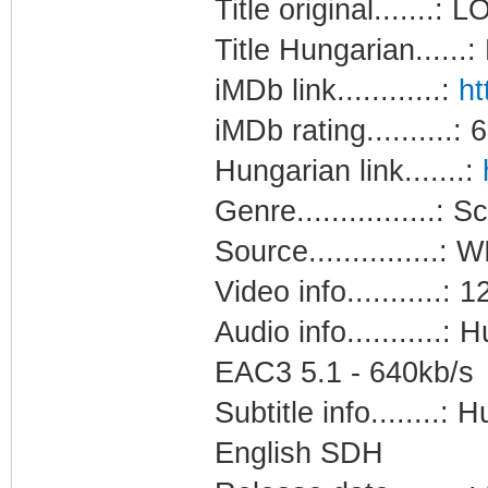
Title original.......: 
Title Hungarian......
iMDb link............:
ht
iMDb rating.......
Hungarian link.......:
Genre................: S
Source..............
Video info...........:
Audio info...........
EAC3 5.1 - 640kb/s
Subtitle info........:
English SDH