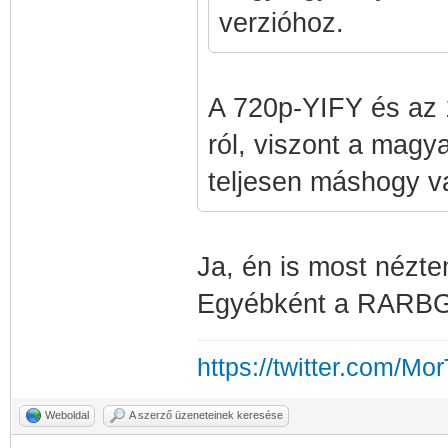
verzióhoz.
A 720p-YIFY és az 
ról, viszont a magya
teljesen máshogy v
Ja, én is most nézt
Egyébként a RARBG i
https://twitter.com/Mo
Weboldal
A szerző üzeneteinek keresése