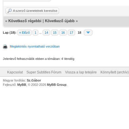
A szerző üzeneteinek keresése
«
Következő régebbi
|
Következő újabb
»
Lap (18):
« Előző
1
...
14
15
16
17
18
Megtekintés nyomtatható verzióban
Jelenlevő felhasználók ebben a témában: 4 Vendég
Kapcsolat
Super Subtitles Fórum
Vissza a lap tetejére
Könnyített (archív
Magyar fordítás:
Sz.Gábor
Fejlesztő:
MyBB
, © 2002-2026
MyBB Group
.