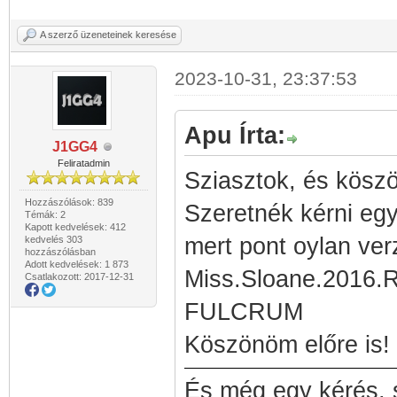
A szerző üzeneteinek keresése
2023-10-31, 23:37:53
Apu Írta:
J1GG4
Feliratadmin
Sziasztok, és köszö
Hozzászólások: 839
Szeretnék kérni egy
Témák: 2
Kapott kedvelések: 412
mert pont oylan ver
kedvelés 303
hozzászólásban
Adott kedvelések: 1 873
Miss.Sloane.2016.
Csatlakozott: 2017-12-31
FULCRUM
Köszönöm előre is!
És még egy kérés, 