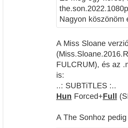
the.son.2022.1080p
Nagyon köszönöm ez
A Miss Sloane verzi
(Miss.Sloane.2016.
FULCRUM), és az .mk
is:
..: SUBTiTLES :..
Hun
Forced+
Full
(S
A The Sonhoz pedig m