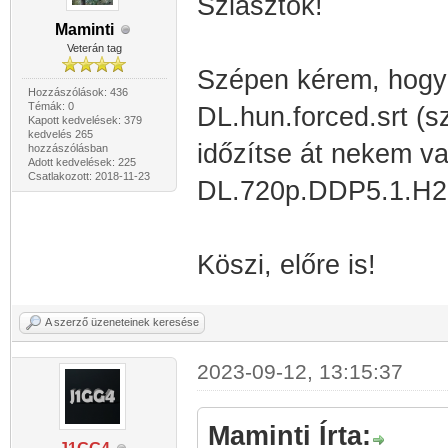
Sziasztok!
Maminti
Veterán tag
Szépen kérem, hog
Hozzászólások: 436
Témák: 0
DL.hun.forced.srt (
Kapott kedvelések: 379
kedvelés 265
időzítse át nekem 
hozzászólásban
Adott kedvelések: 225
Csatlakozott: 2018-11-23
DL.720p.DDP5.1.H
Köszi, előre is!
A szerző üzeneteinek keresése
2023-09-12, 13:15:37
Maminti Írta: