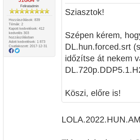
J1GG4
Feliratadmin
Sziasztok!
Hozzászólások: 839
Témák: 2
Kapott kedvelések: 412
Szépen kérem, hog
kedvelés 303
hozzászólásban
Adott kedvelések: 1 873
DL.hun.forced.srt 
Csatlakozott: 2017-12-31
időzítse át nekem
DL.720p.DDP5.1.
Köszi, előre is!
LOLA.2022.HUN.AM