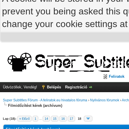
prevent you being asked this qu
change your cookie settings at 
Feliratok
Üdvözöllek, Vendég!
Belépés
Regisztráció
Super Subtitles Fórum - A feliratok.eu hivatalos fóruma
›
Nyilvános fórumok
›
Arch
Filmidőzítést kérek (archívum)
Lap (18):
« Előző
1
...
14
15
16
17
18