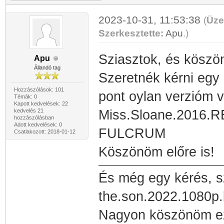
2023-10-31, 11:53:38
(
Üze
Szerkesztette:
Apu
.
)
Sziasztok, és köszön
Apu
Állandó tag
Szeretnék kérni egy 
Hozzászólások: 101
pont oylan verzióm v
Témák: 0
Kapott kedvelések: 22
kedvelés 21
Miss.Sloane.2016.
hozzászólásban
Adott kedvelések: 0
FULCRUM
Csatlakozott: 2018-01-12
Köszönöm előre is!
És még egy kérés, s
the.son.2022.1080p.
Nagyon köszönöm ez