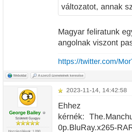
változatot, annak 
Magyar feliratunk eg
angolnak viszont pas
https://twitter.com/Mo
Weboldal
A szerző üzeneteinek keresése
2023-11-14, 14:42:58
Ehhez
George Bailey
kérnék: The.Manch
Született Gyugyu
0p.BluRay.x265-R
Hozzászólások: 1 090