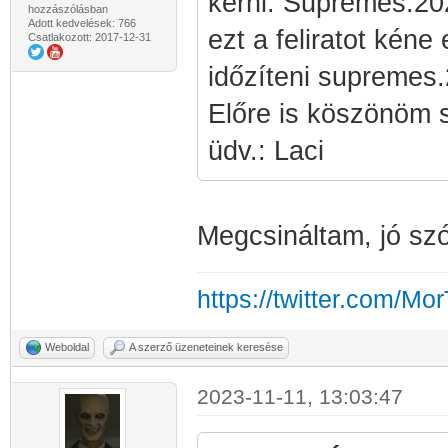
kérni: Supremes.
hozzászólásban
Adott kedvelések: 766
ezt a feliratot kéne
Csatlakozott: 2017-12-31
időzíteni supremes
Előre is köszönöm
üdv.: Laci
Megcsináltam, jó sz
https://twitter.com/Mo
Weboldal
A szerző üzeneteinek keresése
2023-11-11, 13:03:47