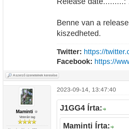
Release date.........
Benne van a release-
kiszedheted.
Twitter:
https://twitt
Facebook:
https://w
A szerző üzeneteinek keresése
2023-09-14, 13:47:40
J1GG4 Írta:
Maminti
Veterán tag
Maminti Írta: