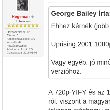
George Bailey Írta
Hegeman
Feliratadmin
Ehhez kérnék (jobb
Hozzászólások: 82
Témák: 0
Kapott kedvelések: 106
Uprising.2001.10
kedvelés 44
hozzászólásban
Adott kedvelések: 122
Csatlakozott: 2018-01-03
Vagy egyéb, jó min
verzióhoz.
A 720p-YIFY és az 1
ról, viszont a magyar