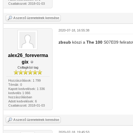
Csatlakozott: 2018-01-03
A szerző üzeneteinek keresése
2020-07-18, 16:55:38
zbsub
köszi a
The 100
S07E09 felirato
alex26_foreverma
gix
Csillagközi tag
Hozzászólások: 1 799
Témák: 0
Kapott kedvelések: 1 336
kedvelés 1 066
hozzászólásban
Adott kedvelések: 6
Csatlakozott: 2018-01-03
A szerző üzeneteinek keresése
2020-07-18, 19:45:53