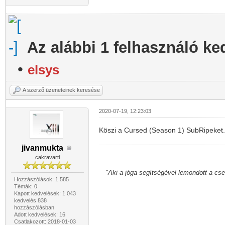
Az alábbi 1 felhasználó ke
•
elsys
A szerző üzeneteinek keresése
2020-07-19, 12:23:03
Köszi a Cursed (Season 1) SubRipeket
jivanmukta
cakravarti
"Aki a jóga segítségével lemondott a cs
Hozzászólások: 1 585
Témák: 0
Kapott kedvelések: 1 043
kedvelés 838
hozzászólásban
Adott kedvelések: 16
Csatlakozott: 2018-01-03