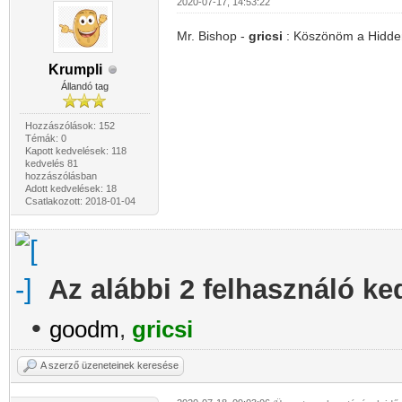
2020-07-17, 14:53:22
Mr. Bishop -
gricsi
: Köszönöm a Hidden 
Krumpli
Állandó tag
Hozzászólások: 152
Témák: 0
Kapott kedvelések: 118
kedvelés 81
hozzászólásban
Adott kedvelések: 18
Csatlakozott: 2018-01-04
Az alábbi 2 felhasználó ke
•
goodm
,
gricsi
A szerző üzeneteinek keresése