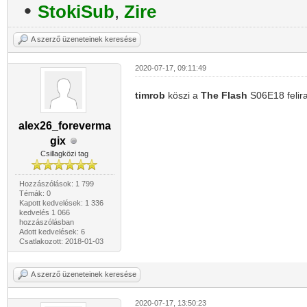
•
StokiSub
,
Zire
A szerző üzeneteinek keresése
2020-07-17, 09:11:49
timrob
köszi a
The Flash
S06E18 felir
alex26_foreverma
gix
Csillagközi tag
Hozzászólások: 1 799
Témák: 0
Kapott kedvelések: 1 336
kedvelés 1 066
hozzászólásban
Adott kedvelések: 6
Csatlakozott: 2018-01-03
A szerző üzeneteinek keresése
2020-07-17, 13:50:23