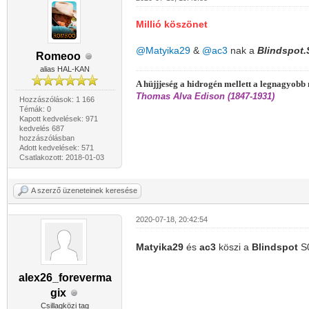
Millió köszönet
@Matyika29
&
@ac3
nak a
Blindspot
Romeoo
alias HAL-KAN
A hüjjjeség a hidrogén mellett a legnagyob
Thomas Alva Edison (1847-1931)
Hozzászólások: 1 166
Témák: 0
Kapott kedvelések: 971
kedvelés 687
hozzászólásban
Adott kedvelések: 571
Csatlakozott: 2018-01-03
A szerző üzeneteinek keresése
2020-07-18, 20:42:54
Matyika29
és
ac3
köszi a
Blindspot
S
alex26_foreverma
gix
Csillagközi tag