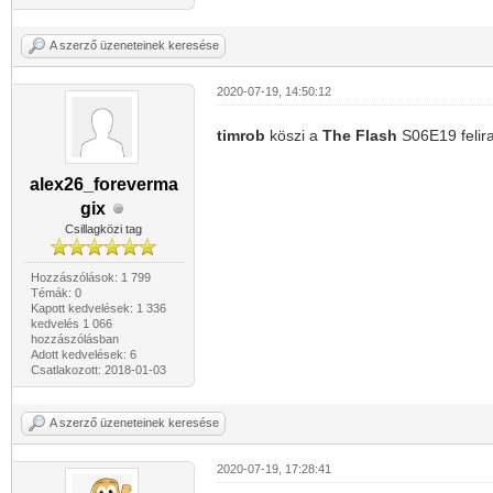
A szerző üzeneteinek keresése
2020-07-19, 14:50:12
timrob
köszi a
The Flash
S06E19 felir
alex26_foreverma
gix
Csillagközi tag
Hozzászólások: 1 799
Témák: 0
Kapott kedvelések: 1 336
kedvelés 1 066
hozzászólásban
Adott kedvelések: 6
Csatlakozott: 2018-01-03
A szerző üzeneteinek keresése
2020-07-19, 17:28:41