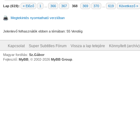
Lap (619):
« Előző
1
...
366
367
368
369
370
...
619
Következő »
Megtekintés nyomtatható verzióban
Jelenlevő felhasználók ebben a témában: 55 Vendég
Kapcsolat
Super Subtitles Fórum
Vissza a lap tetejére
Könnyített (archív
Magyar fordítás:
Sz.Gábor
Fejlesztő:
MyBB
, © 2002-2026
MyBB Group
.