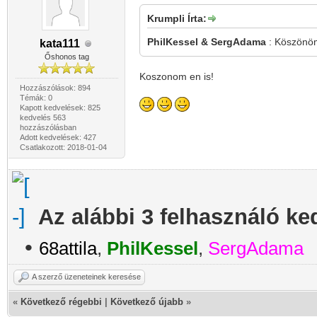
Krumpli Írta:
PhilKessel & SergAdama
: Köszönöm 
kata111
Őshonos tag
Koszonom en is!
Hozzászólások: 894
Témák: 0
Kapott kedvelések: 825
kedvelés 563
hozzászólásban
Adott kedvelések: 427
Csatlakozott: 2018-01-04
Az alábbi 3 felhasználó ke
•
68attila
,
PhilKessel
,
SergAdama
A szerző üzeneteinek keresése
«
Következő régebbi
|
Következő újabb
»