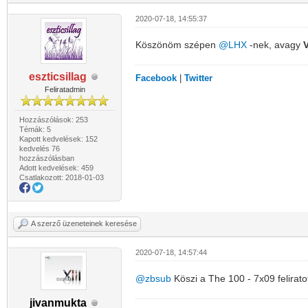
2020-07-18, 14:55:37
Köszönöm szépen
@LHX
-nek, avagy
eszticsillag
Facebook
|
Twitter
Feliratadmin
Hozzászólások: 253
Témák: 5
Kapott kedvelések: 152
kedvelés 76
hozzászólásban
Adott kedvelések: 459
Csatlakozott: 2018-01-03
A szerző üzeneteinek keresése
2020-07-18, 14:57:44
@zbsub
Köszi a The 100 - 7x09 felirato
jivanmukta