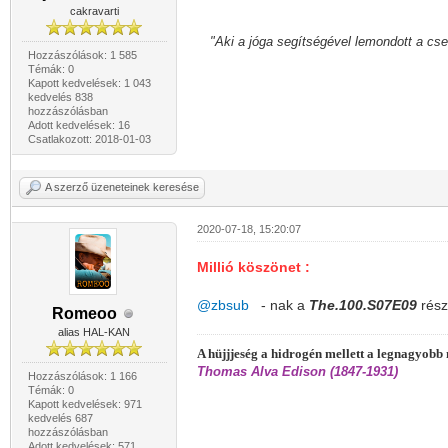
cakravarti
"Aki a jóga segítségével lemondott a cs
Hozzászólások: 1 585
Témák: 0
Kapott kedvelések: 1 043
kedvelés 838
hozzászólásban
Adott kedvelések: 16
Csatlakozott: 2018-01-03
A szerző üzeneteinek keresése
2020-07-18, 15:20:07
Millió köszönet :
@zbsub
- nak a
The.100.S07E09
rész
Romeoo
alias HAL-KAN
A hüjjjeség a hidrogén mellett a legnagyob
Thomas Alva Edison (1847-1931)
Hozzászólások: 1 166
Témák: 0
Kapott kedvelések: 971
kedvelés 687
hozzászólásban
Adott kedvelések: 571