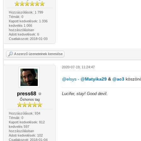
Hozzászólások: 1 799
Témák: 0
Kapott kedvelések: 1 336
kedvelés 1 066
hozzászólásban
Adott kedvelések: 6
Csatlakozott: 2018-01-03
A szerző üzeneteinek keresése
2020-07-19, 11:24:47
@elsys
-
@Matyika29
&
@ac3
köszön
press68
Lucifer, stay! Good devil.
Őshonos tag
Hozzászólások: 934
Témák: 0
Kapott kedvelések: 812
kedvelés 597
hozzászólásban
Adott kedvelések: 102
Csatlakozott: 2018-01-04