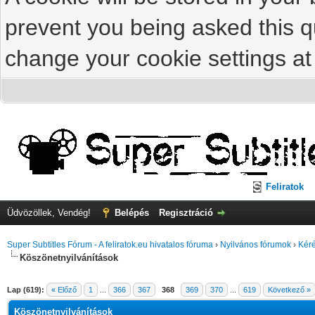
prevent you being asked this qu
change your cookie settings at 
Feliratok
Üdvözöllek, Vendég!
Belépés
Regisztráció
Super Subtitles Fórum - A feliratok.eu hivatalos fóruma
›
Nyilvános fórumok
›
Kéré
Köszönetnyilvánítások
Lap (619):
« Előző
1
...
366
367
368
369
370
...
619
Következő »
Köszönetnyilvánítások