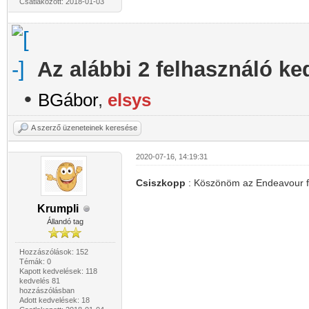
Csatlakozott: 2018-01-03
Az alábbi 2 felhasználó ke
•
BGábor
,
elsys
A szerző üzeneteinek keresése
2020-07-16, 14:19:31
Csiszkopp
: Köszönöm az Endeavour fel
Krumpli
Állandó tag
Hozzászólások: 152
Témák: 0
Kapott kedvelések: 118
kedvelés 81
hozzászólásban
Adott kedvelések: 18