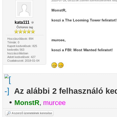
2020-07-18, 09:03:06
(
Üzenet szerkesztésének időp
MonstR,
koszi a The Looming Tower feliratot!
kata111
Őshonos tag
Hozzászólások: 894
murcee,
Témák: 0
Kapott kedvelések: 825
koszi a FBI: Most Wanted feliratot!
kedvelés 563
hozzászólásban
Adott kedvelések: 427
Csatlakozott: 2018-01-04
Az alábbi 2 felhasználó ke
•
MonstR
,
murcee
A szerző üzeneteinek keresése