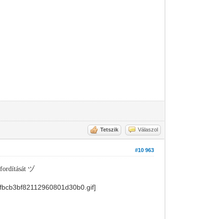
Tetszik
Válaszol
#10 963
fordítását ヅ