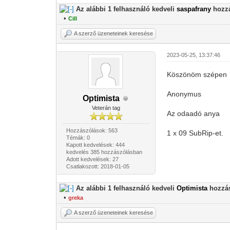
Az alábbi 1 felhasználó kedveli
saspafrany
hozzá
•
Cill
A szerző üzeneteinek keresése
2023-05-25, 13:37:46
Köszönöm szépen
Anonymus
Optimista
Veterán tag
Az odaadó anya
Hozzászólások: 563
1 x 09 SubRip-et.
Témák: 0
Kapott kedvelések: 444
kedvelés 385 hozzászólásban
Adott kedvelések: 27
Csatlakozott: 2018-01-05
Az alábbi 1 felhasználó kedveli
Optimista
hozzás
•
greka
A szerző üzeneteinek keresése