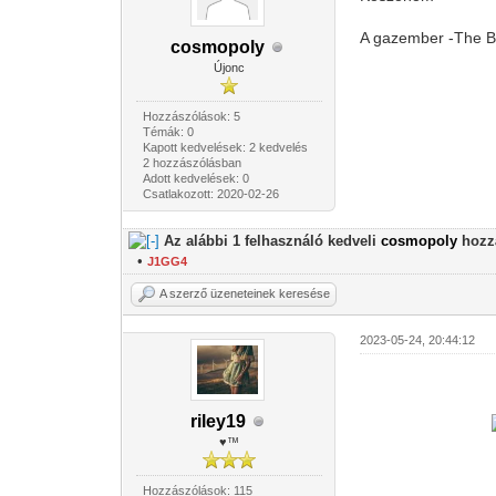
A gazember -The Bad
cosmopoly
Újonc
Hozzászólások: 5
Témák: 0
Kapott kedvelések: 2 kedvelés
2 hozzászólásban
Adott kedvelések: 0
Csatlakozott: 2020-02-26
Az alábbi 1 felhasználó kedveli
cosmopoly
hozzá
•
J1GG4
A szerző üzeneteinek keresése
2023-05-24, 20:44:12
riley19
♥™
Hozzászólások: 115