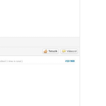
Tetszik
Válaszol
#10 968
Edited 1 time in total.)