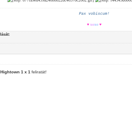
Pax vobiscum!
♥
xo
xo
♥
ását:
a
Hightown 1 x 1
feliratát!