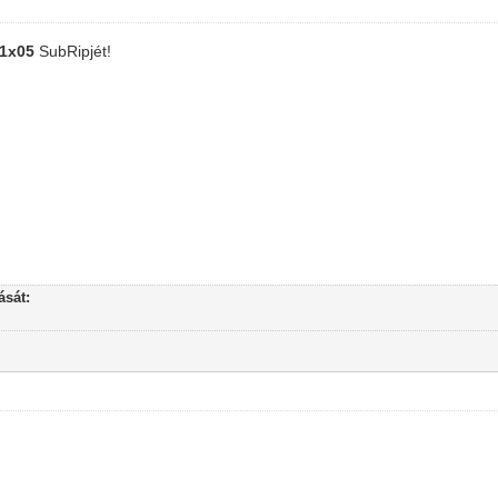
- 1x05
SubRipjét!
ását: