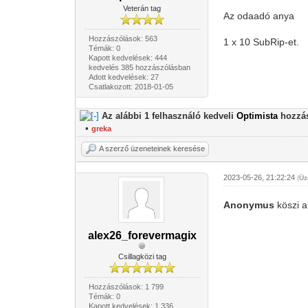
Veterán tag
Az odaadó anya
Hozzászólások: 563
1 x 10 SubRip-et.
Témák: 0
Kapott kedvelések: 444
kedvelés 385 hozzászólásban
Adott kedvelések: 27
Csatlakozott: 2018-01-05
Az alábbi 1 felhasználó kedveli
Optimista
hozzás
•
greka
A szerző üzeneteinek keresése
2023-05-26, 21:22:24
(
Üz
Anonymus
köszi 
alex26_forevermagix
Csillagközi tag
Hozzászólások: 1 799
Témák: 0
Kapott kedvelések: 1 336