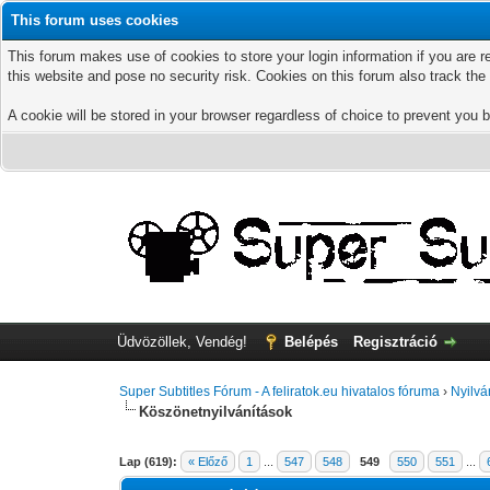
This forum uses cookies
This forum makes use of cookies to store your login information if you are r
this website and pose no security risk. Cookies on this forum also track th
A cookie will be stored in your browser regardless of choice to prevent you b
Üdvözöllek, Vendég!
Belépés
Regisztráció
Super Subtitles Fórum - A feliratok.eu hivatalos fóruma
›
Nyilvá
Köszönetnyilvánítások
Lap (619):
« Előző
1
...
547
548
549
550
551
...