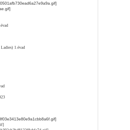
.évad
 Ladies) 1.évad
vad
023