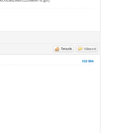
Tetszik
Válaszol
#10 964