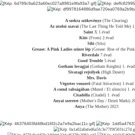
A szekta szökevénye
(The Clearing)
Az utolsó szavai
(The Last Thing He Told Me) 1
Saint
.X 1.évad
Kiút
(From) 2.évad
Siló
(Silo)
Grease: A Pink Ladies színre lép
(Grease: Rise of the Pink
Riverdale
7.évad
Good Trouble
5.évad
Gotham lovagjai
(Gotham Knights) 1. évad
Sivatagi rejtélyek
(High Desert)
Mrs. Davis
Végzetes vonzerő
(Fatal Attraction) 1.évad
A csend rabságában
(Muted / El silencio) 1. é
Citadella
(Citadel) 1. évad
Anyai szeretet
(Mother's Day / Dzień Matki) 2
Anya
(The Mother) 2023