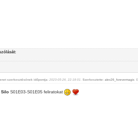
zólását:
enet szerkesztésének időpontja:
2023-05-26, 22:18:01
.
Szerkesztette:
alex26_forevermagix
. 
a
Silo
S01E03-S01E05 feliratokat