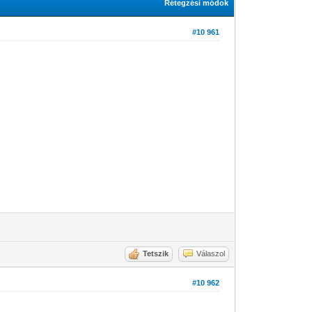
Rétegzési módok
#10 961
Tetszik
Válaszol
#10 962