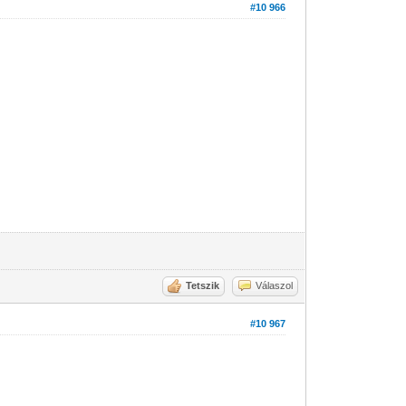
#10 966
Tetszik
Válaszol
#10 967