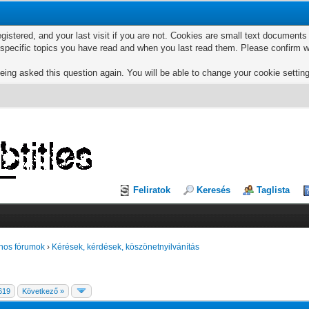
egistered, and your last visit if you are not. Cookies are small text documen
e specific topics you have read and when you last read them. Please confirm w
eing asked this question again. You will be able to change your cookie settings
Feliratok
Keresés
Taglista
nos fórumok
›
Kérések, kérdések, köszönetnyilvánítás
619
Következő »