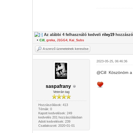
Az alábbi 4 felhasználó kedveli
riley19
hozzászól
•
Cill
,
greka
,
J1GG4
,
Kai_Subs
A szerző üzeneteinek keresése
2023-05-25, 06:46:36
@Cill Köszönöm 
saspafrany
Veterán tag
Hozzászólások: 413
Témák: 0
Kapott kedvelések: 249
kedvelés 201 hozzászólásban
Adott kedvelések: 239
Csatlakozott: 2020-01-01