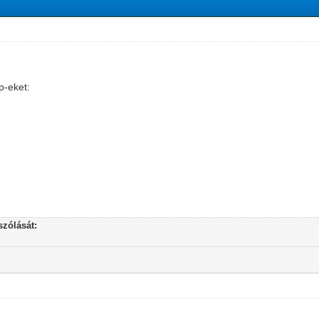
-eket:
zólását: