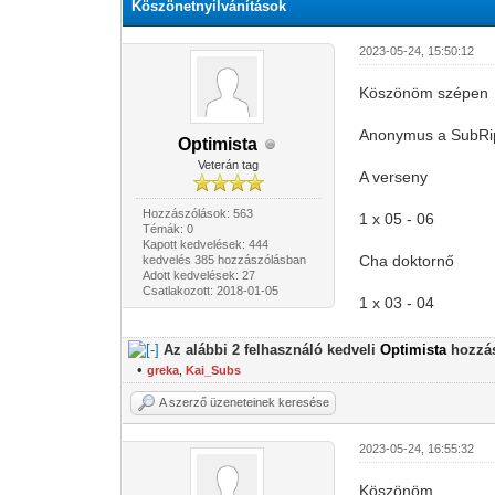
Köszönetnyilvánítások
2023-05-24, 15:50:12
Köszönöm szépen
Anonymus a SubRip
Optimista
Veterán tag
A verseny
Hozzászólások: 563
1 x 05 - 06
Témák: 0
Kapott kedvelések: 444
Cha doktornő
kedvelés 385 hozzászólásban
Adott kedvelések: 27
Csatlakozott: 2018-01-05
1 x 03 - 04
Az alábbi 2 felhasználó kedveli
Optimista
hozzás
•
greka
,
Kai_Subs
A szerző üzeneteinek keresése
2023-05-24, 16:55:32
Köszönöm