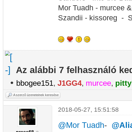
Mor Tuadh - murcee &
Szandii - kissoreg -
S
Az alábbi 7 felhasználó ke
•
bbogee151
,
J1GG4
,
murcee
,
pitt
A szerző üzeneteinek keresése
2018-05-27, 15:51:58
@Mor Tuadh
-
@Ali