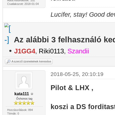
Adott kedvelések: 102
Csatlakozott: 2018-01-04
Lucifer, stay! Good dev
Az alábbi 3 felhasználó ke
•
J1GG4
,
Riki0113
,
Szandii
A szerző üzeneteinek keresése
2018-05-25, 20:10:19
Pilot & LHX ,
kata111
Őshonos tag
koszi a DS forditas
Hozzászólások: 894
Témák: 0