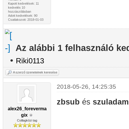
Kapott kedvelések: 11
kedvelés 10
hozzászólásban
Adott kedvelések: 90
Csatlakozott: 2018-01-03
Az alábbi 1 felhasználó ke
•
Riki0113
A szerző üzeneteinek keresése
2018-05-26, 14:25:35
zbsub
és
szulada
alex26_foreverma
gix
Csillagközi tag