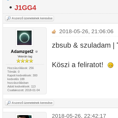
•
J1GG4
A szerző üzeneteinek keresése
2018-05-26, 21:06:06
zbsub & szuladam |
Adamzget2
Veterán tag
Köszi a feliratot!
Hozzászólások: 256
Témák: 0
Kapott kedvelések: 300
kedvelés 188
hozzászólásban
Adott kedvelések: 113
Csatlakozott: 2018-01-04
A szerző üzeneteinek keresése
2018-05-26, 22:42:17