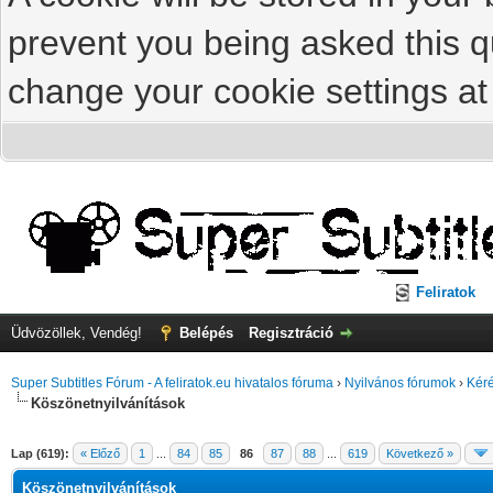
prevent you being asked this qu
change your cookie settings at 
Feliratok
Üdvözöllek, Vendég!
Belépés
Regisztráció
Super Subtitles Fórum - A feliratok.eu hivatalos fóruma
›
Nyilvános fórumok
›
Kéré
Köszönetnyilvánítások
Lap (619):
« Előző
1
...
84
85
86
87
88
...
619
Következő »
Köszönetnyilvánítások