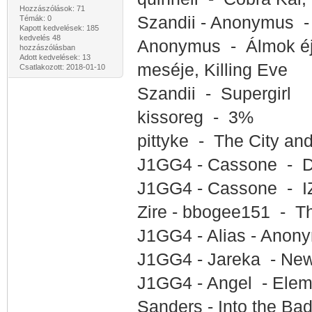
Hozzászólások: 71
Szandii - Anonymus -
Témák: 0
Kapott kedvelések: 185
kedvelés 48
Anonymus - Álmok éjsz
hozzászólásban
Adott kedvelések: 13
meséje, Killing Eve
Csatlakozott: 2018-01-10
Szandii - Supergirl
kissoreg - 3%
pittyke -
The City and
J1GG4 - Cassone - D
J1GG4 - Cassone - I
Zire - bbogee151 - T
J1GG4 - Alias - Anon
J1GG4 - Jareka - New
J1GG4 - Angel - Elem
Sanders - Into the Ba