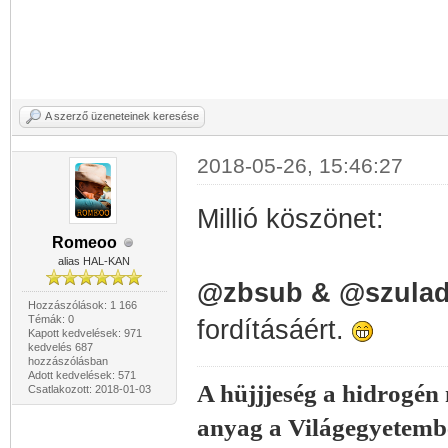
A szerző üzeneteinek keresése
2018-05-26, 15:46:27
Millió köszönet:
Romeoo
alias HAL-KAN
@zbsub & @
szula
Hozzászólások: 1 166
Témák: 0
fordításáért.
Kapott kedvelések: 971
kedvelés 687
hozzászólásban
Adott kedvelések: 571
A hüjjjeség a hidrogén
Csatlakozott: 2018-01-03
anyag a Világegyetemb