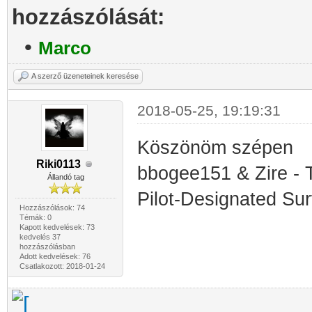
hozzászólását:
•
Marco
A szerző üzeneteinek keresése
2018-05-25, 19:19:31
Köszönöm szépen
Riki0113
bbogee151 & Zire - 
Állandó tag
Pilot-Designated Sur
Hozzászólások: 74
Témák: 0
Kapott kedvelések: 73
kedvelés 37
hozzászólásban
Adott kedvelések: 76
Csatlakozott: 2018-01-24