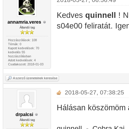
Kedves
quinnell
! 
annamria.veres
s04e00 feliratát. Ig
Állandó tag
Hozzászólások: 108
Témák: 0
Kapott kedvelések: 70
kedvelés 55
hozzászólásban
Adott kedvelések: 4
Csatlakozott: 2018-01-03
A szerző üzeneteinek keresése
2018-05-27, 07:38:25
Hálásan köszömöm a f
drpalcsi
Állandó tag
quinnell - Cobra Kai, 