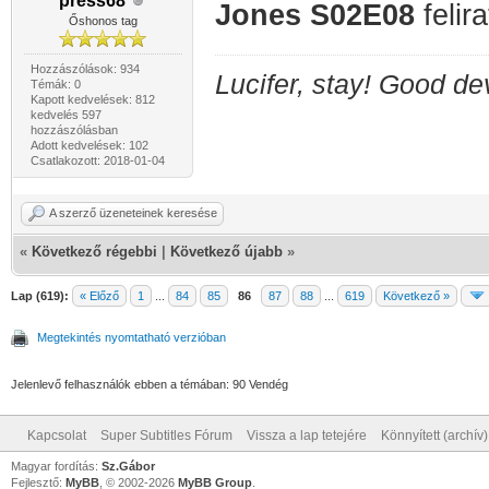
press68
Jones S02E08
felira
Őshonos tag
Hozzászólások: 934
Lucifer, stay! Good dev
Témák: 0
Kapott kedvelések: 812
kedvelés 597
hozzászólásban
Adott kedvelések: 102
Csatlakozott: 2018-01-04
A szerző üzeneteinek keresése
«
Következő régebbi
|
Következő újabb
»
Lap (619):
« Előző
1
...
84
85
86
87
88
...
619
Következő »
Megtekintés nyomtatható verzióban
Jelenlevő felhasználók ebben a témában: 90 Vendég
Kapcsolat
Super Subtitles Fórum
Vissza a lap tetejére
Könnyített (archív
Magyar fordítás:
Sz.Gábor
Fejlesztő:
MyBB
, © 2002-2026
MyBB Group
.