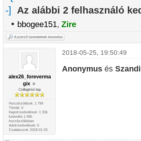
Az alábbi 2 felhasználó ke
•
bbogee151
,
Zire
A szerző üzeneteinek keresése
2018-05-25, 19:50:49
Anonymus
és
Szandi
alex26_foreverma
gix
Csillagközi tag
Hozzászólások: 1 799
Témák: 0
Kapott kedvelések: 1 336
kedvelés 1 066
hozzászólásban
Adott kedvelések: 6
Csatlakozott: 2018-01-03