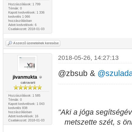
Hozzászólások: 1 799
Témák: 0
Kapott kedvelések: 1 336
kedvelés 1 066
hozzászólásban
Adott kedvelések: 6
Csatlakozott: 2018-01-03
A szerző üzeneteinek keresése
2018-05-26, 14:27:13
@zbsub &
@szulad
jivanmukta
cakravarti
Hozzászólások: 1 585
Témák: 0
Kapott kedvelések: 1 043
kedvelés 838
"Aki a jóga segítségév
hozzászólásban
Adott kedvelések: 16
metszette szét, s ön
Csatlakozott: 2018-01-03