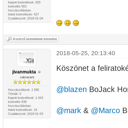
Kapott kedvelések: 825
kedvelés 563
hozzászólásban
Adott kedvelések: 427
Csatlakozott: 2018-01-04
A szerző üzeneteinek keresése
2018-05-25, 20:13:40
Köszönet a feliratoké
jivanmukta
cakravarti
@blazen
BoJack Hor
Hozzászólások: 1 585
Témák: 0
Kapott kedvelések: 1 043
kedvelés 838
hozzászólásban
@mark
&
@Marco
Br
Adott kedvelések: 16
Csatlakozott: 2018-01-03