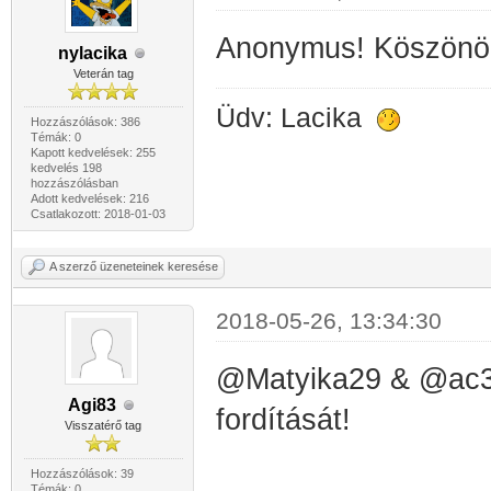
Anonymus! Köszönöm
nylacika
Veterán tag
Üdv: Lacika
Hozzászólások: 386
Témák: 0
Kapott kedvelések: 255
kedvelés 198
hozzászólásban
Adott kedvelések: 216
Csatlakozott: 2018-01-03
A szerző üzeneteinek keresése
2018-05-26, 13:34:30
@Matyika29
& @ac3
Agi83
fordítását!
Visszatérő tag
Hozzászólások: 39
Témák: 0