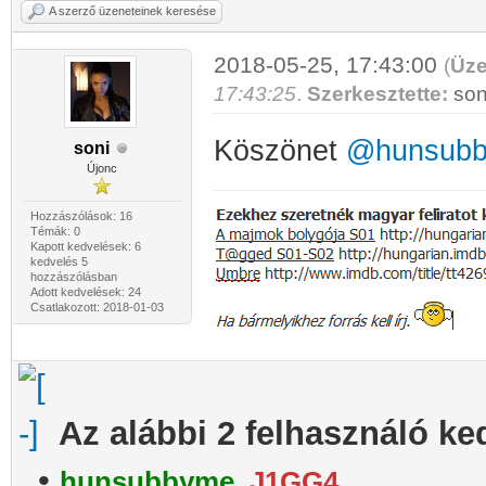
A szerző üzeneteinek keresése
2018-05-25, 17:43:00
(
Üze
17:43:25
.
Szerkesztette:
son
Köszönet
@hunsub
soni
Újonc
Hozzászólások: 16
Témák: 0
Kapott kedvelések: 6
kedvelés 5
hozzászólásban
Adott kedvelések: 24
Csatlakozott: 2018-01-03
Az alábbi 2 felhasználó ke
•
hunsubbyme
,
J1GG4