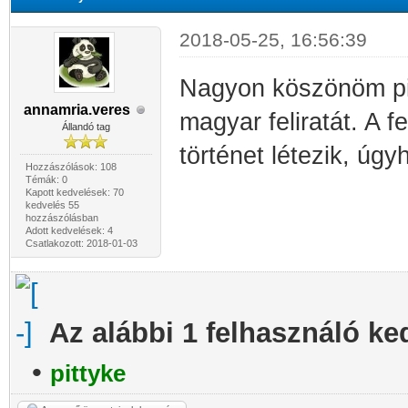
2018-05-25, 16:56:39
Nagyon köszönöm pit
annamria.veres
magyar feliratát. A f
Állandó tag
történet létezik, úg
Hozzászólások: 108
Témák: 0
Kapott kedvelések: 70
kedvelés 55
hozzászólásban
Adott kedvelések: 4
Csatlakozott: 2018-01-03
Az alábbi 1 felhasználó ke
•
pittyke