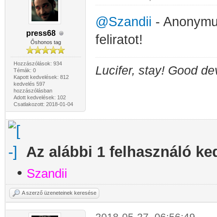
@Szandii
- Anonymu
press68
feliratot!
Őshonos tag
Hozzászólások: 934
Lucifer, stay! Good dev
Témák: 0
Kapott kedvelések: 812
kedvelés 597
hozzászólásban
Adott kedvelések: 102
Csatlakozott: 2018-01-04
Az alábbi 1 felhasználó ke
•
Szandii
A szerző üzeneteinek keresése
2018-05-27, 06:56:49