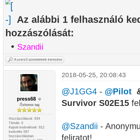
Az alábbi 1 felhasználó ke
hozzászólását:
•
Szandii
A szerző üzeneteinek keresése
2018-05-25, 20:08:43
@J1GG4
-
@Pilot
press68
Survivor S02E15
fel
Őshonos tag
Hozzászólások: 934
Témák: 0
@Szandii
- Anonymu
Kapott kedvelések: 812
kedvelés 597
feliratot!
hozzászólásban