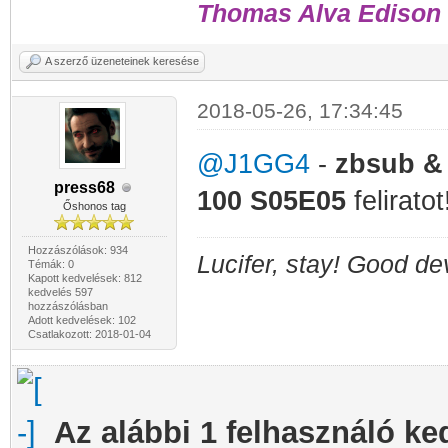
Thomas Alva Edison 
A szerző üzeneteinek keresése
2018-05-26, 17:34:45
@J1GG4
-
zbsub 
press68
100 S05E05
felirato
Őshonos tag
Hozzászólások: 934
Lucifer, stay! Good dev
Témák: 0
Kapott kedvelések: 812
kedvelés 597
hozzászólásban
Adott kedvelések: 102
Csatlakozott: 2018-01-04
Az alábbi 1 felhasználó ke