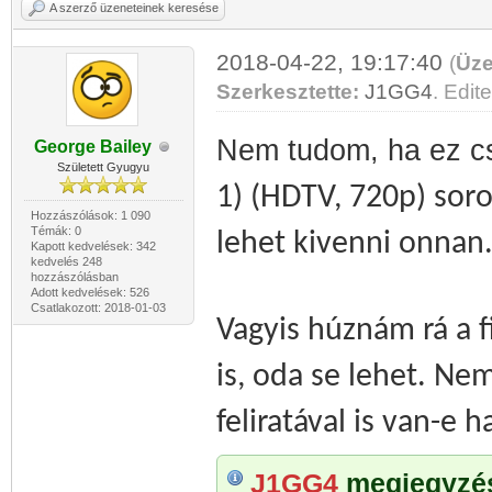
A szerző üzeneteinek keresése
2018-04-22, 19:17:40
(
Üze
Szerkesztette:
J1GG4
. Edite
Nem tudom, ha ez c
George Bailey
Született Gyugyu
1) (HDTV, 720p) soroz
Hozzászólások: 1 090
Témák: 0
lehet kivenni onnan
Kapott kedvelések: 342
kedvelés 248
hozzászólásban
Adott kedvelések: 526
Csatlakozott: 2018-01-03
Vagyis húznám rá a 
is, oda se lehet. Ne
feliratával is van-e 
J1GG4
megjegyzése