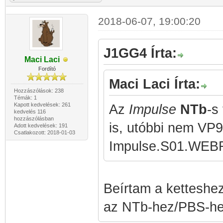
2018-06-07, 19:00:20
J1GG4 Írta:
Maci Laci
Fordító
Maci Laci Írta:
Hozzászólások: 238
Témák: 1
Kapott kedvelések: 261
Az
Impulse
NTb
-s
kedvelés 116
hozzászólásban
is, utóbbi nem VP9
Adott kedvelések: 191
Csatlakozott: 2018-01-03
Impulse.S01.WEBRi
Beírtam a ketteshez
az NTb-hez/PBS-he