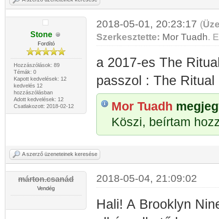
2018-05-01, 20:23:17
(
Üze
Stone
Szerkesztette:
Mor Tuadh
. E
Fordító
a 2017-es The Ritual
Hozzászólások: 89
Témák: 0
passzol : The Rit
Kapott kedvelések: 12
kedvelés 12
hozzászólásban
Adott kedvelések: 12
Mor Tuadh
megjegy
Csatlakozott: 2018-02-12
Köszi, beírtam hoz
A szerző üzeneteinek keresése
2018-05-04, 21:09:02
márton.csanád
Vendég
Hali! A Brooklyn Ni