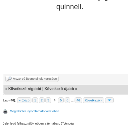
quinnell.
A szerző üzeneteinek keresése
«
Következő régebbi
|
Következő újabb
»
Lap (46):
« Előző
1
2
3
4
5
6
...
46
Következő »
Megtekintés nyomtatható verzióban
Jelenlevő felhasználók ebben a témában: 7 Vendég