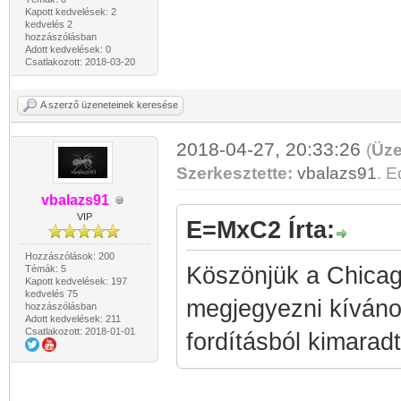
Kapott kedvelések: 2
kedvelés 2
hozzászólásban
Adott kedvelések: 0
Csatlakozott: 2018-03-20
A szerző üzeneteinek keresése
2018-04-27, 20:33:26
(
Üze
Szerkesztette:
vbalazs91
. E
vbalazs91
VIP
E=MxC2 Írta:
Hozzászólások: 200
Köszönjük a Chicag
Témák: 5
Kapott kedvelések: 197
kedvelés 75
megjegyezni kíván
hozzászólásban
Adott kedvelések: 211
Csatlakozott: 2018-01-01
fordításból kimaradt.