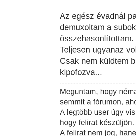
Az egész évadnál pa
demuxoltam a suboka
összehasonlítottam.
Teljesen ugyanaz vol
Csak nem küldtem be
kipofozva...
Meguntam, hogy néma 
semmit a fórumon, ah
A legtöbb user úgy vis
hogy felirat készüljön
A felirat nem jog, hane