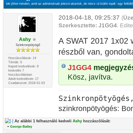
Ide jöhet minden, amit az adminoknak jelezni akartok, de nincs rá külön topik: egy feltöltö
2018-04-18, 09:25:37
(
Üze
Szerkesztette:
J1GG4
. Edite
A SWAT 2017 1x02 we
Ashy
Szinkronpötyögő
részből van, gondolt
Hozzászólások: 14
Témák: 0
J1GG4
megjegyzése
Kapott kedvelések: 8
kedvelés 7
hozzászólásban
Kösz, javítva.
Adott kedvelések: 17
Csatlakozott: 2018-01-03
Szinkronpötyögés
szinkronpötyögés: Bo
Az alábbi 1 felhasználó kedveli
Ashy
hozzászólását:
•
George Bailey