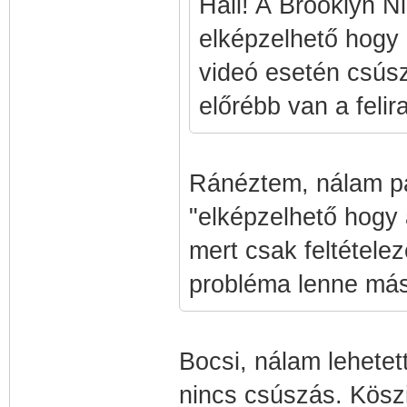
Hali! A Brooklyn N
elképzelhető hogy
videó esetén csúsz
előrébb van a felira
Ránéztem, nálam pa
"elképzelhető hogy 
mert csak feltétele
probléma lenne más 
Bocsi, nálam lehetett
nincs csúszás. Kösz