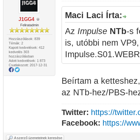
Maci Laci Írta:
J1GG4
Feliratadmin
Az
Impulse
NTb
-s 
Hozzászólások: 839
is, utóbbi nem VP9
Témák: 2
Kapott kedvelések: 412
Impulse.S01.WEBRip
kedvelés 303
hozzászólásban
Adott kedvelések: 1 873
Csatlakozott: 2017-12-31
Beírtam a ketteshez,
az NTb-hez/PBS-hez
Twitter:
https://twitt
Facebook:
https://w
A szerző üzeneteinek keresése