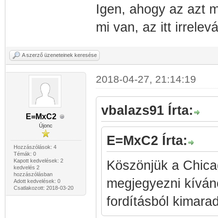
Igen, ahogy az azt 
mi van, az itt irrelev
A szerző üzeneteinek keresése
2018-04-27, 21:14:19
vbalazs91 Írta:
E=MxC2
Újonc
E=MxC2 Írta:
Hozzászólások: 4
Témák: 0
Kapott kedvelések: 2
Köszönjük a Chicag
kedvelés 2
hozzászólásban
megjegyezni kíván
Adott kedvelések: 0
Csatlakozott: 2018-03-20
fordításból kimaradt