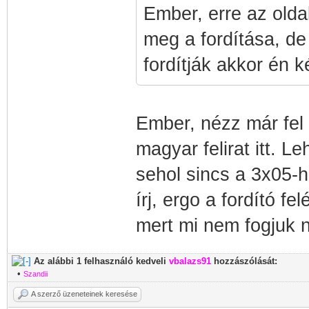
Ember, erre az olda
meg a fordítása, de
fordítják akkor én k
Ember, nézz már fel 
magyar felirat itt. L
sehol sincs a 3x05-h
írj, ergo a fordító f
mert mi nem fogjuk n
Az alábbi 1 felhasználó kedveli
vbalazs91
hozzászólását:
•
Szandii
A szerző üzeneteinek keresése