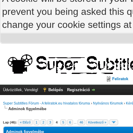
prevent you being asked this qu
change your cookie settings at 
Feliratok
Üdvözöllek, Vendég!
Belépés
Regisztráció
Super Subtitles Fórum - A feliratok.eu hivatalos fóruma
›
Nyilvános fórumok
›
Kéré
Adminok figyelmébe
Lap (46):
« Előző
1
2
3
4
5
6
...
46
Következő »
Adminok figyelmébe