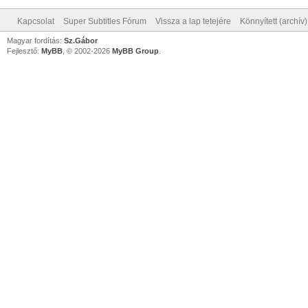
Kapcsolat
Super Subtitles Fórum
Vissza a lap tetejére
Könnyített (archív
Magyar fordítás:
Sz.Gábor
Fejlesztő:
MyBB
, © 2002-2026
MyBB Group
.