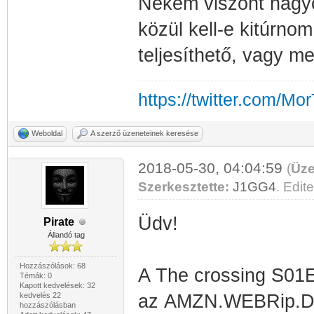
Nekem viszont nagyo
közül kell-e kitúrno
teljesíthető, vagy m
https://twitter.com/Mo
Weboldal
A szerző üzeneteinek keresése
2018-05-30, 04:04:59
(
Üze
Szerkesztette:
J1GG4
. Edite
Üdv!
Pirate
Állandó tag
Hozzászólások: 68
A The crossing S0
Témák: 0
Kapott kedvelések: 32
kedvelés 22
az AMZN.WEBRip.DDP
hozzászólásban