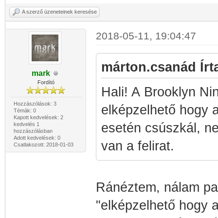
A szerző üzeneteinek keresése
2018-05-11, 19:04:47
márton.csanád Írt
mark
Fordító
Hali! A Brooklyn Ni
Hozzászólások: 3
elképzelhető hogy 
Témák: 0
Kapott kedvelések: 2
esetén csúszkál, ne
kedvelés 1
hozzászólásban
Adott kedvelések: 0
van a felirat.
Csatlakozott: 2018-01-03
Ránéztem, nálam pas
"elképzelhető hogy a