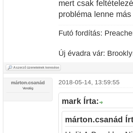
mert csak feltételez
probléma lenne más r
Futó fordítás: Preacher
Új évadra vár: Brookl
A szerző üzeneteinek keresése
2018-05-14, 13:59:55
márton.csanád
Vendég
mark Írta:
márton.csanád Írt