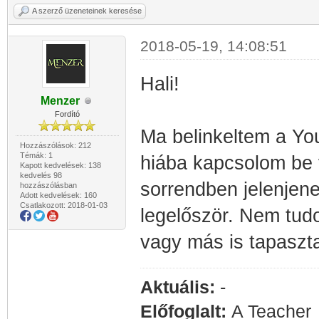
A szerző üzeneteinek keresése
2018-05-19, 14:08:51
Hali!
Menzer
Fordító
Ma belinkeltem a Yo
Hozzászólások: 212
Témák: 1
hiába kapcsolom be 
Kapott kedvelések: 138
kedvelés 98
sorrendben jelenjene
hozzászólásban
Adott kedvelések: 160
Csatlakozott: 2018-01-03
legelőször. Nem tud
vagy más is tapaszta
Aktuális:
-
Előfoglalt:
A Teacher