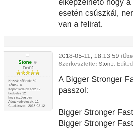
elképzelhető hogy a
esetén csúszkál, nem
van a felirat.
2018-05-11, 18:13:59
(
Üze
Stone
Szerkesztette:
Stone
. Edited
Fordító
A Bigger Stronger Fa
Hozzászólások: 89
Témák: 0
passzol:
Kapott kedvelések: 12
kedvelés 12
hozzászólásban
Adott kedvelések: 12
Csatlakozott: 2018-02-12
Bigger Stronger Fas
Bigger Stronger Fas