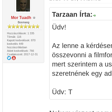
Tarzaan Írta:
Mor Tuadh
Bosmang
Üdv!
Hozzászólások: 1 335
Témák: 116
Kapott kedvelések: 870
Az lenne a kérdés
kedvelés 449
hozzászólásban
Adott kedvelések: 766
összevonni a filmford
Csatlakozott: 2017-12-31
mert szerintem a us
szeretnének egy ado
Üdv: T