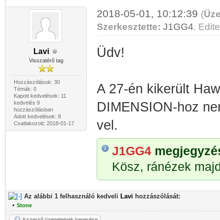
2018-05-01, 10:12:39
(
Üze
Szerkesztette:
J1GG4
. Edite
Üdv!
Lavi
Visszatérő tag
Hozzászólások: 30
A 27-én kikerült Haw
Témák: 0
Kapott kedvelések: 11
kedvelés 9
DIMENSION-hoz nem 
hozzászólásban
Adott kedvelések: 8
vel.
Csatlakozott: 2018-01-17
J1GG4
megjegyzése
Kösz, ránézek majd
Az alábbi 1 felhasználó kedveli
Lavi
hozzászólását:
•
Stone
A szerző üzeneteinek keresése