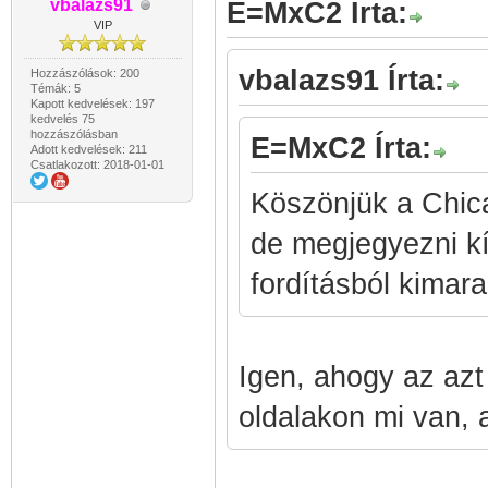
vbalazs91
E=MxC2 Írta:
VIP
vbalazs91 Írta:
Hozzászólások: 200
Témák: 5
Kapott kedvelések: 197
kedvelés 75
hozzászólásban
E=MxC2 Írta:
Adott kedvelések: 211
Csatlakozott: 2018-01-01
Köszönjük a Chica
de megjegyezni k
fordításból kimarad
Igen, ahogy az az
oldalakon mi van, az