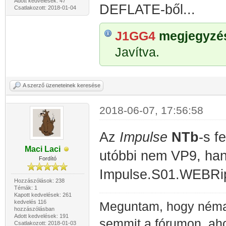
Adott kedvelések: 47
DEFLATE-ből...
Csatlakozott: 2018-01-04
J1GG4
megjegyzése
Javítva.
A szerző üzeneteinek keresése
2018-06-07, 17:56:58
Az
Impulse
NTb
-s f
Maci Laci
utóbbi nem VP9, han
Fordító
Impulse.S01.WEBRip.
Hozzászólások: 238
Témák: 1
Kapott kedvelések: 261
kedvelés 116
Meguntam, hogy néma 
hozzászólásban
Adott kedvelések: 191
semmit a fórumon, ah
Csatlakozott: 2018-01-03