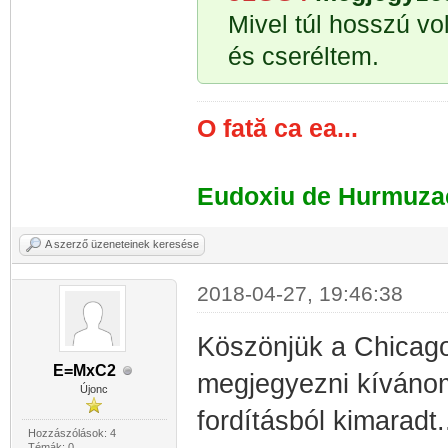
Mivel túl hosszú vol
és cseréltem.
O fată ca ea...
Eudoxiu de Hurmuza
A szerző üzeneteinek keresése
2018-04-27, 19:46:38
Köszönjük a Chicago
E=MxC2
megjegyezni kíváno
Újonc
fordításból kimaradt..
Hozzászólások: 4
Témák: 0