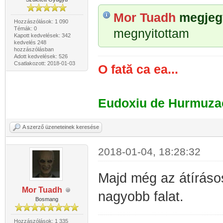
Mor Tuadh
megjegy
Hozzászólások: 1 090
Témák: 0
megnyitottam
Kapott kedvelések: 342
kedvelés 248
hozzászólásban
Adott kedvelések: 526
Csatlakozott: 2018-01-03
O fată ca ea...
Eudoxiu de Hurmuza
A szerző üzeneteinek keresése
2018-01-04, 18:28:32
Majd még az átírásos 
Mor Tuadh
nagyobb falat.
Bosmang
Hozzászólások: 1 335