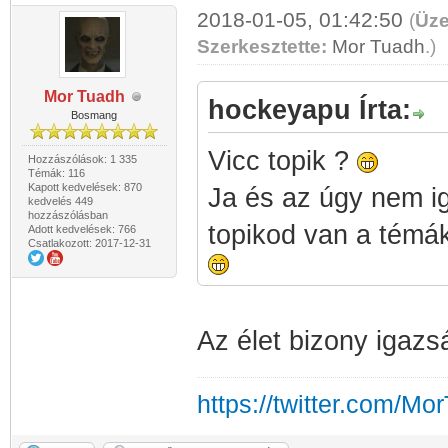
2018-01-05, 01:42:50
(
Üze
Szerkesztette:
Mor Tuadh
.
)
Mor Tuadh
hockeyapu Írta:
Bosmang
Vicc topik ?
Hozzászólások: 1 335
Témák: 116
Kapott kedvelések: 870
Ja és az úgy nem i
kedvelés 449
hozzászólásban
topikod van a témák
Adott kedvelések: 766
Csatlakozott: 2017-12-31
Az élet bizony igazs
https://twitter.com/Mo