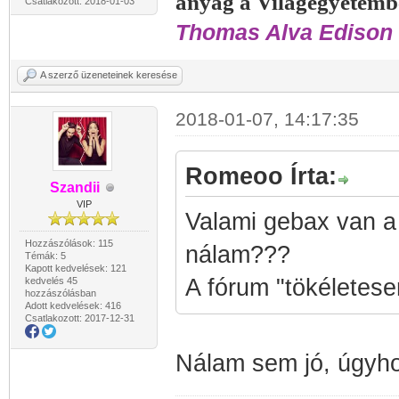
anyag a Világegyetemb
Csatlakozott: 2018-01-03
Thomas Alva Edison 
A szerző üzeneteinek keresése
2018-01-07, 14:17:35
Romeoo Írta:
Szandii
VIP
Valami gebax van a
Hozzászólások: 115
nálam???
Témák: 5
Kapott kedvelések: 121
A fórum "tökéletese
kedvelés 45
hozzászólásban
Adott kedvelések: 416
Csatlakozott: 2017-12-31
Nálam sem jó, úgyho