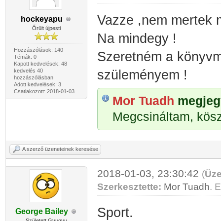
Vazze ,nem mertek m
hockeyapu
Őrült újpesti
Na mindegy !
Hozzászólások: 140
Szeretném a könyvmol
Témák: 0
Kapott kedvelések: 48
kedvelés 40
szüleményem !
hozzászólásban
Adott kedvelések: 3
Csatlakozott: 2018-01-03
Mor Tuadh
megjegy
Megcsináltam, köszi
A szerző üzeneteinek keresése
2018-01-03, 23:30:42
(
Üze
Szerkesztette:
Mor Tuadh
. E
Sport.
George Bailey
Született Gyugyu