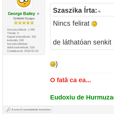
Szaszika Írta:
George Bailey
Született Gyugyu
Nincs felirat
Hozzászólások: 1 090
Témák: 0
Kapott kedvelések: 342
de láthatóan senkit
kedvelés 248
hozzászólásban
Adott kedvelések: 526
Csatlakozott: 2018-01-03
)
O fată ca ea...
Eudoxiu de Hurmuza
A szerző üzeneteinek keresése