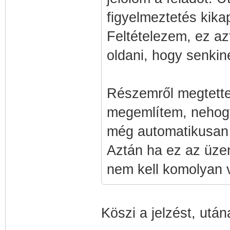
figyelmeztetés kika
Feltételezem, ez az
oldani, hogy senkin
Részemről megtette
megemlítem, nehogy
még automatikusan a
Aztán ha ez az üzen
nem kell komolyan v
Köszi a jelzést, utá