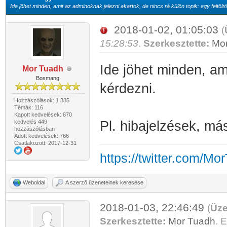
Ide jöhet minden, amit az adminoknak jelezni akartok, de nincs rá külön topik: egy feltöltö
2018-01-02, 01:05:03
(
15:28:53
.
Szerkesztette:
Mo
Ide jöhet minden, am
Mor Tuadh
Bosmang
kérdezni.
Hozzászólások: 1 335
Témák: 116
Kapott kedvelések: 870
kedvelés 449
Pl. hibajelzések, más
hozzászólásban
Adott kedvelések: 766
Csatlakozott: 2017-12-31
https://twitter.com/Mo
Weboldal
A szerző üzeneteinek keresése
2018-01-03, 22:46:49
(
Üze
Szerkesztette:
Mor Tuadh
. E