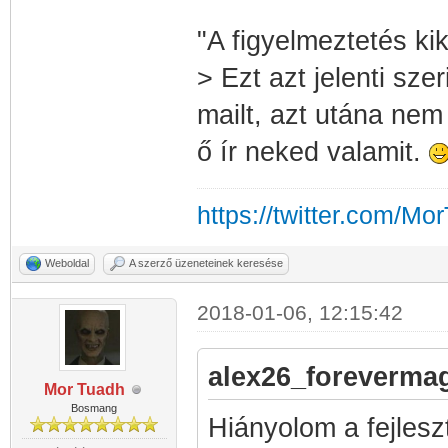
"A figyelmeztetés kik
> Ezt azt jelenti sze
mailt, azt utána nem
ő ír neked valamit.
https://twitter.com/Mo
Weboldal
A szerző üzeneteinek keresése
2018-01-06, 12:15:42
alex26_forevermagi
Mor Tuadh
Bosmang
Hiányolom a fejlesz