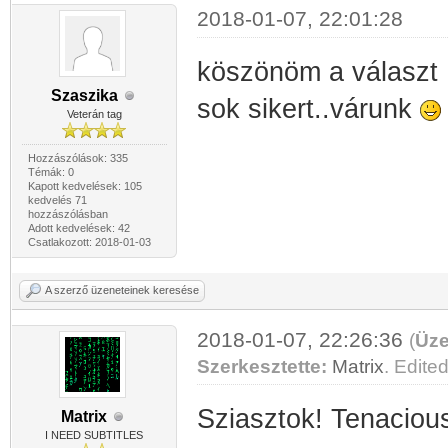
2018-01-07, 22:01:28
köszönöm a választ
Szaszika
sok sikert..várunk
Veterán tag
Hozzászólások: 335
Témák: 0
Kapott kedvelések: 105
kedvelés 71
hozzászólásban
Adott kedvelések: 42
Csatlakozott: 2018-01-03
A szerző üzeneteinek keresése
2018-01-07, 22:26:36
(
Üze
Szerkesztette:
Matrix
. Edited
Sziasztok! Tenacio
Matrix
I NEED SUBTITLES