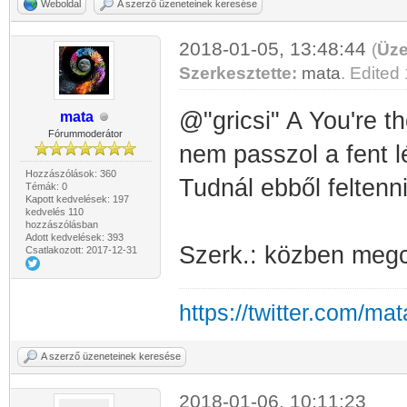
Weboldal
A szerző üzeneteinek keresése
2018-01-05, 13:48:44
(
Üze
Szerkesztette:
mata
. Edited 
@"gricsi" A You're t
mata
Fórummoderátor
nem passzol a fent l
Hozzászólások: 360
Tudnál ebből feltenni
Témák: 0
Kapott kedvelések: 197
kedvelés 110
hozzászólásban
Adott kedvelések: 393
Szerk.: közben megcs
Csatlakozott: 2017-12-31
https://twitter.com/ma
A szerző üzeneteinek keresése
2018-01-06, 10:11:23