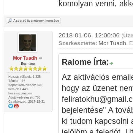
komolyan venni, akk
A szerző üzeneteinek keresése
2018-01-06, 12:00:06
(
Üze
Szerkesztette:
Mor Tuadh
. E
Mor Tuadh
Ralome Írta:
Bosmang
Az aktivációs email
Hozzászólások: 1 335
Témák: 116
Kapott kedvelések: 870
hogy az üzenet nem
kedvelés 449
hozzászólásban
feliratokhu@gmail.
Adott kedvelések: 766
Csatlakozott: 2017-12-31
bejelentése" A tov
ki tudom kapcsolni 
jelölöm a feladót. 