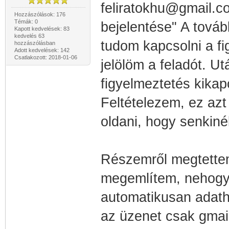
feliratokhu@gmail.c
Hozzászólások: 176
Témák: 0
bejelentése" A tová
Kapott kedvelések: 83
kedvelés 63
tudom kapcsolni a f
hozzászólásban
Adott kedvelések: 142
Csatlakozott: 2018-01-06
jelölöm a feladót. U
figyelmeztetés kikap
Feltételezem, ez azt
oldani, hogy senkiné
Részemről megtettem
megemlítem, nehogy 
automatikusan adatha
az üzenet csak gmail