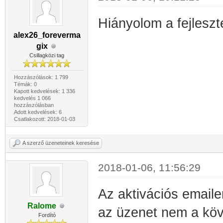
Hiányolom a fejleszt
alex26_foreverma
gix
Csillagközi tag
Hozzászólások: 1 799
Témák: 0
Kapott kedvelések: 1 336
kedvelés 1 066
hozzászólásban
Adott kedvelések: 6
Csatlakozott: 2018-01-03
A szerző üzeneteinek keresése
2018-01-06, 11:56:29
Az aktivációs emaile
Ralome
az üzenet nem a köv
Fordító