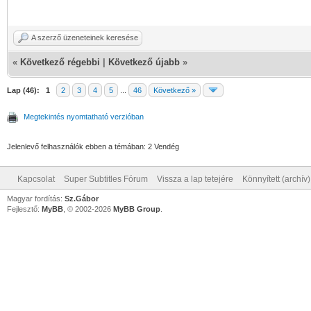
A szerző üzeneteinek keresése
«
Következő régebbi
|
Következő újabb
»
Lap (46):
1
2
3
4
5
...
46
Következő »
Megtekintés nyomtatható verzióban
Jelenlevő felhasználók ebben a témában: 2 Vendég
Kapcsolat
Super Subtitles Fórum
Vissza a lap tetejére
Könnyített (archív
Magyar fordítás:
Sz.Gábor
Fejlesztő:
MyBB
, © 2002-2026
MyBB Group
.