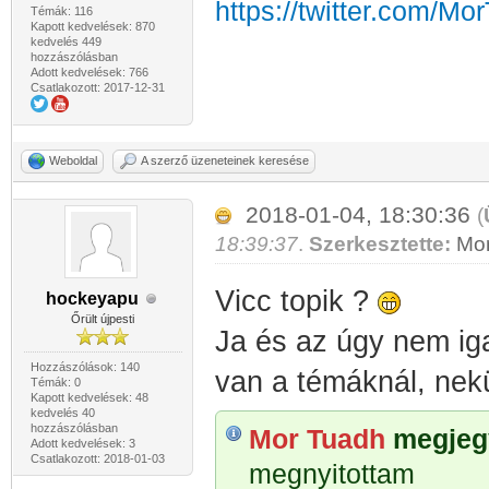
https://twitter.com/Mo
Témák: 116
Kapott kedvelések: 870
kedvelés 449
hozzászólásban
Adott kedvelések: 766
Csatlakozott: 2017-12-31
Weboldal
A szerző üzeneteinek keresése
2018-01-04, 18:30:36
(
18:39:37
.
Szerkesztette:
Mo
Vicc topik ?
hockeyapu
Őrült újpesti
Ja és az úgy nem ig
Hozzászólások: 140
van a témáknál, nek
Témák: 0
Kapott kedvelések: 48
kedvelés 40
hozzászólásban
Mor Tuadh
megjegy
Adott kedvelések: 3
Csatlakozott: 2018-01-03
megnyitottam