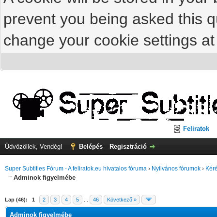
prevent you being asked this qu
change your cookie settings at 
Feliratok
Üdvözöllek, Vendég!
Belépés
Regisztráció
Super Subtitles Fórum - A feliratok.eu hivatalos fóruma
›
Nyilvános fórumok
›
Kéré
Adminok figyelmébe
Lap (46):
1
2
3
4
5
...
46
Következő »
Adminok figyelmébe