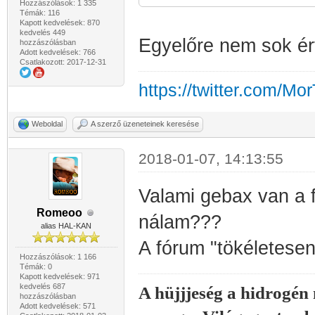
Hozzászólások: 1 335
Témák: 116
Kapott kedvelések: 870
kedvelés 449
Egyelőre nem sok ér
hozzászólásban
Adott kedvelések: 766
Csatlakozott: 2017-12-31
https://twitter.com/Mo
Weboldal
A szerző üzeneteinek keresése
2018-01-07, 14:13:55
Valami gebax van a 
Romeoo
nálam???
alias HAL-KAN
A fórum "tökéletesen
Hozzászólások: 1 166
Témák: 0
Kapott kedvelések: 971
kedvelés 687
A hüjjjeség a hidrogén
hozzászólásban
Adott kedvelések: 571