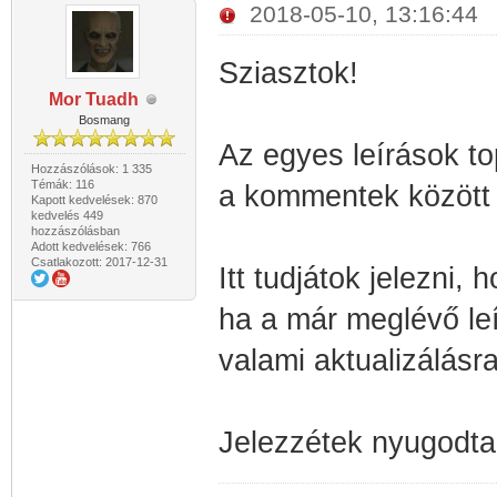
2018-05-10, 13:16:44
Sziasztok!
Mor Tuadh
Bosmang
Az egyes leírások to
Hozzászólások: 1 335
Témák: 116
a kommentek között 
Kapott kedvelések: 870
kedvelés 449
hozzászólásban
Adott kedvelések: 766
Csatlakozott: 2017-12-31
Itt tudjátok jelezni, 
ha a már meglévő leí
valami aktualizálásr
Jelezzétek nyugodtan