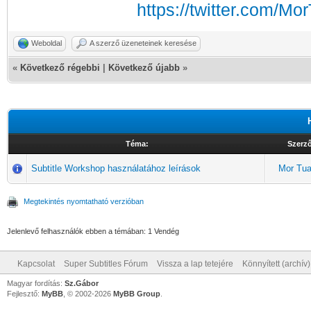
https://twitter.com/Mo
Weboldal
A szerző üzeneteinek keresése
«
Következő régebbi
|
Következő újabb
»
Téma:
Szerz
Subtitle Workshop használatához leírások
Mor Tu
Megtekintés nyomtatható verzióban
Jelenlevő felhasználók ebben a témában: 1 Vendég
Kapcsolat
Super Subtitles Fórum
Vissza a lap tetejére
Könnyített (archív
Magyar fordítás:
Sz.Gábor
Fejlesztő:
MyBB
, © 2002-2026
MyBB Group
.