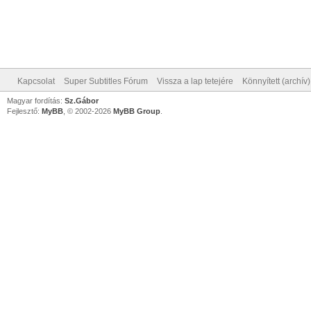
Kapcsolat
Super Subtitles Fórum
Vissza a lap tetejére
Könnyített (archív
Magyar fordítás:
Sz.Gábor
Fejlesztő:
MyBB
, © 2002-2026
MyBB Group
.