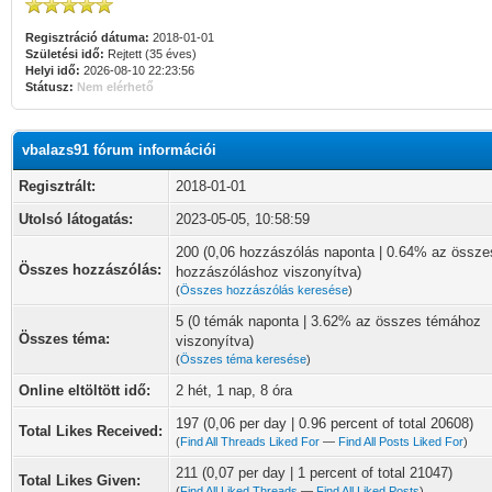
Regisztráció dátuma:
2018-01-01
Születési idő:
Rejtett (35 éves)
Helyi idő:
2026-08-10 22:23:56
Státusz:
Nem elérhető
vbalazs91 fórum információi
Regisztrált:
2018-01-01
Utolsó látogatás:
2023-05-05, 10:58:59
200 (0,06 hozzászólás naponta | 0.64% az össze
Összes hozzászólás:
hozzászóláshoz viszonyítva)
(
Összes hozzászólás keresése
)
5 (0 témák naponta | 3.62% az összes témához
Összes téma:
viszonyítva)
(
Összes téma keresése
)
Online eltöltött idő:
2 hét, 1 nap, 8 óra
197 (0,06 per day | 0.96 percent of total 20608)
Total Likes Received:
(
Find All Threads Liked For
—
Find All Posts Liked For
)
211 (0,07 per day | 1 percent of total 21047)
Total Likes Given:
(
Find All Liked Threads
—
Find All Liked Posts
)