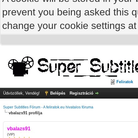
prevent you being asked this qu
change your cookie settings at 
Feliratok
Üdvözöllek, Vendég!
Belépés
Regisztráció
Super Subtitles Fórum - A feliratok.eu hivatalos fóruma
vbalazs91 profilja
vbalazs91
(VIP)