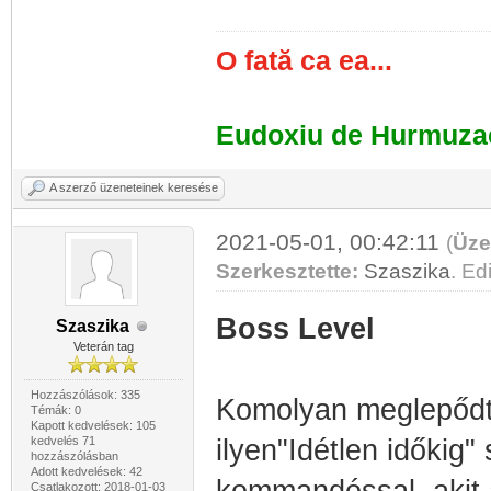
O fată ca ea...
Eudoxiu de Hurmuza
A szerző üzeneteinek keresése
2021-05-01, 00:42:11
(
Üze
Szerkesztette:
Szaszika
. Ed
Boss Level
Szaszika
Veterán tag
Hozzászólások: 335
Komolyan meglepődte
Témák: 0
Kapott kedvelések: 105
kedvelés 71
ilyen"Idétlen időkig" 
hozzászólásban
Adott kedvelések: 42
Csatlakozott: 2018-01-03