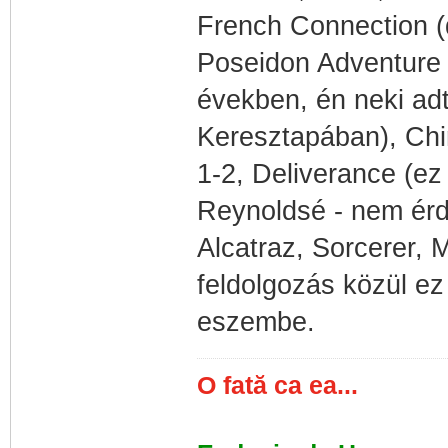
French Connection (d
Poseidon Adventure 
években, én neki ad
Keresztapában), Ch
1-2, Deliverance (ez
Reynoldsé - nem érd
Alcatraz, Sorcerer, 
feldolgozás közül ez 
eszembe.
O fată ca ea...