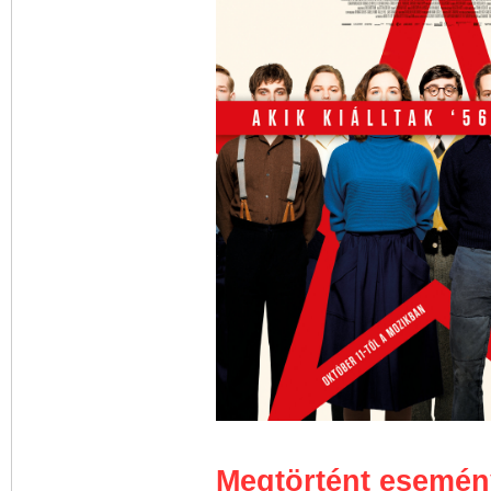
Megtörtént esemén