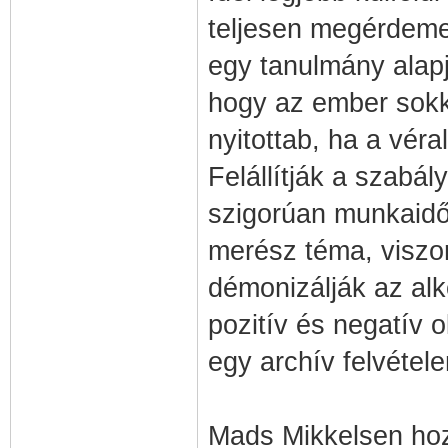
teljesen megérdemel
egy tanulmány alapjá
hogy az ember sokk
nyitottab, ha a véra
Felállítják a szabál
szigorúan munkaid
merész téma, viszo
démonizálják az al
pozitív és negatív o
egy archív felvétele
Mads Mikkelsen hozz