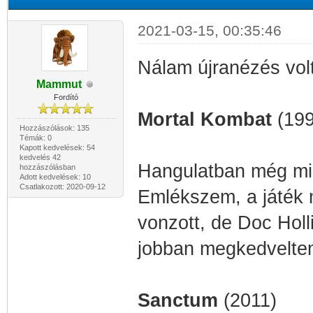
2021-03-15, 00:35:46
Nálam újranézés volt
Mammut
Fordító
Mortal Kombat
(199
Hozzászólások: 135
Témák: 0
Kapott kedvelések: 54
kedvelés 42
Hangulatban még min
hozzászólásban
Adott kedvelések: 10
Csatlakozott: 2020-09-12
Emlékszem, a játék m
vonzott, de Doc Hol
jobban megkedveltem
Sanctum
(2011)