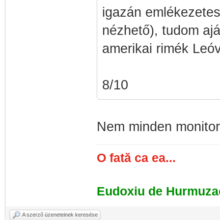
igazán emlékezetes,
nézhető), tudom ajá
amerikai rimék Leóva
8/10
Nem minden monitor
O fată ca ea...
Eudoxiu de Hurmuza
A szerző üzeneteinek keresése