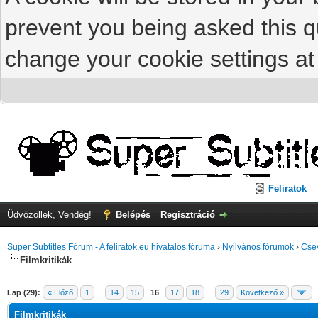
prevent you being asked this qu
change your cookie settings at 
Feliratok
Üdvözöllek, Vendég!
Belépés
Regisztráció
Super Subtitles Fórum - A feliratok.eu hivatalos fóruma
›
Nyilvános fórumok
›
Cse
Filmkritikák
Lap (29):
« Előző
1
...
14
15
16
17
18
...
29
Következő »
Filmkritikák