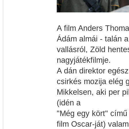
A film Anders Thoma
Ádám almái - talán a 
vallásról, Zöld hente
nagyjátékfilmje.
A dán direktor egész
csirkés mozija elég 
Mikkelsen, aki per p
(idén a
"Még egy kört" című 
film Oscar-ját) vala