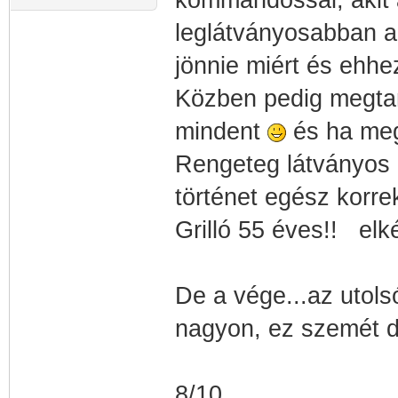
kommandóssal, akit 
leglátványosabban aka
jönnie miért és ehhe
Közben pedig megtanu
mindent
és ha meg
Rengeteg látványos 
történet egész korrekt
Grilló 55 éves!! elk
De a vége...az utols
nagyon, ez szemét d
8/10