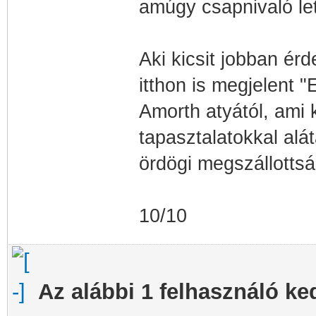
amúgy csapnivaló let
Aki kicsit jobban ér
itthon is megjelent 
Amorth atyától, ami 
tapasztalatokkal alá
ördögi megszállottsá
10/10
Az alábbi 1 felhasználó ke