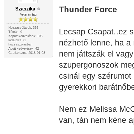
Thunder Force
Szaszika
Veterán tag
Hozzászólások: 335
Lecsap Csapat..ez szö
Témák: 0
Kapott kedvelések: 105
kedvelés 71
nézhető lenne, ha a
hozzászólásban
Adott kedvelések: 42
nem játtszák el vagy
Csatlakozott: 2018-01-03
szupergonoszok megö
csinál egy szérumot 
gyerekkori barátnőbe
Nem ez Melissa McCar
van, tán nem kéne apu