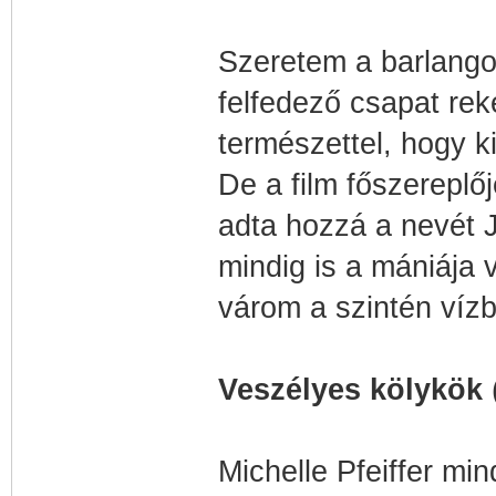
Szeretem a barlangos 
felfedező csapat reke
természettel, hogy k
De a film főszereplő
adta hozzá a nevét 
mindig is a mániája v
várom a szintén vízb
Veszélyes kölykök
Michelle Pfeiffer mi