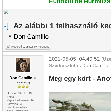
Eudoxiu de Hurmuza
Az alábbi 1 felhasználó ke
•
Don Camillo
A szerző üzeneteinek keresése
2021-05-05, 04:40:52
(
Üze
Szerkesztette:
Don Camillo
.
Még egy kört - Ano
Don Camillo
Állandó tag
Hozzászólások: 195
Témák: 0
Kapott kedvelések: 96
kedvelés 63
hozzászólásban
Adott kedvelések: 76