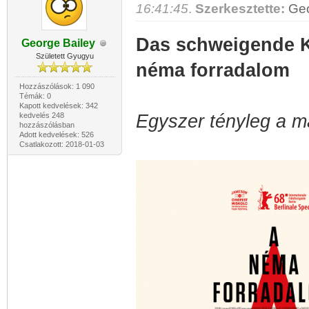
16:41:45
.
Szerkesztette:
Geo
Das schweigende K
George Bailey
Született Gyugyu
néma forradalom
Hozzászólások: 1 090
Témák: 0
Kapott kedvelések: 342
kedvelés 248
Egyszer tényleg a ma
hozzászólásban
Adott kedvelések: 526
Csatlakozott: 2018-01-03