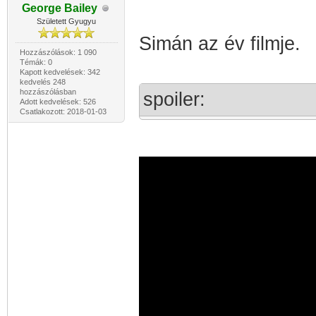
George Bailey
Született Gyugyu
Simán az év filmje.
Hozzászólások: 1 090
Témák: 0
Kapott kedvelések: 342
kedvelés 248
hozzászólásban
spoiler:
Adott kedvelések: 526
Csatlakozott: 2018-01-03