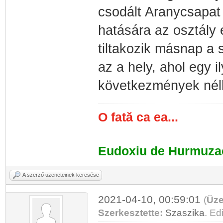
csodált Aranycsapat 
hatására az osztály
tiltakozik másnap a
az a hely, ahol egy 
következmények nélk
O fată ca ea...
Eudoxiu de Hurmuza
A szerző üzeneteinek keresése
2021-04-10, 00:59:01
(
Üze
Szerkesztette:
Szaszika
. Edi