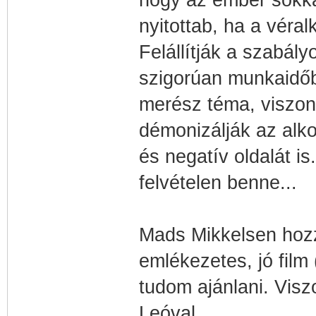
hogy az ember sokka
nyitottab, ha a véral
Felállítják a szabály
szigorúan munkaidő
merész téma, viszon
démonizálják az alko
és negatív oldalát is
felvételen benne...
Mads Mikkelsen hozza
emlékezetes, jó film
tudom ajánlani. Visz
Leóval...