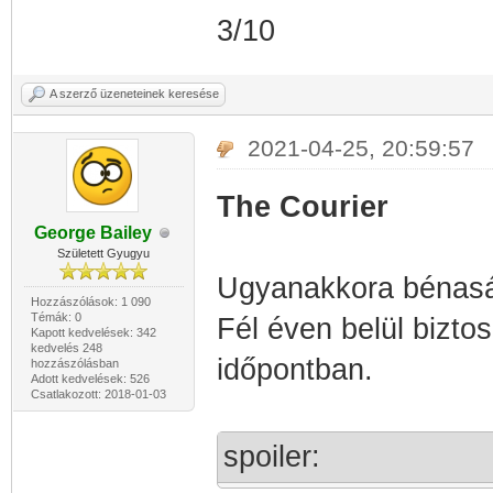
3/10
A szerző üzeneteinek keresése
2021-04-25, 20:59:57
The Courier
George Bailey
Született Gyugyu
Ugyanakkora bénaság
Hozzászólások: 1 090
Témák: 0
Fél éven belül bizto
Kapott kedvelések: 342
kedvelés 248
időpontban.
hozzászólásban
Adott kedvelések: 526
Csatlakozott: 2018-01-03
spoiler: