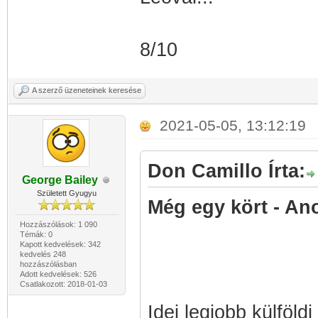
8/10
A szerző üzeneteinek keresése
2021-05-05, 13:12:19
Don Camillo Írta:
George Bailey
Született Gyugyu
Még egy kört - An
Hozzászólások: 1 090
Témák: 0
Kapott kedvelések: 342
kedvelés 248
hozzászólásban
Adott kedvelések: 526
Csatlakozott: 2018-01-03
Idei legjobb külföld