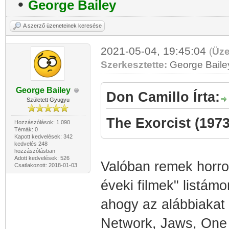
•
George Bailey
A szerző üzeneteinek keresése
2021-05-04, 19:45:04
(
Üze
Szerkesztette:
George Baile
George Bailey
Don Camillo Írta:
Született Gyugyu
The Exorcist (1973
Hozzászólások: 1 090
Témák: 0
Kapott kedvelések: 342
kedvelés 248
hozzászólásban
Adott kedvelések: 526
Valóban remek horror
Csatlakozott: 2018-01-03
éveki filmek" listá
ahogy az alábbiakat 
Network, Jaws, One 