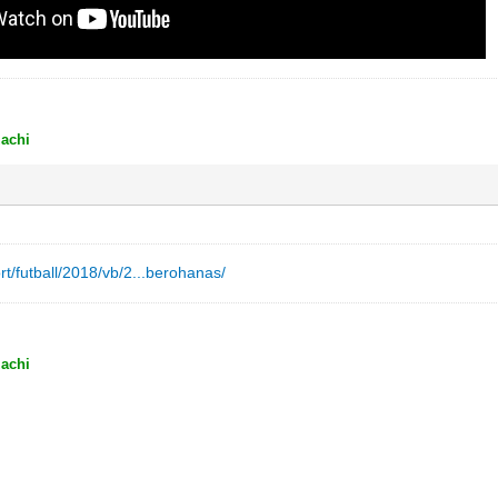
achi
ort/futball/2018/vb/2...berohanas/
achi