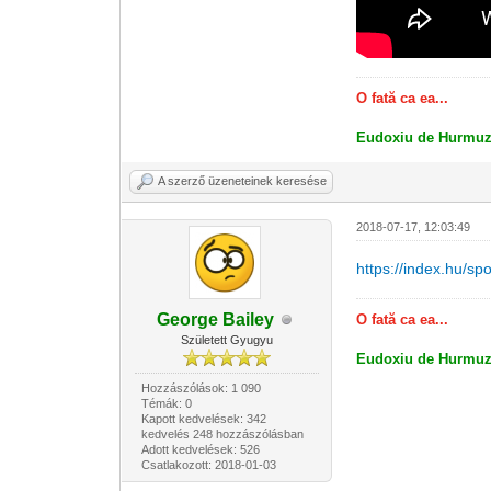
O fată ca ea...
Eudoxiu de Hurmuz
A szerző üzeneteinek keresése
2018-07-17, 12:03:49
https://index.hu/sp
George Bailey
O fată ca ea...
Született Gyugyu
Eudoxiu de Hurmuz
Hozzászólások: 1 090
Témák: 0
Kapott kedvelések: 342
kedvelés 248 hozzászólásban
Adott kedvelések: 526
Csatlakozott: 2018-01-03