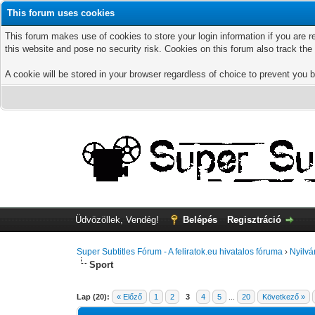
This forum uses cookies
This forum makes use of cookies to store your login information if you are r
this website and pose no security risk. Cookies on this forum also track th
A cookie will be stored in your browser regardless of choice to prevent you b
Üdvözöllek, Vendég!
Belépés
Regisztráció
Super Subtitles Fórum - A feliratok.eu hivatalos fóruma
›
Nyilvá
Sport
Lap (20):
« Előző
1
2
3
4
5
...
20
Következő »