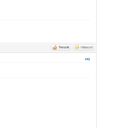
Tetszik
Válaszol
#42