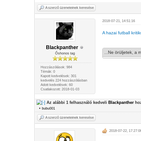
A szerző üzeneteinek keresése
2018-07-21, 14:51:16
A hazai futball krit
Blackpanther
...Ne örüljetek, a 
Őshonos tag
Hozzászólások: 984
Témák: 0
Kapott kedvelések: 301
kedvelés 224 hozzászólásban
Adott kedvelések: 60
Csatlakozott: 2018-01-03
Az alábbi 1 felhasználó kedveli
Blackpanther
hoz
•
bubu001
A szerző üzeneteinek keresése
2018-07-22, 17:27:0