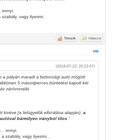
. ennyi.
szabály, vagy ilyesmi...
Tetszik
Válaszol
#46
(2018-07-22, 20:22:07)
 a pályán maradt a biztonsági autó mögött.
Räikkönen 5 másodperces büntetést kapott két
áv záróvonalát.
t kivéve (a felügyelők elbírálása alapján),
a
autóval bármilyen irányból tilos
.”
.. ennyi.
a szabály, vagy ilyesmi...