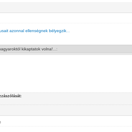
ikusait azonnal ellenségnek bélyegzik...
magyaroktól kikaptatok volna!...:
zászólását:
8