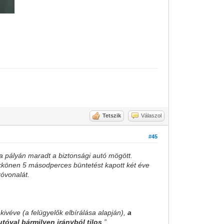
Tetszik
Válaszol
#45
a pályán maradt a biztonsági autó mögött.
ikkönen 5 másodperces büntetést kapott két éve
óvonalát.
kivéve (a felügyelők elbírálása alapján),
a
tóval bármilyen irányból tilos
.”