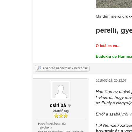
Minden merci drukk
perelli, gy
O fată ca ea...
Eudoxiu de Hurmuz
A szerző üzeneteinek keresése
2018-07-22, 20:22:07
Hamilton az utolsó
Felmerül, hogy mié
az Európa Nagydíj
csiri bá
Állandó tag
Erről a szabályról 
Hozzászólások: 62
FIA Nemzetközi Spor
Témák: 0
boxutcát és a ver