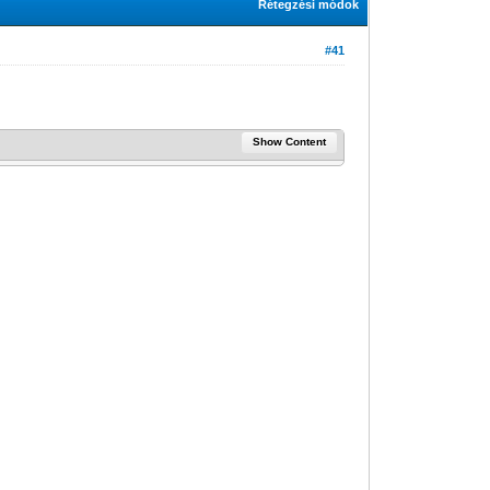
Rétegzési módok
#41
Show Content