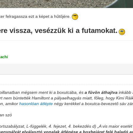
er felragassza ezt a képet a hűtőjére.
ere vissza, vesézzük ki a futamokat.
achi
 pillanatban mégsem ment ki a boxutcába, és
a füvön áthajtva
inkább 
rt nem büntették Hamiltont a pályaelhagyás miatt, főleg, hogy Kimi Rä
on, amikor
hasonlóan átlépte
négy kerékkel a boxutca-bevezető sáv zár
van szó
tszabályzat, L-függelék, 4. fejezet, 4. bekezdés d) „A vis maior esetét 
senypályát elválasztó vonalak átlépése a boxbejárat felé haladó au