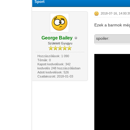
Sport
2018-07-16, 14:00:3
Ezek a barmok még
George Bailey
spoiler:
Született Gyugyu
Hozzászólások: 1 090
Témák: 0
Kapott kedvelések: 342
kedvelés 248 hozzászólásban
Adott kedvelések: 526
Csatlakozott: 2018-01-03