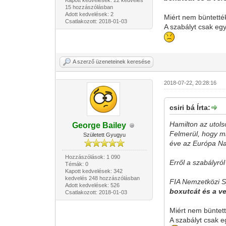
Kapott kedvelések: 22 kedvelés
15 hozzászólásban
Adott kedvelések: 2
Miért nem büntetté
Csatlakozott: 2018-01-03
A szabályt csak egy
A szerző üzeneteinek keresése
2018-07-22, 20:28:16
csiri bá Írta:
Hamilton az utol
George Bailey
Felmerül, hogy mi
Született Gyugyu
éve az Európa Na
Hozzászólások: 1 090
Erről a szabályró
Témák: 0
Kapott kedvelések: 342
kedvelés 248 hozzászólásban
FIA Nemzetközi Sp
Adott kedvelések: 526
boxutcát és a ve
Csatlakozott: 2018-01-03
Miért nem büntett
A szabályt csak e