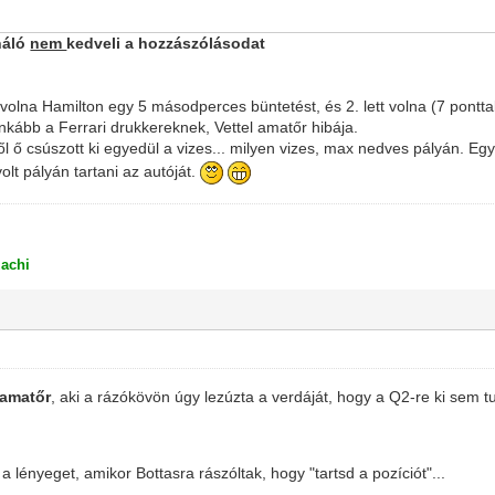
náló
nem
kedveli a ho
zzászólásodat
olna Hamilton egy 5 másodperces büntetést, és 2. lett volna (7 ponttal 
ginkább a Ferrari drukkereknek, Vettel amatőr hibája.
 ő csúszott ki egyedül a vizes... milyen vizes, max nedves pályán. Egy
olt pályán tartani az autóját.
achi
amatőr
, aki a rázókövön úgy lezúzta a verdáját, hogy a Q2-re ki sem tu
a lényeget, amikor Bottasra rászóltak, hogy "tartsd a pozíciót"...