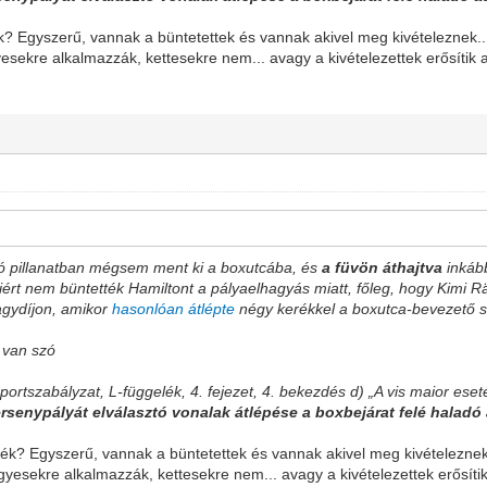
k? Egyszerű, vannak a büntetettek és vannak akivel meg kivételeznek..
esekre alkalmazzák, kettesekre nem... avagy a kivételezettek erősítik a 
só pillanatban mégsem ment ki a boxutcába, és
a füvön áthajtva
inkább
ért nem büntették Hamiltont a pályaelhagyás miatt, főleg, hogy Kimi 
gydíjon, amikor
hasonlóan átlépte
négy kerékkel a boxutca-bevezető s
l van szó
ortszabályzat, L-függelék, 4. fejezet, 4. bekezdés d) „A vis maior eseté
rsenypályát elválasztó vonalak átlépése a boxbejárat felé haladó 
ék? Egyszerű, vannak a büntetettek és vannak akivel meg kivételeznek.
gyesekre alkalmazzák, kettesekre nem... avagy a kivételezettek erősítik 