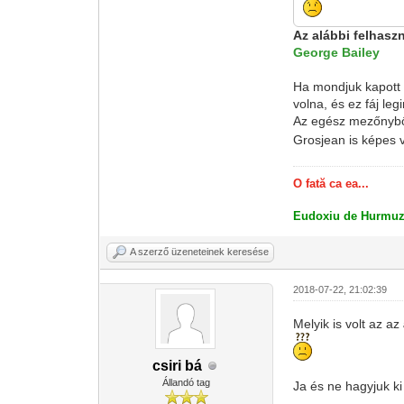
Az alábbi felhasz
George Bailey
Ha mondjuk kapott v
volna, és ez fáj le
Az egész mezőnyből
Grosjean is képes v
O fată ca ea...
Eudoxiu de Hurmuz
A szerző üzeneteinek keresése
2018-07-22, 21:02:39
Melyik is volt az az
csiri bá
Állandó tag
Ja és ne hagyjuk ki 