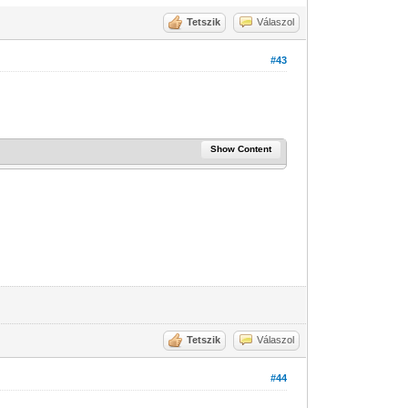
Tetszik
Válaszol
#43
Show Content
Tetszik
Válaszol
#44