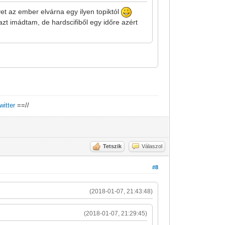
et az ember elvárna egy ilyen topiktól
azt imádtam, de hardscifiből egy időre azért
twitter
==//
Tetszik
Válaszol
#8
(2018-01-07, 21:43:48)
(2018-01-07, 21:29:45)