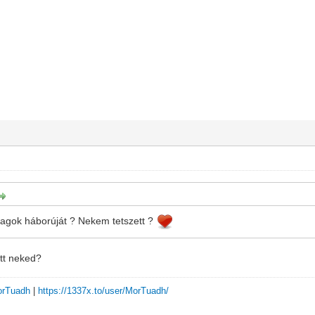
illagok háborúját ? Nekem tetszett ?
tt neked?
MorTuadh
|
https://1337x.to/user/MorTuadh/