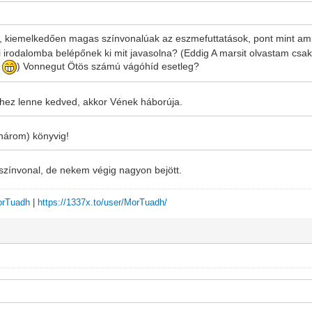
ik, kiemelkedően magas színvonalúak az eszmefuttatások, pont mint amil
fi irodalomba belépőnek ki mit javasolna? (Eddig A marsit olvastam csak
t
) Vonnegut Ötös számú vágóhíd esetleg?
-fihez lenne kedved, akkor Vének háborúja.
 három) könyvig!
 színvonal, de nekem végig nagyon bejött.
MorTuadh
|
https://1337x.to/user/MorTuadh/