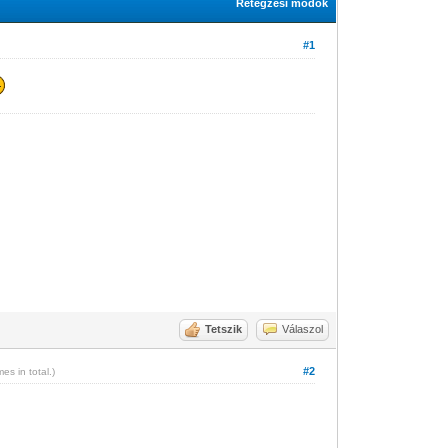
Rétegzési módok
#1
Tetszik
Válaszol
#2
mes in total.)