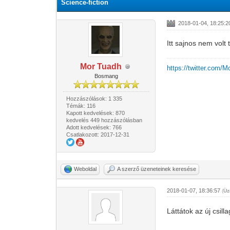
Science-fiction
2018-01-04, 18:25:2
Itt sajnos nem volt 
Mor Tuadh
https://twitter.com/
Bosmang
Hozzászólások: 1 335
Témák: 116
Kapott kedvelések: 870
kedvelés 449 hozzászólásban
Adott kedvelések: 766
Csatlakozott: 2017-12-31
Weboldal
A szerző üzeneteinek keresése
2018-01-07, 18:36:57
(
Üz
Láttátok az új csil