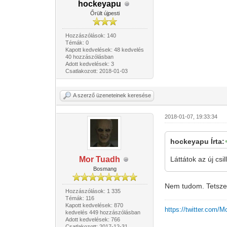
hockeyapu
Őrült újpesti
Hozzászólások: 140
Témák: 0
Kapott kedvelések: 48 kedvelés
40 hozzászólásban
Adott kedvelések: 3
Csatlakozott: 2018-01-03
A szerző üzeneteinek keresése
2018-01-07, 19:33:34
hockeyapu Írta:
Mor Tuadh
Láttátok az új cs
Bosmang
Nem tudom. Tetsze
Hozzászólások: 1 335
Témák: 116
Kapott kedvelések: 870
https://twitter.com/
kedvelés 449 hozzászólásban
Adott kedvelések: 766
Csatlakozott: 2017-12-31