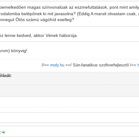
, kiemelkedően magas színvonalúak az eszmefuttatások, pont mint amily
 irodalomba belépőnek ki mit javasolna? (Eddig A marsit olvastam csak, 
onnegut Ötös számú vágóhíd esetleg?
ihez lenne kedved, akkor Vének háborúja.
árom) könyvig!
//==
moly.hu
==/ Sün-fanatikus szoftverfejlesztő /==
lását:
: