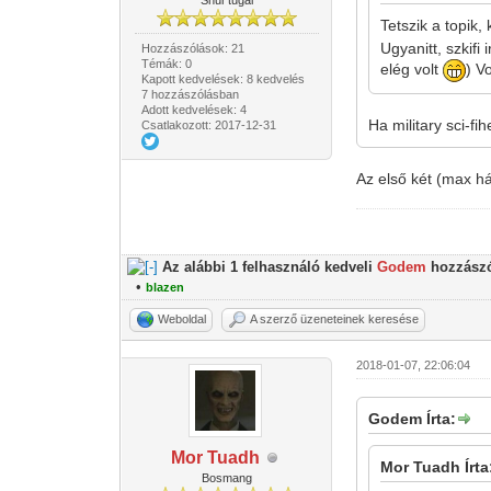
Shur'tugal
Tetszik a topik
Ugyanitt, szkifi
Hozzászólások: 21
Témák: 0
elég volt
) V
Kapott kedvelések: 8 kedvelés
7 hozzászólásban
Adott kedvelések: 4
Ha military sci-f
Csatlakozott: 2017-12-31
Az első két (max h
Az alábbi 1 felhasználó kedveli
Godem
hozzászó
•
blazen
Weboldal
A szerző üzeneteinek keresése
2018-01-07, 22:06:04
Godem Írta:
Mor Tuadh
Mor Tuadh Írta
Bosmang