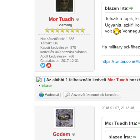
blazen Írta:
Tetszik a topik, 
Mor Tuadh
Ugyanitt, szkifi 
Bosmang
volt
) Vonnegu
Hozzászólások: 1 335
Témák: 116
Ha military sci-fih
Kapott kedvelések: 870
kedvelés 449 hozzászólásban
Adott kedvelések: 766
Csatlakozott: 2017-12-31
https://twitter.com/
Az alábbi 1 felhasználó kedveli
Mor Tuadh
hozzá
•
blazen
Weboldal
A szerző üzeneteinek keresése
2018-01-07, 21:43:48
Mor Tuadh Írta:
Godem
blazen Írta: