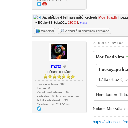
Az alábbi 4 felhasználó kedveli
Mor Tuadh
hozzá
•
BGabor85
,
bubu001
,
J1GG4
,
mata
Weboldal
A szerző üzeneteinek keresése
2018-01-07, 20:44:02
Mor Tuadh Írta:
mata
hockeyapu Írta
Fórummoderátor
Láttátok az új 
Hozzászólások: 360
Témák: 0
Kapott kedvelések: 197
Nem tudom. Tets
kedvelés 110 hozzászólásban
Adott kedvelések: 393
Csatlakozott: 2017-12-31
Nekem Mor válasza 
https://twitter.com/m