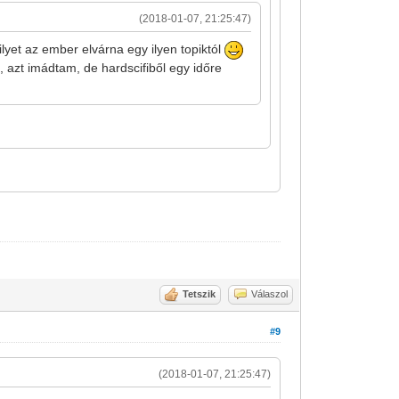
(2018-01-07, 21:25:47)
yet az ember elvárna egy ilyen topiktól
, azt imádtam, de hardscifiből egy időre
Tetszik
Válaszol
#9
(2018-01-07, 21:25:47)