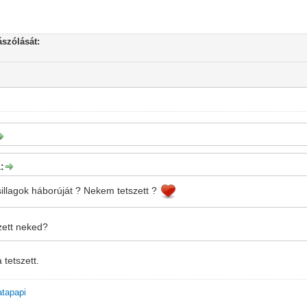
szólását:
:
csillagok háborúját ? Nekem tetszett ?
zett neked?
tetszett.
atapapi