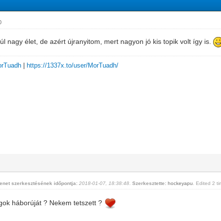
0
túl nagy élet, de azért újranyitom, mert nagyon jó kis topik volt így is.
MorTuadh
|
https://1337x.to/user/MorTuadh/
enet szerkesztésének időpontja:
2018-01-07, 18:38:48
.
Szerkesztette:
hockeyapu
. Edited 2 ti
lagok háborúját ? Nekem tetszett ?