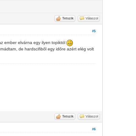
Tetszik
Válaszol
#5
z ember elvárna egy ilyen topiktól
imádtam, de hardscifiből egy időre azért elég volt
Tetszik
Válaszol
#6