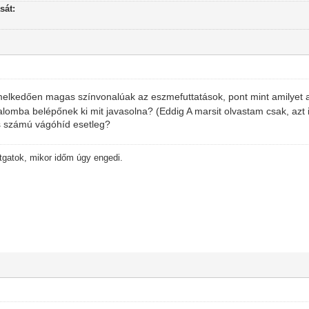
sát:
iemelkedően magas színvonalúak az eszmefuttatások, pont mint amilyet a
odalomba belépőnek ki mit javasolna? (Eddig A marsit olvastam csak, azt 
s számú vágóhíd esetleg?
ítgatok, mikor időm úgy engedi.