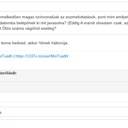
kiemelkedően magas színvonalúak az eszmefuttatások, pont mint amilyet
irodalomba belépőnek ki mit javasolna? (Eddig A marsit olvastam csak, az
t Ötös számú vágóhíd esetleg?
ez lenne kedved, akkor Vének háborúja.
MorTuadh
|
https://1337x.to/user/MorTuadh/
szólását: