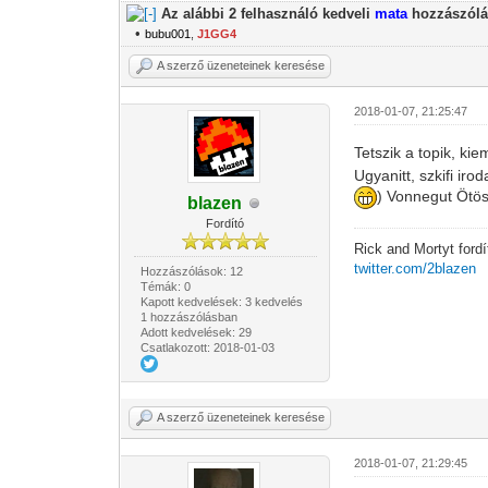
Az alábbi 2 felhasználó kedveli
mata
hozzászólá
•
bubu001
,
J1GG4
A szerző üzeneteinek keresése
2018-01-07, 21:25:47
Tetszik a topik, k
Ugyanitt, szkifi ir
) Vonnegut Ötö
blazen
Fordító
Rick and Mortyt ford
twitter.com/2blazen
Hozzászólások: 12
Témák: 0
Kapott kedvelések: 3 kedvelés
1 hozzászólásban
Adott kedvelések: 29
Csatlakozott: 2018-01-03
A szerző üzeneteinek keresése
2018-01-07, 21:29:45