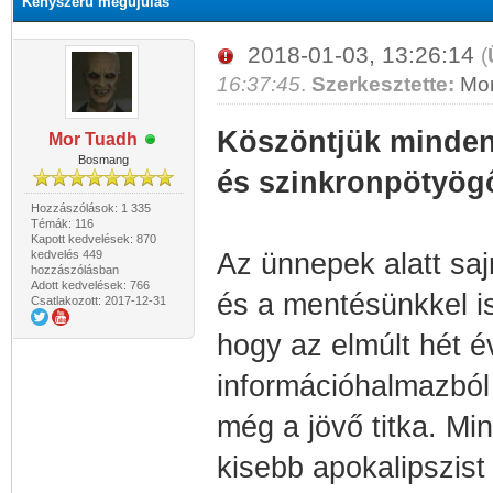
Kényszerű megújulás
2018-01-03, 13:26:14
(
16:37:45
.
Szerkesztette:
Mo
Köszöntjük minden 
Mor Tuadh
Bosmang
és szinkronpötyög
Hozzászólások: 1 335
Témák: 116
Kapott kedvelések: 870
kedvelés 449
Az ünnepek alatt saj
hozzászólásban
Adott kedvelések: 766
és a mentésünkkel i
Csatlakozott: 2017-12-31
hogy az elmúlt hét é
információhalmazból 
még a jövő titka. Mi
kisebb apokalipszist