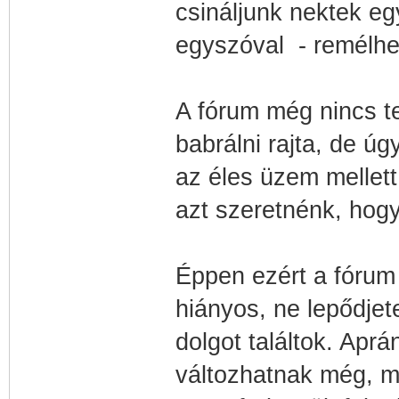
csináljunk nektek e
egyszóval - remélhet
A fórum még nincs t
babrálni rajta, de ú
az éles üzem mellett
azt szeretnénk, hogy
Éppen ezért a fórum 
hiányos, ne lepődjet
dolgot találtok. Aprá
változhatnak még, m