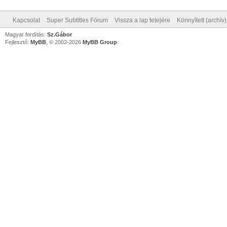
Kapcsolat
Super Subtitles Fórum
Vissza a lap tetejére
Könnyített (archív
Magyar fordítás:
Sz.Gábor
Fejlesztő:
MyBB
, © 2002-2026
MyBB Group
.