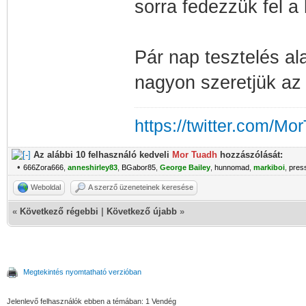
sorra fedezzük fel a
Pár nap tesztelés a
nagyon szeretjük az ú
https://twitter.com/Mo
Az alábbi 10 felhasználó kedveli
Mor Tuadh
hozzászólását:
•
666Zora666
,
anneshirley83
,
BGabor85
,
George Bailey
,
hunnomad
,
markiboi
,
pres
Weboldal
A szerző üzeneteinek keresése
«
Következő régebbi
|
Következő újabb
»
Megtekintés nyomtatható verzióban
Jelenlevő felhasználók ebben a témában: 1 Vendég