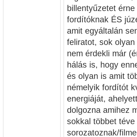
billentyűzetet érne
fordítóknak ÉS júz
amit egyáltalán se
feliratot, sok olya
nem érdekli már (é
hálás is, hogy enn
és olyan is amit tö
némelyik fordítót k
energiáját, ahelyet
dolgozna amihez m
sokkal többet téve
sorozatoznak/filme