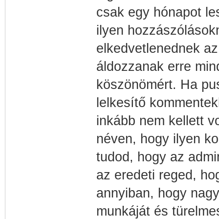
csak egy hónapot le
ilyen hozzászólások
elkedvetlenednek az 
áldozzanak erre min
köszönömért. Ha pusz
lelkesítő kommentekk
inkább nem kellett vo
néven, hogy ilyen k
tudod, hogy az admin
az eredeti reged, ho
annyiban, hogy nag
munkáját és türelme