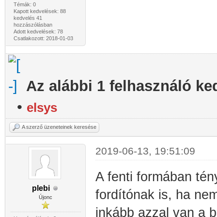
Témák: 0
Kapott kedvelések: 88
kedvelés 41
hozzászólásban
Adott kedvelések: 78
Csatlakozott: 2018-01-03
Az alábbi 1 felhasználó ke
•
elsys
A szerző üzeneteinek keresése
2019-06-13, 19:51:09
A fenti formában tén
plebi
fordítónak is, ha ne
Újonc
inkább azzal van a b