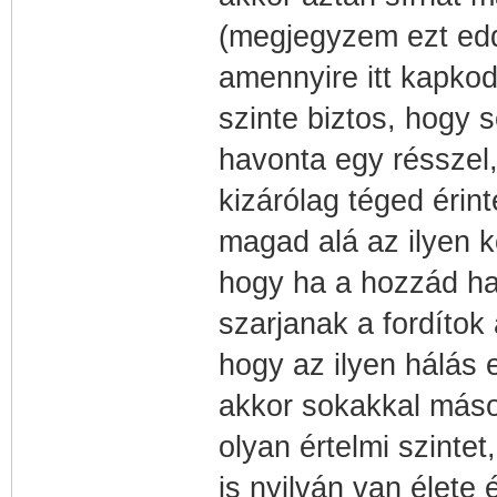
(megjegyzem ezt edd
amennyire itt kapkod
szinte biztos, hogy 
havonta egy résszel
kizárólag téged érin
magad alá az ilyen 
hogy ha a hozzád has
szarjanak a fordíto
hogy az ilyen hálás
akkor sokakkal mások
olyan értelmi szinte
is nyilván van élete