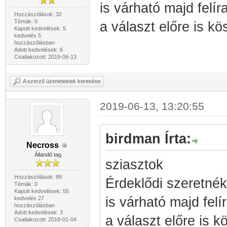
is várható majd felír
Hozzászólások: 32
Témák: 0
a választ előre is k
Kapott kedvelések: 5
kedvelés 5
hozzászólásban
Adott kedvelések: 6
Csatlakozott: 2019-06-13
A szerző üzeneteinek keresése
2019-06-13, 13:20:55
birdman Írta:
Necross
Állandó tag
sziasztok
Hozzászólások: 89
Érdeklődi szeretné
Témák: 0
Kapott kedvelések: 55
is várható majd felí
kedvelés 27
hozzászólásban
Adott kedvelések: 3
a választ előre is 
Csatlakozott: 2018-01-04