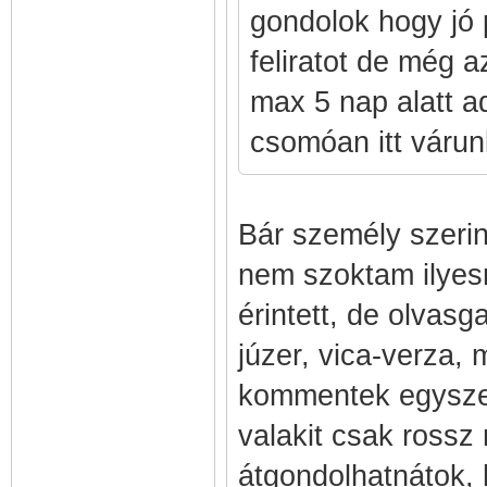
gondolok hogy jó 
feliratot de még a
max 5 nap alatt a
csomóan itt várun
Bár személy szerin
nem szoktam ilyes
érintett, de olvasg
júzer, vica-verza, m
kommentek egyszer
valakit csak rossz 
átgondolhatnátok, 