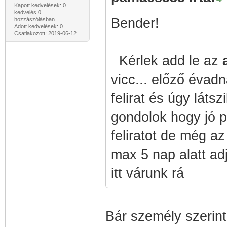
Kapott kedvelések: 0
kedvelés 0
Bender!
hozzászólásban
Adott kedvelések: 0
Csatlakozott: 2019-06-12
Kérlek add le az
vicc... előző évadn
felirat és úgy láts
gondolok hogy jó p
feliratot de még az
max 5 nap alatt ad
itt várunk rá
Bár személy szerint