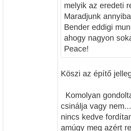
melyik az eredeti r
Maradjunk annyib
Bender eddigi munk
ahogy nagyon sokan
Peace!
Köszi az építő jell
Komolyan gondoltam
csinálja vagy nem.
nincs kedve fordítan
amúgy meg azért re