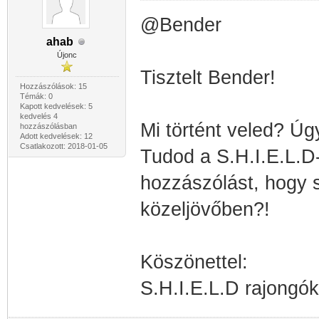
@Bender
ahab
Újonc
Tisztelt Bender!
Hozzászólások: 15
Témák: 0
Kapott kedvelések: 5
kedvelés 4
Mi történt veled? Úgy
hozzászólásban
Adott kedvelések: 12
Csatlakozott: 2018-01-05
Tudod a S.H.I.E.L.D-
hozzászólást, hogy 
közeljövőben?!
Köszönettel:
S.H.I.E.L.D rajongók