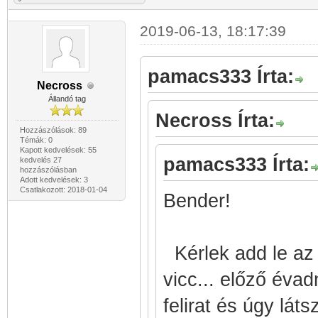
2019-06-13, 18:17:39
pamacs333 Írta:
Necross
Állandó tag
Necross Írta:
Hozzászólások: 89
Témák: 0
Kapott kedvelések: 55
pamacs333 Írta:
kedvelés 27
hozzászólásban
Adott kedvelések: 3
Csatlakozott: 2018-01-04
Bender!
Kérlek add le a
vicc... előző évad
felirat és úgy lát