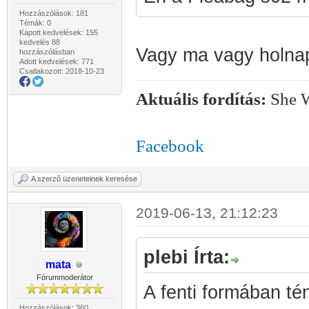
Hozzászólások: 181
Témák: 0
Kapott kedvelések: 155
kedvelés 88
Vagy ma vagy holnap 
hozzászólásban
Adott kedvelések: 771
Csatlakozott: 2018-10-23
Aktuális fordítás:
She W
Facebook
A szerző üzeneteinek keresése
2019-06-13, 21:12:23
plebi Írta:
mata
Fórummoderátor
A fenti formában té
Hozzászólások: 360