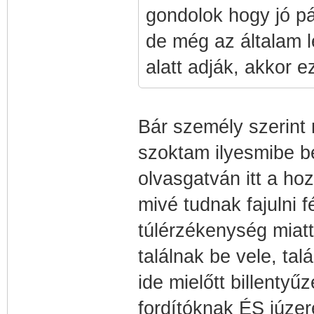
gondolok hogy jó pá
de még az általam l
alatt adják, akkor 
Bár személy szerint
szoktam ilyesmibe be
olvasgatván itt a hoz
mivé tudnak fajulni 
túlérzékenység miatt
találnak be vele, ta
ide mielőtt billentyű
fordítóknak ÉS júzer