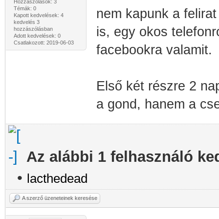
Hozzászólások: 3
Témák: 0
nem kapunk a felirat 
Kapott kedvelések: 4
kedvelés 3
is, egy okos telefonró
hozzászólásban
Adott kedvelések: 0
Csatlakozott: 2019-06-03
facebookra valamit.
Első két részre 2 napo
a gond, hanem a cse
Az alábbi 1 felhasználó ke
•
lacthedead
A szerző üzeneteinek keresése