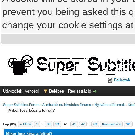
prevent you being asked this qu
change your cookie settings at 
Feliratok
Üdvözöllek, Vendég!
Belépés
Regisztráció
Super Subtitles Fórum - A feliratok.eu hivatalos fóruma
›
Nyilvános fórumok
›
Kéré
Mikor lesz kész a felirat?
Lap (83):
« Előző
1
...
38
39
40
41
42
...
83
Következő »
Mikor lesz kész a felirat?