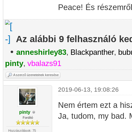
Peace! És részemről
Az alábbi 9 felhasználó ke
•
anneshirley83
,
Blackpanther
,
bub
pinty
,
vbalazs91
A szerző üzeneteinek keresése
2019-06-13, 19:08:26
Nem értem ezt a hiszt
pinty
Ja, tudom, my bad. M
Fordító
Hozzászólások: 75