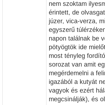
nem szoktam ilyesm
érintett, de olvasga
júzer, vica-verza, m
egyszerű túlérzéken
napon találnak be v
pötyögtök ide mielőt
most tényleg fordít
sorozat van amit eg
megérdemelni a feli
igazából a kutyát ne
vagyok és ezért hál
megcsinálják), és ol