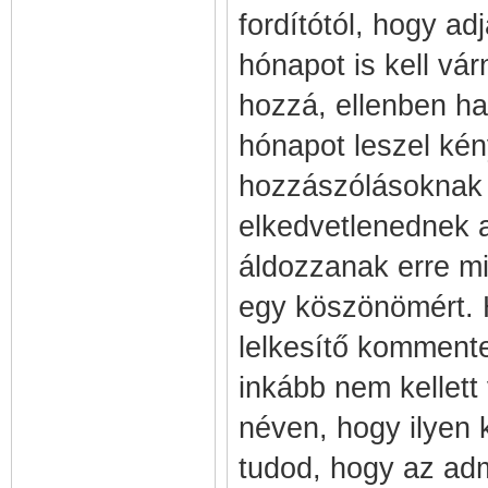
fordítótól, hogy ad
hónapot is kell vár
hozzá, ellenben ha
hónapot leszel kén
hozzászólásoknak 
elkedvetlenednek a
áldozzanak erre mi
egy köszönömért. H
lelkesítő kommente
inkább nem kellett 
néven, hogy ilyen
tudod, hogy az adm