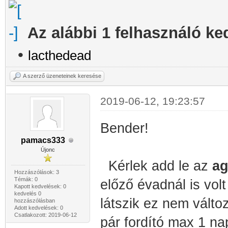
Az alábbi 1 felhasználó ke
•
lacthedead
A szerző üzeneteinek keresése
2019-06-12, 19:23:57
Bender!
pamacs333
Újonc
Kérlek add le az
ag
Hozzászólások: 3
Témák: 0
előző évadnál is volt
Kapott kedvelések: 0
kedvelés 0
látszik ez nem válto
hozzászólásban
Adott kedvelések: 0
Csatlakozott: 2019-06-12
pár fordító max 1 na