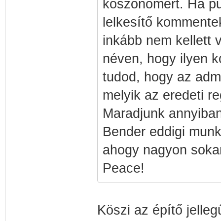
köszönömért. Ha pus
lelkesítő kommentek
inkább nem kellett v
néven, hogy ilyen 
tudod, hogy az admi
melyik az eredeti r
Maradjunk annyiba
Bender eddigi munká
ahogy nagyon sokan 
Peace!
Köszi az építő jelle