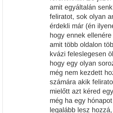
amit egyáltalán senk
feliratot, sok olyan 
érdekli már (én ilyen
hogy ennek ellenére 
amit több oldalon töb
kvázi feleslegesen öl
hogy egy olyan soroz
még nem kezdett hoz
számára akik felirat
mielőtt azt kéred egy
még ha egy hónapot is
legalább lesz hozzá,