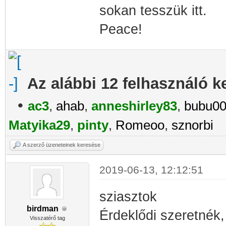
sokan tesszük itt.
Peace!
Az alábbi 12 felhasználó k
•
ac3
,
ahab
,
anneshirley83
,
bubu0
Matyika29
,
pinty
,
Romeoo
,
sznorbi
A szerző üzeneteinek keresése
2019-06-13, 12:12:51
sziasztok
birdman
Érdeklődi szeretnék
Visszatérő tag