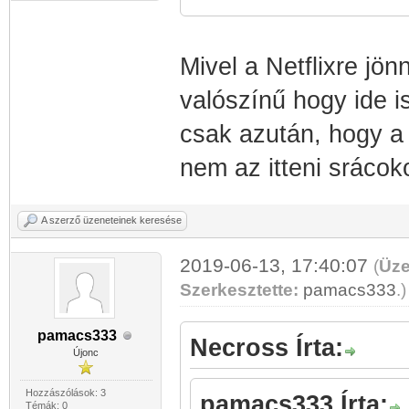
Mivel a Netflixre jön
valószínű hogy ide i
csak azután, hogy a 
nem az itteni srácok
A szerző üzeneteinek keresése
2019-06-13, 17:40:07
(
Üze
Szerkesztette:
pamacs333
.
)
pamacs333
Necross Írta:
Újonc
Hozzászólások: 3
pamacs333 Írta:
Témák: 0