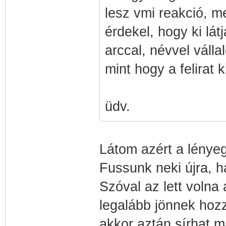
lesz vmi reakció, m
érdekel, hogy ki lá
arccal, névvel váll
mint hogy a felirat 
üdv.
Látom azért a lényeg
Fussunk neki újra, 
Szóval az lett volna
legalább jönnek hozzá
akkor aztán sírhat m