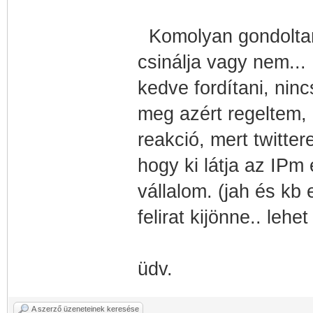
Komolyan gondoltam 
csinálja vagy nem..
kedve fordítani, nin
meg azért regeltem, 
reakció, mert twitte
hogy ki látja az IPm
vállalom. (jah és kb
felirat kijönne.. leh
üdv.
A szerző üzeneteinek keresése