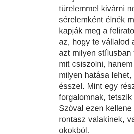
türelemmel kivárni n
sérelemként élnék m
kapják meg a felira
az, hogy te vállalo
azt milyen stílusban
mit csiszolni, hanem
milyen hatása lehet, 
ésszel. Mint egy rés
forgalomnak, tetszik 
Szóval ezen kellene 
rontasz valakinek, v
okokból.