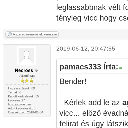
leglassabbnak vélt fo
tényleg vicc hogy cs
A szerző üzeneteinek keresése
2019-06-12, 20:47:55
pamacs333 Írta:
Necross
Állandó tag
Bender!
Hozzászólások: 89
Témák: 0
Kapott kedvelések: 55
Kérlek add le az
a
kedvelés 27
hozzászólásban
Adott kedvelések: 3
vicc... előző évadná
Csatlakozott: 2018-01-04
felirat és úgy látsz