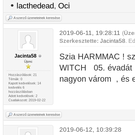
•
lacthedead
,
Oci
A szerző üzeneteinek keresése
2019-06-11, 19:28:11
(
Üze
Szerkesztette:
Jacinta58
. Ed
Szia HARMMAC ! sze
Jacinta58
Újonc
WITCH 05. évadát 
Hozzászólások: 21
nagyon várom , és 
Témák: 0
Kapott kedvelések: 14
kedvelés 6
hozzászólásban
Adott kedvelések: 2
Csatlakozott: 2019-02-22
A szerző üzeneteinek keresése
2019-06-12, 10:39:28