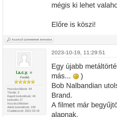
mégis ki lehet valaho
Előre is köszi!
A szerző üzeneteinek keresése
2023-10-19, 11:29:51
Egy újabb metáltört
l.a.c.y.
más...
)
Fordító
Bob Nalbandian utol
Hozzászólások: 84
Témák: 0
Brand.
Kapott kedvelések: 40
kedvelés 27
A filmet már begyűjtö
hozzászólásban
Adott kedvelések: 249
Csatlakozott: 2021-03-16
alapnak.