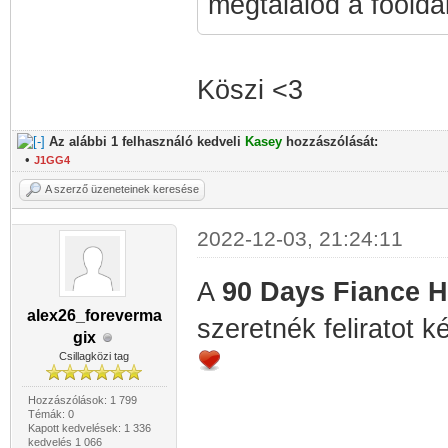
megtalálod a főolda
Köszi <3
Az alábbi 1 felhasználó kedveli
Kasey
hozzászólását:
•
J1GG4
A szerző üzeneteinek keresése
2022-12-03, 21:24:11
A
90 Days Fiance H
alex26_foreverma
szeretnék feliratot k
gix
Csillagközi tag
Hozzászólások: 1 799
Témák: 0
Kapott kedvelések: 1 336
kedvelés 1 066