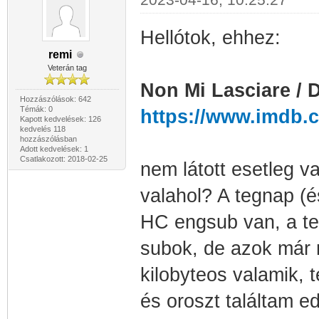
Hellótok, ehhez:
remi
Veterán tag
Non Mi Lasciare / 
Hozzászólások: 642
Témák: 0
https://www.imdb.c
Kapott kedvelések: 126
kedvelés 118
hozzászólásban
Adott kedvelések: 1
Csatlakozott: 2018-02-25
nem látott esetleg va
valahol? A tegnap (
HC engsub van, a te
subok, de azok már r
kilobyteos valamik, t
és oroszt találtam ed