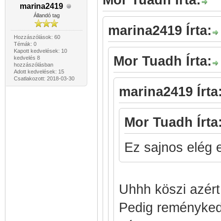
Mor Tuadh Írta:
marina2419
Állandó tag
marina2419 Írta:
Hozzászólások: 60
Témák: 0
Kapott kedvelések: 10
Mor Tuadh Írta:
kedvelés 8
hozzászólásban
Adott kedvelések: 15
Csatlakozott: 2018-03-30
marina2419 Írta
Mor Tuadh Írta
Ez sajnos elég 
Uhhh köszi azért
Pedig reménykedt