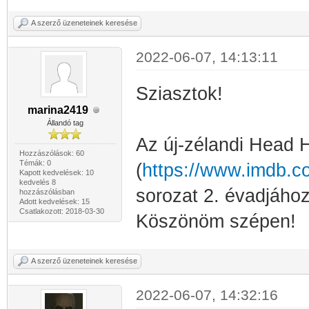
A szerző üzeneteinek keresése
2022-06-07, 14:13:11
Sziasztok!
marina2419
Állandó tag
Az új-zélandi Head 
Hozzászólások: 60
Témák: 0
(
https://www.imdb.co
Kapott kedvelések: 10
kedvelés 8
sorozat 2. évadjához 
hozzászólásban
Adott kedvelések: 15
Csatlakozott: 2018-03-30
Köszönöm szépen!
A szerző üzeneteinek keresése
2022-06-07, 14:32:16