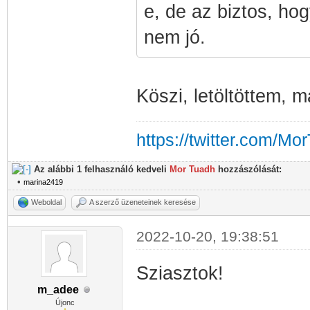
e, de az biztos, h
nem jó.
Köszi, letöltöttem, 
https://twitter.com/Mo
Az alábbi 1 felhasználó kedveli
Mor Tuadh
hozzászólását:
•
marina2419
Weboldal
A szerző üzeneteinek keresése
2022-10-20, 19:38:51
Sziasztok!
m_adee
Újonc