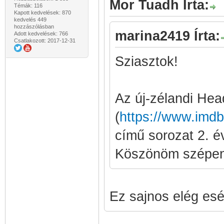
Mor Tuadh Írta:
Témák: 116
Kapott kedvelések: 870
kedvelés 449
hozzászólásban
marina2419 Írta:
Adott kedvelések: 766
Csatlakozott: 2017-12-31
Sziasztok!
Az új-zélandi Hea
(
https://www.imdb.
című sorozat 2. év
Köszönöm szépen
Ez sajnos elég esé