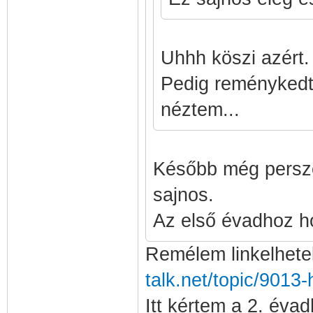
Uhhh köszi azért.
Pedig reménykedte
néztem...
Később még persze
sajnos.
Az első évadhoz hol
Remélem linkelhetek
talk.net/topic/9013-
Itt kértem a 2. évad