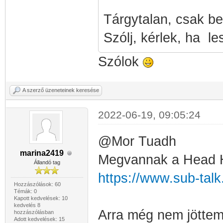
Tárgytalan, csak be
Szólj, kérlek, ha le
Szólok
A szerző üzeneteinek keresése
2022-06-19, 09:05:24
@Mor Tuadh
marina2419
Megvannak a Head Hig
Állandó tag
https://www.sub-talk
Hozzászólások: 60
Témák: 0
Kapott kedvelések: 10
kedvelés 8
Arra még nem jöttem
hozzászólásban
Adott kedvelések: 15