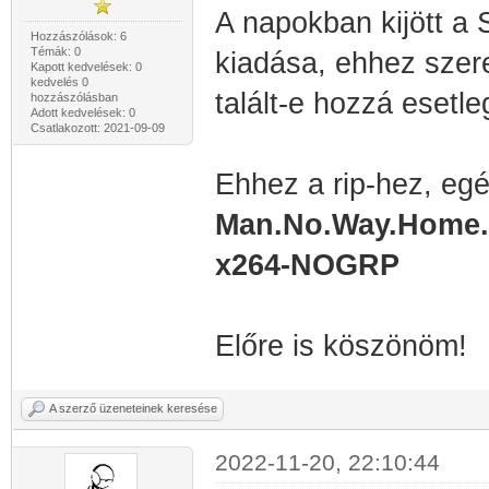
A napokban kijött a
Hozzászólások: 6
Témák: 0
kiadása, ehhez szere
Kapott kedvelések: 0
kedvelés 0
talált-e hozzá esetle
hozzászólásban
Adott kedvelések: 0
Csatlakozott: 2021-09-09
Ehhez a rip-hez, eg
Man.No.Way.Home.
x264-NOGRP
Előre is köszönöm!
A szerző üzeneteinek keresése
2022-11-20, 22:10:44