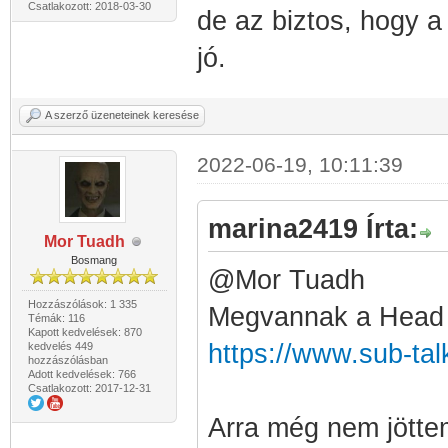
Csatlakozott: 2018-03-30
de az biztos, hogy
jó.
A szerző üzeneteinek keresése
2022-06-19, 10:11:39
marina2419 Írta:
Mor Tuadh
Bosmang
@Mor Tuadh
Hozzászólások: 1 335
Megvannak a Head Hi
Témák: 116
Kapott kedvelések: 870
https://www.sub-tal
kedvelés 449
hozzászólásban
Adott kedvelések: 766
Csatlakozott: 2017-12-31
Arra még nem jöttem