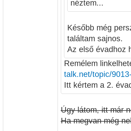
néztem...
Később még persz
találtam sajnos.
Az első évadhoz ho
Remélem linkelhete
talk.net/topic/9013
Itt kértem a 2. éva
Úgy látom, itt már n
Ha megvan még neke