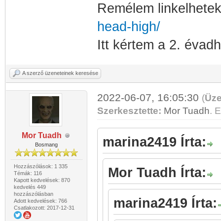
Remélem linkelhetek 
head-high/
Itt kértem a 2. évadh
A szerző üzeneteinek keresése
2022-06-07, 16:05:30
(
Üze
Szerkesztette:
Mor Tuadh
. E
Mor Tuadh
marina2419 Írta:
Bosmang
Hozzászólások: 1 335
Mor Tuadh Írta:
Témák: 116
Kapott kedvelések: 870
kedvelés 449
hozzászólásban
marina2419 Írta:
Adott kedvelések: 766
Csatlakozott: 2017-12-31