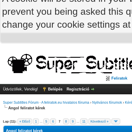
prevent you being asked this qu
change your cookie settings at 
Feliratok
Üdvözöllek, Vendég!
Belépés
Regisztráció
Super Subtitles Fórum - A feliratok.eu hivatalos fóruma
›
Nyilvános fórumok
›
Kéré
Angol feliratot kérek
Lap (11):
« Előző
1
...
5
6
7
8
9
...
11
Következő »
Angol feliratot kérek