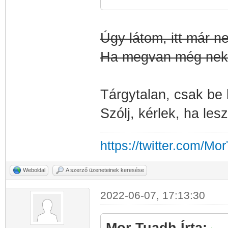
Úgy látom, itt már n
Ha megvan még neke
Tárgytalan, csak be 
Szólj, kérlek, ha lesz
https://twitter.com/Mo
Weboldal
A szerző üzeneteinek keresése
2022-06-07, 17:13:30