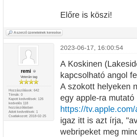
Előre is köszi!
A szerző üzeneteinek keresése
2023-06-17, 16:00:54
A Koskinen (Lakesid
remi
kapcsolható angol fel
Veterán tag
A szokott helyeken n
Hozzászólások: 642
Témák: 0
egy apple-ra mutató l
Kapott kedvelések: 126
kedvelés 118
https://tv.apple.com
hozzászólásban
Adott kedvelések: 1
Csatlakozott: 2018-02-25
igaz itt is azt írja,
webripeket meg mind