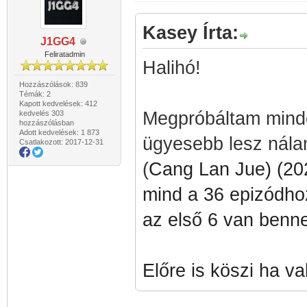
Kasey Írta:
J1GG4
Feliratadmin
Halihó!
Hozzászólások: 839
Témák: 2
Kapott kedvelések: 412
Megpróbáltam minden
kedvelés 303
hozzászólásban
Adott kedvelések: 1 873
ügyesebb lesz nál
Csatlakozott: 2017-12-31
(
Cang Lan Jue) (202
mind a 36 epizódhoz
az első 6 van benne
Előre is köszi ha va