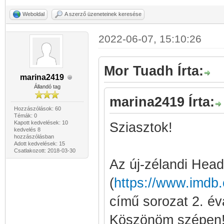
Weboldal
A szerző üzeneteinek keresése
2022-06-07, 15:10:26
Mor Tuadh Írta:
marina2419
Állandó tag
marina2419 Írta:
Hozzászólások: 60
Témák: 0
Kapott kedvelések: 10
Sziasztok!
kedvelés 8
hozzászólásban
Adott kedvelések: 15
Csatlakozott: 2018-03-30
Az új-zélandi Head
(
https://www.imdb.
című sorozat 2. éva
Köszönöm szépen