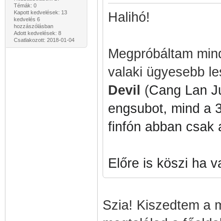
Témák: 0
Kapott kedvelések: 13
Halihó!
kedvelés 6
hozzászólásban
Adott kedvelések: 8
Csatlakozott: 2018-01-04
Megpróbáltam mind
valaki ügyesebb l
Devil
(
Cang Lan Ju
engsubot, mind a 3
finfón abban csak 
Előre is köszi ha v
Szia! Kiszedtem a m