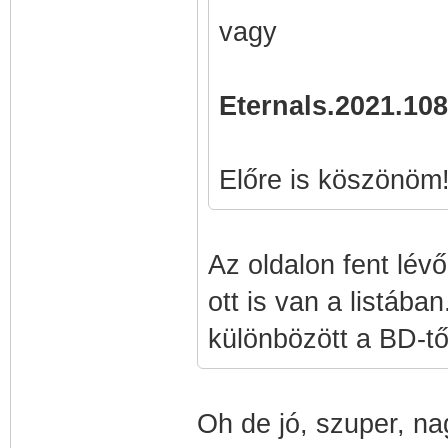
vagy
Eternals.2021.10
Előre is köszönöm
Az oldalon fent lévő
ott is van a listába
különbözött a BD-tő
Oh de jó, szuper, n