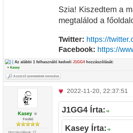
Szia! Kiszedtem a ma
megtalálod a főoldal
Twitter:
https://twitt
Facebook:
https://w
Az alábbi 1 felhasználó kedveli
J1GG4
hozzászólását:
•
Kasey
A szerző üzeneteinek keresése
2022-11-20, 22:37:51
J1GG4 Írta:
Kasey
Fordító
Kasey Írta:
Hozzászólások: 27