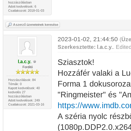
hozzászólásban
Adott kedvelések: 6
Csatlakozott: 2018-01-03
A szerző üzeneteinek keresése
2023-01-02, 21:44:50
(
Üze
Szerkesztette:
l.a.c.y.
. Edited
Sziasztok!
l.a.c.y.
Fordító
Hozzáfér valaki a Lu
Hozzászólások: 84
Forma 1 dokusorozat
Témák: 0
Kapott kedvelések: 40
kedvelés 27
"Ringmeister" és "An
hozzászólásban
Adott kedvelések: 249
https://www.imdb.com
Csatlakozott: 2021-03-16
A széria nyolc részbő
(1080p.DDP2.0.x264-