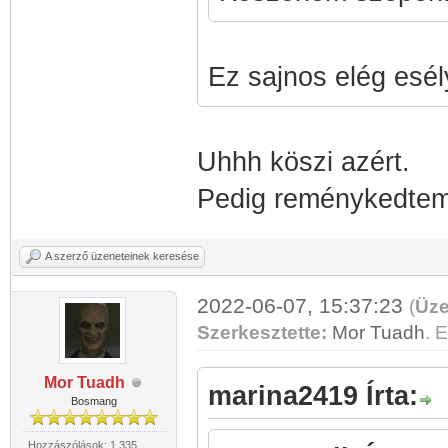
Ez sajnos elég esél
Uhhh köszi azért.
Pedig reménykedtem, 
A szerző üzeneteinek keresése
2022-06-07, 15:37:23
(
Üze
Szerkesztette:
Mor Tuadh
. E
Mor Tuadh
marina2419 Írta:
Bosmang
Hozzászólások: 1 335