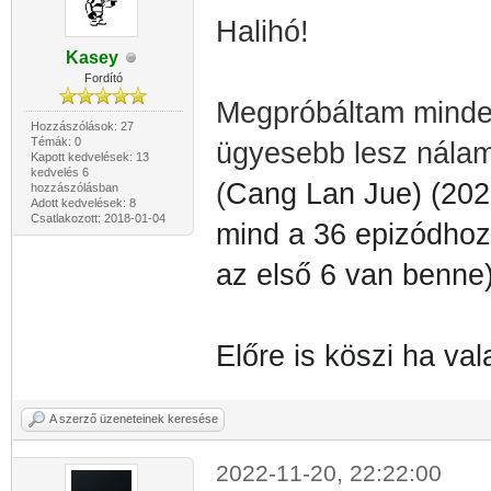
Halihó!
Kasey
Fordító
Megpróbáltam minden
Hozzászólások: 27
Témák: 0
ügyesebb lesz nála
Kapott kedvelések: 13
kedvelés 6
(
Cang Lan Jue) (2022
hozzászólásban
Adott kedvelések: 8
Csatlakozott: 2018-01-04
mind a 36 epizódhoz 
az első 6 van benne)
Előre is köszi ha val
A szerző üzeneteinek keresése
2022-11-20, 22:22:00