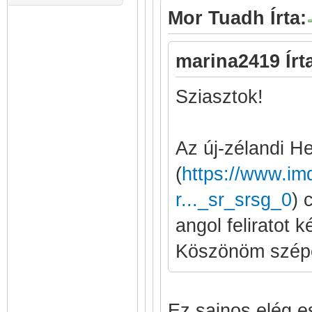
Mor Tuadh Írta:
marina2419 Írt
Sziasztok!
Az új-zélandi H
(
https://www.imd
r..._sr_srsg_0
) 
angol feliratot ké
Köszönöm szép
Ez sajnos elég e