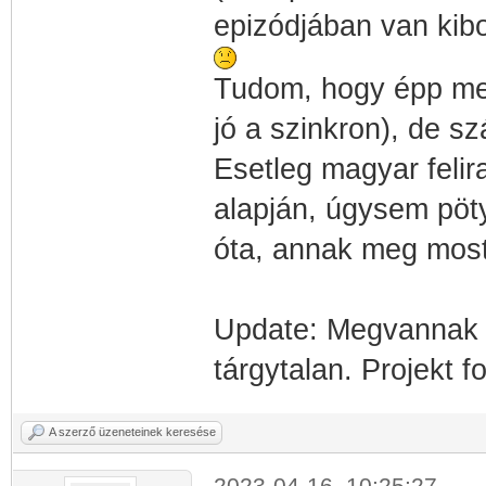
epizódjában van kib
Tudom, hogy épp me
jó a szinkron), de s
Esetleg magyar felira
alapján, úgysem pöt
óta, annak meg mos
Update: Megvannak a
tárgytalan. Projekt 
A szerző üzeneteinek keresése
2023-04-16, 10:25:27