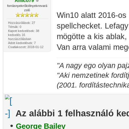
Amico79
forrásnyelvrőlcélnyelvrevará
zsló
Win10 alatt 2016-os
Hozzászólások: 27
spellchecket. Lefagy
Témák: 0
Kapott kedvelések: 38
mögötte a kis ablak,
kedvelés 16
hozzászólásban
Adott kedvelések: 7
Van arra valami meg
Csatlakozott: 2018-01-12
"A nagy ego olyan paj
"Aki nemzetinek fordít
(2001. fordítástechni
Az alábbi 1 felhasználó ke
•
George Bailey