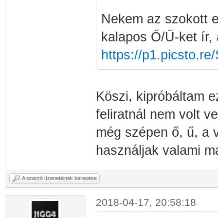
Nekem az szokott el
kalapos Ő/Ű-ket ír,
https://p1.picsto.re
Köszi, kipróbáltam e
feliratnál nem volt 
még szépen ő, ű, a 
használjak valami m
A szerző üzeneteinek keresése
2018-04-17, 20:58:18