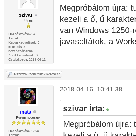
Megpróbálom újra: tud
szivar
kezeli a ő, ű karakte
Újonc
van Windows 1250-re 
Hozzászólások: 4
Témák: 0
javasoltátok, a Work
Kapott kedvelések: 0
kedvelés 0
hozzászólásban
Adott kedvelések: 0
Csatlakozott: 2018-04-11
A szerző üzeneteinek keresése
2018-04-16, 10:41:38
szivar Írta:
mata
Fórummoderátor
Megpróbálom újra: tu
Hozzászólások: 360
kezeli a ő, ű karakt
Témák: 0