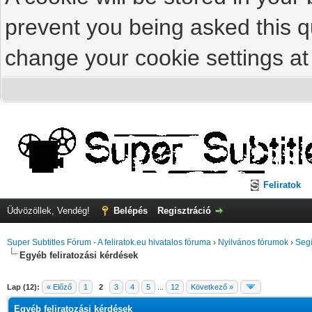
prevent you being asked this qu
change your cookie settings at 
Feliratok
Üdvözöllek, Vendég!
Belépés
Regisztráció
Super Subtitles Fórum - A feliratok.eu hivatalos fóruma
›
Nyilvános fórumok
›
Segí
Egyéb feliratozási kérdések
Lap (12):
« Előző
1
2
3
4
5
...
12
Következő »
Egyéb feliratozási kérdések