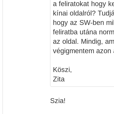
a feliratokat hogy k
kínai oldalról? Tud
hogy az SW-ben mily
feliratba utána norm
az oldal. Mindig, a
végigmentem azon a 
Köszi,
Zita
Szia!