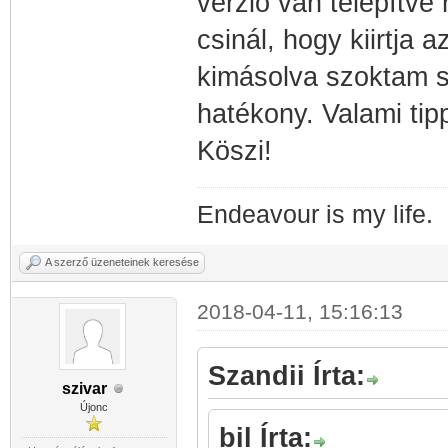
verzió van telepítve
csinál, hogy kiirtja 
kimásolva szoktam sp
hatékony. Valami tip
Köszi!
Endeavour is my life.
A szerző üzeneteinek keresése
2018-04-11, 15:16:13
Szandii Írta:
szivar
Újonc
bil Írta: