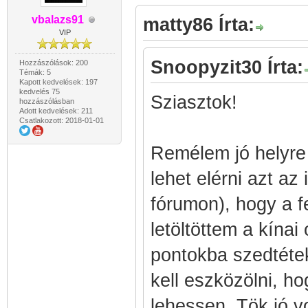
vbalazs91
matty86 Írta:
VIP
Snoopyzit30 Írta:
Hozzászólások: 200
Témák: 5
Kapott kedvelések: 197
kedvelés 75
Sziasztok!
hozzászólásban
Adott kedvelések: 211
Csatlakozott: 2018-01-01
Remélem jó helyre 
lehet elérni azt az
fórumon), hogy a f
letöltöttem a kínai
pontokba szedtéte
kell eszközölni, ho
lehessen. Tök jó vo