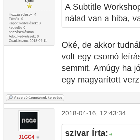
Újonc
A Subtitle Workshop 
Hozzászólások: 4
nálad van a hiba, val
Témák: 0
Kapott kedvelések: 0
kedvelés 0
hozzászólásban
Adott kedvelések: 0
Csatlakozott: 2018-04-11
Oké, de akkor tudnál
volt egy csomó leírá
semmit. Amúgy ha jól
egy magyarított verz
A szerző üzeneteinek keresése
2018-04-16, 12:43:34
szivar Írta:
J1GG4