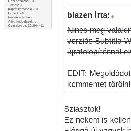
Hozzászólások: 4
Témák: 0
Kapott kedvelések: 0
blazen Írta:
kedvelés 0
hozzászólásban
Adott kedvelések: 0
Csatlakozott: 2018-04-11
Nincs meg valakin
verziós Subtitle
újratelepítésnél 
EDIT: Megoldódott
kommentet töröln
Sziasztok!
Ez nekem is kellen
Eléggé új vagyok it