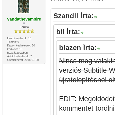
Szandii Írta:
vandathevampire
Fordító
bil Írta:
Hozzászólások: 18
Témák: 0
Kapott kedvelések: 60
blazen Írta:
kedvelés 15
hozzászólásban
Adott kedvelések: 7
Nincs meg valakin
Csatlakozott: 2018-01-09
verziós Subtitle
újratelepítésnél 
EDIT: Megoldódott
kommentet töröln