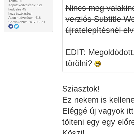
Témák: 5
Kapott kedvelések: 121
Nincs meg valakine
kedvelés 45
hozzászólásban
verziós Subtitle 
Adott kedvelések: 416
Csatlakozott: 2017-12-31
újratelepítésnél e
EDIT: Megoldódott
törölni?
Sziasztok!
Ez nekem is kellene
Eléggé új vagyok itt
tölteni egy egy előr
Köszi!