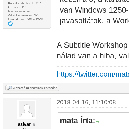
Kapott kedvelések: 197
kedvelés 110
van Windows 1250-re
hozzászólásban
Adott kedvelések: 393
javasoltátok, a Wor
Csatlakozott: 2017-12-31
A Subtitle Workshop é
nálad van a hiba, vala
https://twitter.com/ma
A szerző üzeneteinek keresése
2018-04-16, 11:10:08
mata Írta:
szivar