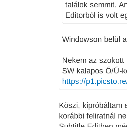
találok semmit. A
Editorból is volt 
Windowson belül a 
Nekem az szokott el
SW kalapos Ő/Ű-ket
https://p1.picsto.r
Köszi, kipróbáltam 
korábbi feliratnál 
Subtitle Editben mé