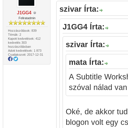
szivar Írta:
J1GG4
Feliratadmin
J1GG4 Írta:
Hozzászólások: 839
Témák: 2
Kapott kedvelések: 412
szivar Írta:
kedvelés 303
hozzászólásban
Adott kedvelések: 1 873
Csatlakozott: 2017-12-31
mata Írta:
A Subtitle Worksho
szóval nálad van a
Oké, de akkor tud
blogon volt egy c