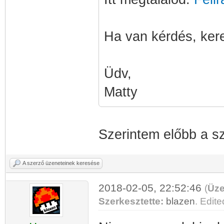
Ha van kérdés, ker
Üdv,
Matty
Szerintem előbb a sz
A szerző üzeneteinek keresése
2018-02-05, 22:52:46
(
Üze
Szerkesztette:
blazen
. Edite