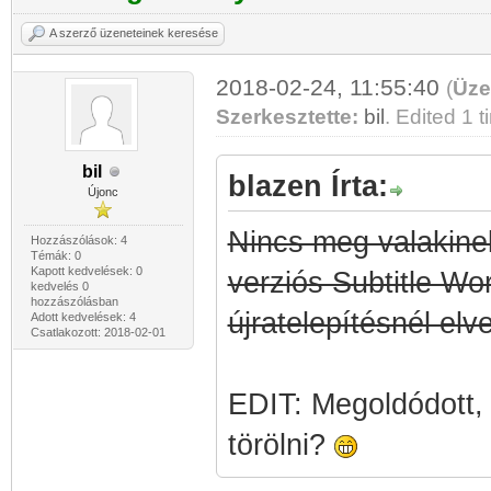
A szerző üzeneteinek keresése
2018-02-24, 11:55:40
(
Üze
Szerkesztette:
bil
. Edited 1 ti
bil
blazen Írta:
Újonc
Nincs meg valakinek
Hozzászólások: 4
Témák: 0
Kapott kedvelések: 0
verziós Subtitle W
kedvelés 0
hozzászólásban
újratelepítésnél el
Adott kedvelések: 4
Csatlakozott: 2018-02-01
EDIT: Megoldódott,
törölni?