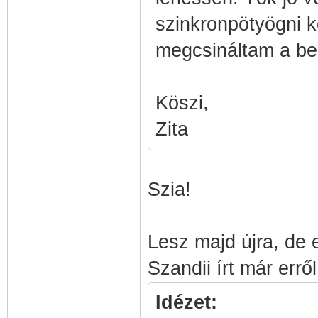
szinkronpötyögni 
megcsináltam a beá
Köszi,
Zita
Szia!
Lesz majd újra, de e
Szandii írt már errő
Idézet: