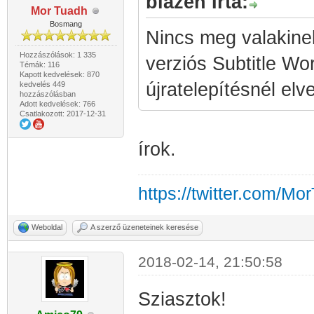
blazen Írta:
Mor Tuadh
Bosmang
Nincs meg valakinek
Hozzászólások: 1 335
verziós Subtitle W
Témák: 116
Kapott kedvelések: 870
újratelepítésnél el
kedvelés 449
hozzászólásban
Adott kedvelések: 766
Csatlakozott: 2017-12-31
írok.
https://twitter.com/Mo
Weboldal
A szerző üzeneteinek keresése
2018-02-14, 21:50:58
Sziasztok!