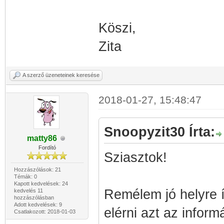
Köszi,
Zita
A szerző üzeneteinek keresése
2018-01-27, 15:48:47
Snoopyzit30 Írta:
matty86
Fordító
Sziasztok!
Hozzászólások: 21
Témák: 0
Kapott kedvelések: 24
Remélem jó helyre í
kedvelés 11
hozzászólásban
Adott kedvelések: 9
elérni azt az inform
Csatlakozott: 2018-01-03