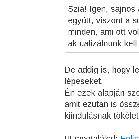
Szia! Igen, sajnos 
együtt, viszont a 
minden, ami ott vo
aktualizálnunk kel
De addig is, hogy l
lépéseket.
Én ezek alapján szo
amit ezután is össze
kiindulásnak tökéle
Itt megtalálod:
Feli