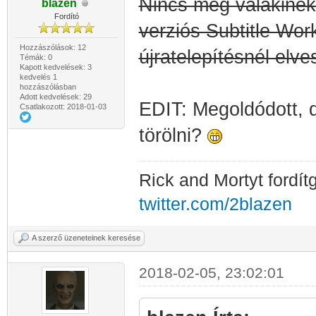
Nincs meg valakinek 
blazen
Fordító
verziós Subtitle Wo
Hozzászólások: 12
újratelepítésnél elv
Témák: 0
Kapott kedvelések: 3
kedvelés 1
hozzászólásban
Adott kedvelések: 29
EDIT: Megoldódott, 
Csatlakozott: 2018-01-03
törölni?
Rick and Mortyt fordít
twitter.com/2blazen
A szerző üzeneteinek keresése
2018-02-05, 23:02:01