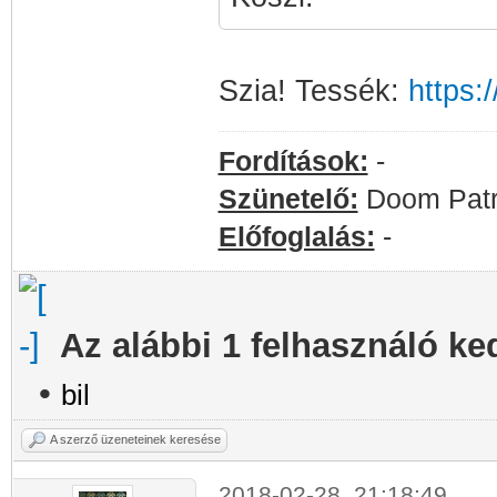
Szia! Tessék:
https:
Fordítások:
-
Szünetelő:
Doom Patro
Előfoglalás:
-
Az alábbi 1 felhasználó ke
•
bil
A szerző üzeneteinek keresése
2018-02-28, 21:18:49