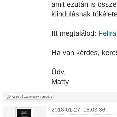
amit ezután is össze 
kiindulásnak tökélet
Itt megtalálod:
Felir
Ha van kérdés, ker
Üdv,
Matty
A szerző üzeneteinek keresése
2018-01-27, 18:03:36