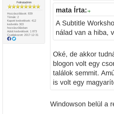
Feliratadmin
mata Írta:
Hozzászólások: 839
Témák: 2
Kapott kedvelések: 412
A Subtitle Workshop
kedvelés 303
hozzászólásban
nálad van a hiba, va
Adott kedvelések: 1 873
Csatlakozott: 2017-12-31
Oké, de akkor tudná
blogon volt egy cs
találok semmit. Amú
is volt egy magyarít
Windowson belül a r