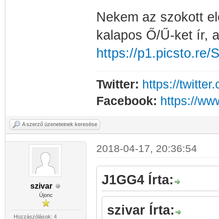
Nekem az szokott elő
kalapos Ő/Ű-ket ír, 
https://p1.picsto.re/
Twitter:
https://twitt
Facebook:
https://w
A szerző üzeneteinek keresése
2018-04-17, 20:36:54
J1GG4 Írta:
szivar
Újonc
szivar Írta:
Hozzászólások: 4