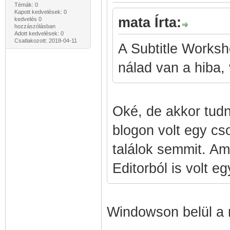
Témák: 0
Kapott kedvelések: 0
mata Írta:
kedvelés 0
hozzászólásban
Adott kedvelések: 0
Csatlakozott: 2018-04-11
A Subtitle Worksho
nálad van a hiba, v
Oké, de akkor tudn
blogon volt egy c
találok semmit. Am
Editorból is volt e
Windowson belül a 