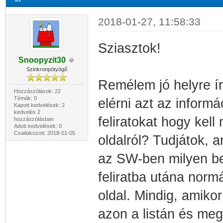
2018-01-27, 11:58:33
Sziasztok!
Snoopyzit30
Szinkronpötyögő
Remélem jó helyre ír
Hozzászólások: 22
Témák: 0
elérni azt az informá
Kapott kedvelések: 2
kedvelés 2
feliratokat hogy kell
hozzászólásban
Adott kedvelések: 0
Csatlakozott: 2018-01-05
oldalról? Tudjátok, 
az SW-ben milyen beá
feliratba utána norm
oldal. Mindig, amik
azon a listán és meg