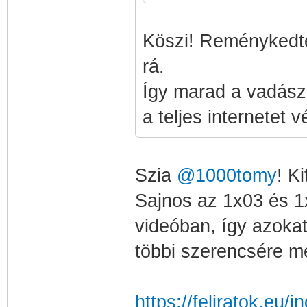
Köszi! Reménykedt
rá.
Így marad a vadásza
a teljes internetet 
Szia
@1000tomy
! K
Sajnos az 1x03 és 1
videóban, így azokat
többi szerencsére m
https://feliratok.eu