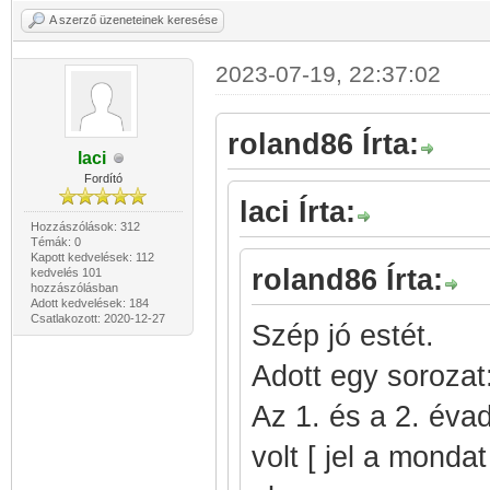
A szerző üzeneteinek keresése
2023-07-19, 22:37:02
roland86 Írta:
laci
Fordító
laci Írta:
Hozzászólások: 312
Témák: 0
Kapott kedvelések: 112
roland86 Írta:
kedvelés 101
hozzászólásban
Adott kedvelések: 184
Csatlakozott: 2020-12-27
Szép jó estét.
Adott egy sorozat
Az 1. és a 2. évad
volt [ jel a monda