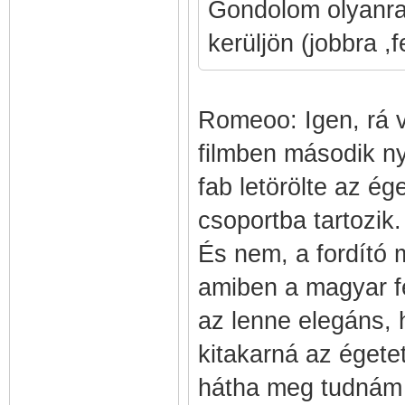
Gondolom olyanra 
kerüljön (jobbra ,
Romeoo: Igen, rá v
filmben második ny
fab letörölte az ége
csoportba tartozik.
És nem, a fordító m
amiben a magyar fe
az lenne elegáns, 
kitakarná az égete
hátha meg tudnám 