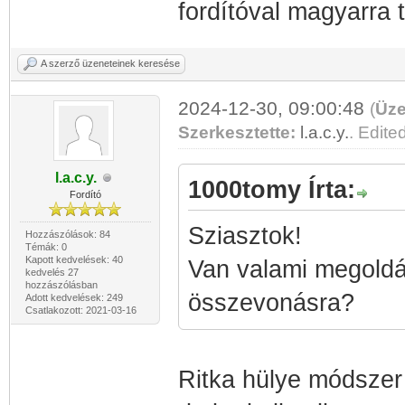
fordítóval magyarra 
A szerző üzeneteinek keresése
2024-12-30, 09:00:48
(
Üze
Szerkesztette:
l.a.c.y.
. Edited
l.a.c.y.
1000tomy Írta:
Fordító
Sziasztok!
Hozzászólások: 84
Témák: 0
Kapott kedvelések: 40
Van valami megoldá
kedvelés 27
hozzászólásban
összevonásra?
Adott kedvelések: 249
Csatlakozott: 2021-03-16
Ritka hülye módszer 