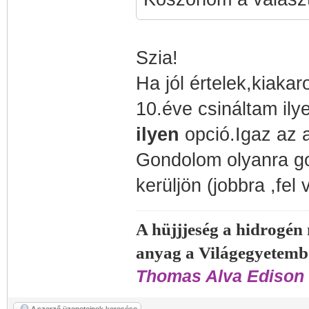
Szia!
Ha jól értelek,kiakar
10.éve csináltam ilye
ilyen
opció.Igaz az a
Gondolom olyanra gon
kerüljön (jobbra ,fel
A hüjjjeség a hidrogén
anyag a Világegyetemb
Thomas Alva Edison 