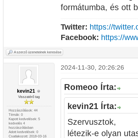
formátumba, és ott be 
Twitter:
https://twitt
Facebook:
https://w
A szerző üzeneteinek keresése
2024-11-30, 20:26:26
Romeoo Írta:
kevin21
Visszatérő tag
kevin21 Írta:
Hozzászólások: 44
Témák: 0
Kapott kedvelések: 5
Szervusztok,
kedvelés 4
hozzászólásban
létezik-e olyan utas
Adott kedvelések: 0
Csatlakozott: 2018-03-16