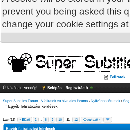
prevent you being asked this qu
change your cookie settings at 
Feliratok
Üdvözöllek, Vendég!
Belépés
Regisztráció
Super Subtitles Fórum - A feliratok.eu hivatalos fóruma
›
Nyilvános fórumok
›
Segí
Egyéb feliratozási kérdések
Lap (12):
« Előző
1
...
8
9
10
11
12
Következő »
Egyéb feliratozási kérdések