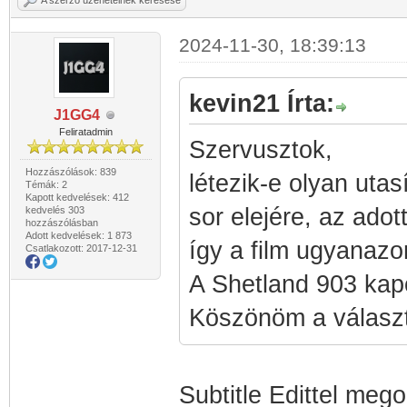
A szerző üzeneteinek keresése
2024-11-30, 18:39:13
kevin21 Írta:
J1GG4
Feliratadmin
Szervusztok,
Hozzászólások: 839
létezik-e olyan utasí
Témák: 2
Kapott kedvelések: 412
sor elejére, az adot
kedvelés 303
hozzászólásban
Adott kedvelések: 1 873
így a film ugyanazo
Csatlakozott: 2017-12-31
A Shetland 903 kapc
Köszönöm a választ
Subtitle Edittel mego