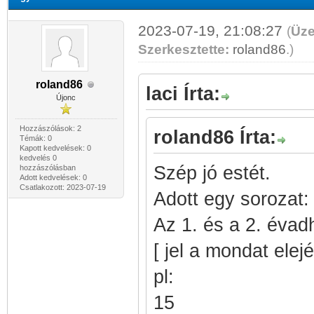
2023-07-19, 21:08:27
(
Üze
Szerkesztette:
roland86
.
)
roland86
laci Írta:
Újonc
Hozzászólások: 2
roland86 Írta:
Témák: 0
Kapott kedvelések: 0
kedvelés 0
Szép jó estét.
hozzászólásban
Adott kedvelések: 0
Csatlakozott: 2023-07-19
Adott egy sorozat
Az 1. és a 2. évadh
[ jel a mondat elej
pl:
15