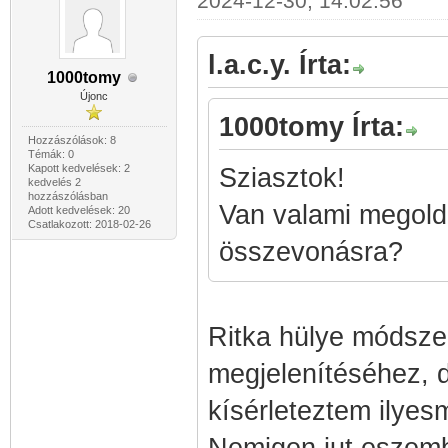
2024-12-30, 14:02:56
l.a.c.y. Írta:
1000tomy
Újonc
1000tomy Írta:
Hozzászólások: 8
Témák: 0
Kapott kedvelések: 2
Sziasztok!
kedvelés 2
hozzászólásban
Van valami megold
Adott kedvelések: 20
Csatlakozott: 2018-02-26
összevonásra?
Ritka hülye módszer 
megjelenítéséhez, d
kísérleteztem ilyes