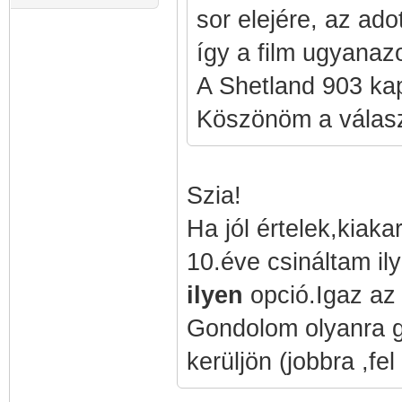
sor elejére, az ado
így a film ugyanazo
A Shetland 903 kap
Köszönöm a válasz
Szia!
Ha jól értelek,kiaka
10.éve csináltam ily
ilyen
opció.Igaz az a
Gondolom olyanra go
kerüljön (jobbra ,fe