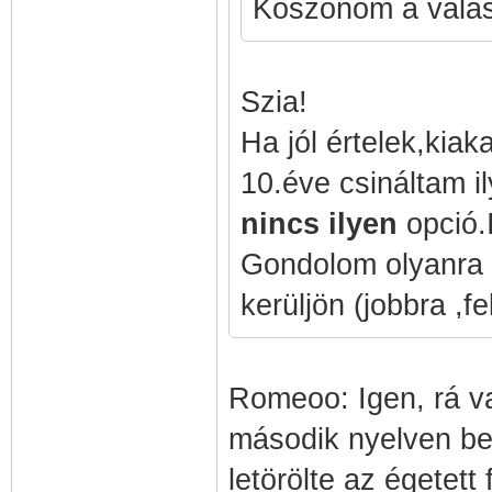
Köszönöm a válas
Szia!
Ha jól értelek,kiak
10.éve csináltam il
nincs ilyen
opció.I
Gondolom olyanra g
kerüljön (jobbra ,f
Romeoo: Igen, rá va
második nyelven be
letörölte az égetett