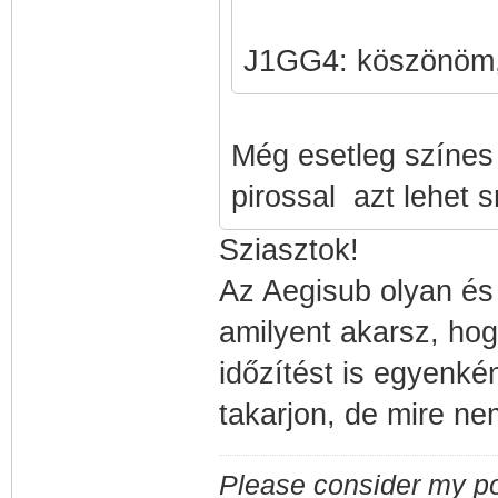
J1GG4: köszönöm,
Még esetleg színes 
pirossal azt lehet sr
Sziasztok!
Az Aegisub olyan és 
amilyent akarsz, hog
időzítést is egyenké
takarjon, de mire ne
Please consider my po