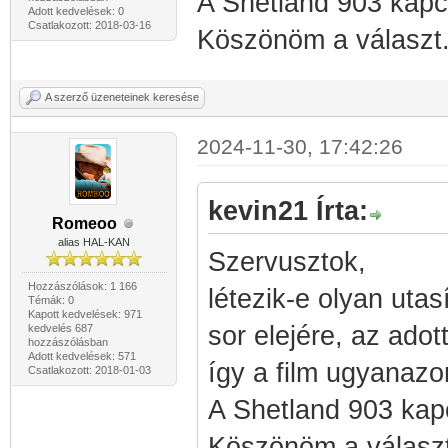
A Shetland 903 kapcs
Adott kedvelések: 0
Csatlakozott: 2018-03-16
Köszönöm a választ
A szerző üzeneteinek keresése
2024-11-30, 17:42:26
kevin21 Írta:
Romeoo
alias HAL-KAN
Szervusztok,
Hozzászólások: 1 166
létezik-e olyan utasí
Témák: 0
Kapott kedvelések: 971
sor elejére, az adot
kedvelés 687
hozzászólásban
Adott kedvelések: 571
így a film ugyanazo
Csatlakozott: 2018-01-03
A Shetland 903 kapc
Köszönöm a választ