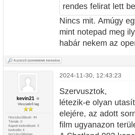
rendes felirat lett
Nincs mit. Amúgy eg
mint notepad meg ily
habár nekem az open 
A szerző üzeneteinek keresése
2024-11-30, 12:43:23
Szervusztok,
kevin21
létezik-e olyan utasít
Visszatérő tag
elejére, az adott sor
Hozzászólások: 44
Témák: 0
film ugyanazon terül
Kapott kedvelések: 5
kedvelés 4
hozzászólásban