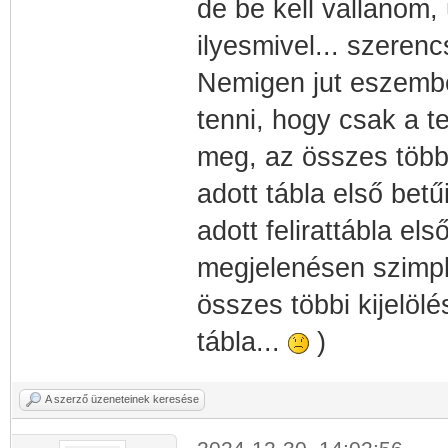
de be kell vallanom,
ilyesmivel... szeren
Nemigen jut eszembe
tenni, hogy csak a t
meg, az összes többi
adott tábla első betű
adott felirattábla el
megjelenésen szimpla
összes többi kijelölé
tábla...
)
A szerző üzeneteinek keresése