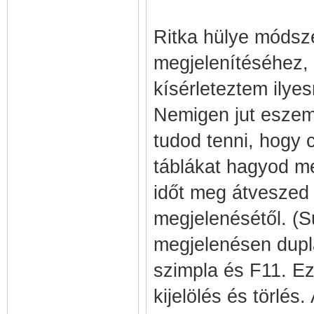
Ritka hülye módszer
megjelenítéséhez, 
kísérleteztem ilye
Nemigen jut eszem
tudod tenni, hogy 
táblákat hagyod me
időt meg átveszed 
megjelenésétől. (Su
megjelenésen dupl
szimpla és F11. Ez
kijelölés és törlés