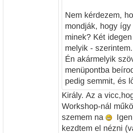
Nem kérdezem, hog
mondják, hogy így 
minek? Két idegen 
melyik - szerintem.
Én akármelyik szöv
menüpontba beírod a
pedig semmit, és l
Király. Az a vicc,ho
Workshop-nál működö
szemem na
Igen,
kezdtem el nézni (v