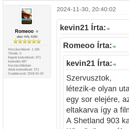
2024-11-30, 20:40:02
kevin21 Írta:
Romeoo
alias HAL-KAN
Romeoo Írta:
Hozzászólások: 1 166
Témák: 0
Kapott kedvelések: 971
kevin21 Írta:
kedvelés 687
hozzászólásban
Adott kedvelések: 571
Csatlakozott: 2018-01-03
Szervusztok,
létezik-e olyan uta
egy sor elejére, a
eltakarva így a fi
A Shetland 903 ka