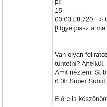
pl:
15
00:03:58,720 --> 
[Ugye jössz a ma 
Van olyan felirat
tüntetni? Anélkül,
Amit néztem: Subt
6.0b Super Subtit
Előre is köszönöm