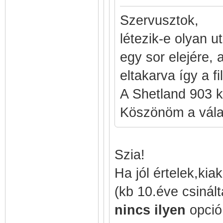
Szervusztok,
létezik-e olyan ut
egy sor elejére, 
eltakarva így a f
A Shetland 903 k
Köszönöm a vála
Szia!
Ha jól értelek,kia
(kb 10.éve csinált
nincs ilyen
opció.