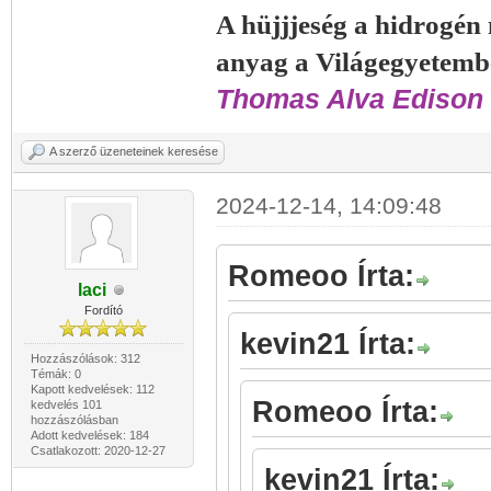
A hüjjjeség a hidrogén
anyag a Világegyetemb
Thomas Alva Edison 
A szerző üzeneteinek keresése
2024-12-14, 14:09:48
Romeoo Írta:
laci
Fordító
kevin21 Írta:
Hozzászólások: 312
Témák: 0
Kapott kedvelések: 112
Romeoo Írta:
kedvelés 101
hozzászólásban
Adott kedvelések: 184
Csatlakozott: 2020-12-27
kevin21 Írta: