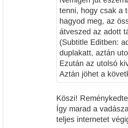
Nemigen jut eszemb
tenni, hogy csak a 
hagyod meg, az össz
átveszed az adott t
(Subtitle Editben: a
duplakatt, aztán ut
Ezután az utolsó kiv
Aztán jöhet a követ
Köszi! Reménykedte
Így marad a vadászat
teljes internetet vé