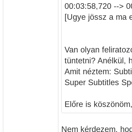
00:03:58,720 --> 0
[Ugye jössz a ma e
Van olyan felirato
tüntetni? Anélkül, 
Amit néztem: Subti
Super Subtitles Sp
Előre is köszönöm,
Nem kérdezem, hogy