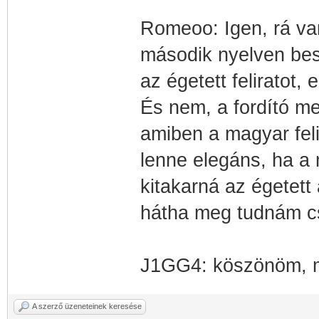
Romeoo: Igen, rá van
második nyelven besz
az égetett feliratot,
És nem, a fordító meg
amiben a magyar feli
lenne elegáns, ha a 
kitakarná az égetett
hátha meg tudnám c
J1GG4: köszönöm, 
A szerző üzeneteinek keresése