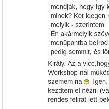
mondják, hogy így 
minek? Két idegen n
melyik - szerintem.
Én akármelyik szöve
menüpontba beírod a
pedig semmit, és lő
Király. Az a vicc,hog
Workshop-nál működöt
szemem na
Igen, 
kezdtem el nézni (va
rendes felirat lett 