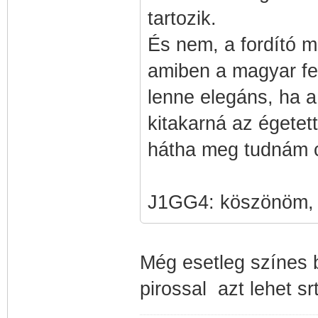
tartozik.
És nem, a fordító me
amiben a magyar fel
lenne elegáns, ha a
kitakarná az égetet
hátha meg tudnám c
J1GG4: köszönöm,
Még esetleg színes b
pirossal azt lehet srt